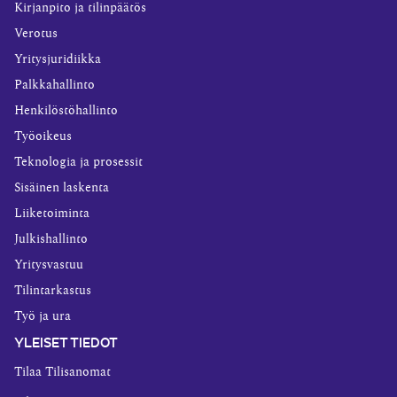
Kirjanpito ja tilinpäätös
Verotus
Yritysjuridiikka
Palkkahallinto
Henkilöstöhallinto
Työoikeus
Teknologia ja prosessit
Sisäinen laskenta
Liiketoiminta
Julkishallinto
Yritysvastuu
Tilintarkastus
Työ ja ura
YLEISET TIEDOT
Tilaa Tilisanomat