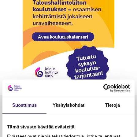
Suostumus
Yksityiskohdat
Tietoja
Luetuimmat
VEROTUS
TYÖOI
Tämä sivusto käyttää evästeitä
Kulu­veloitukset arvon­lisä­
Työa
Evästeet ovat pieniä tekstitiedostoja, jotka tallentuvat