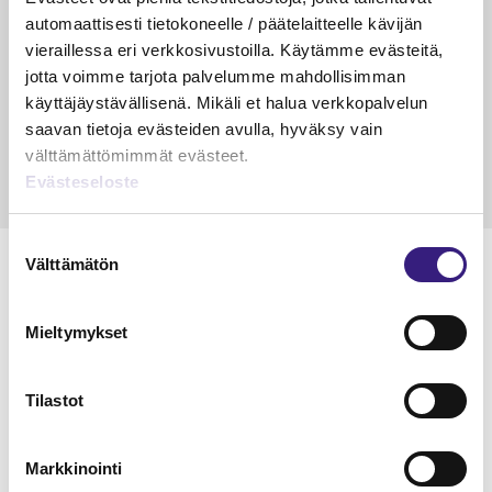
verotuksessa – omien kulujen
kysy
automaattisesti tietokoneelle / päätelaitteelle kävijän
veloitus, kulujen edelleen­
vieraillessa eri verkkosivustoilla. Käytämme evästeitä,
veloitus ja läpi­laskutus
jotta voimme tarjota palvelumme mahdollisimman
Petri Salomaa
Tarja An
käyttäjäystävällisenä. Mikäli et halua verkkopalvelun
15.5.2023
10 min
14.5.2021
saavan tietoja evästeiden avulla, hyväksy vain
välttämättömimmät evästeet.
Evästeseloste
Suostumuksen
Välttämätön
valinta
Mieltymykset
Lue Tilisanomien
näytenumero
Tilastot
TILAA TÄSTÄ
Markkinointi