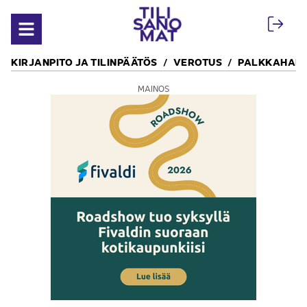
Siirry sisältöön
Avaa valikko
KIRJANPITO JA TILINPÄÄTÖS
VEROTUS
PALKKAHALL
MAINOS