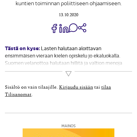
kuntien toiminnan poliittiseen ohjaamiseen.
13.10.2020
Jaa Share on Facebook
Jaa Share on LinkedIn
Jaa WhatsApp-viestinä
Kopioi linkki
Tästä on kyse:
Lasten halutaan aloittavan
ensimmäisen vieraan kielen opiskelu jo ekaluokalla.
Suomen velanottoa halutaan hillitä ja valtion menoja
vähentää. Hyvinvoinnin ja terveyden edistämisen
Lue lisää
tärkeyttä halutaan korostaa. Yli 64-vuotiaiden
suhteellinen osuus kasvaa väestön ikään­tyessä.
Sisältö on vain tilaajille.
Kirjaudu sisään
tai
tilaa
Talouden suhdanne kiihdyttää kysyntää, jolloin hinnat,
Tilisanomat
.
palkat ja kustannustaso...
MAINOS