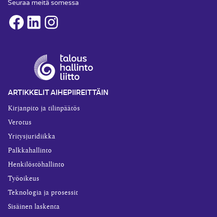
Seuraa meitä somessa
Facebook
LinkedIn
Instagram
ARTIKKELIT AIHEPIIREITTÄIN
Kirjanpito ja tilinpäätös
Verotus
Yritysjuridiikka
Palkkahallinto
Henkilöstöhallinto
Työoikeus
Teknologia ja prosessit
Sisäinen laskenta