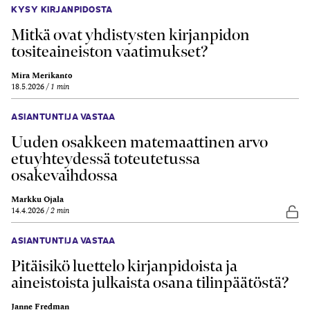
KYSY KIRJANPIDOSTA
Mitkä ovat yhdistysten kirjanpidon
tositeaineiston vaatimukset?
Mira Merikanto
18.5.2026
1 min
ASIANTUNTIJA VASTAA
Uuden osakkeen matemaattinen arvo
etuyhteydessä toteutetussa
osakevaihdossa
Markku Ojala
14.4.2026
2 min
Vap
ASIANTUNTIJA VASTAA
Pitäisikö luettelo kirjanpidoista ja
aineistoista julkaista osana tilinpäätöstä?
Janne Fredman