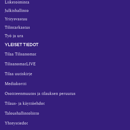
Liiketoiminta
Julkishallinto
Yritysvastuu
Tilintarkastus
Työ ja ura
YLEISET TIEDOT
Tilaa Tilisanomat
TilisanomatLIVE
Tilaa uutiskirje
Mediakortti
Osoitteenmuutos ja tilauksen peruutus
Tilaus- ja käyttöehdot
Taloushallintoliitto
Yhteystiedot