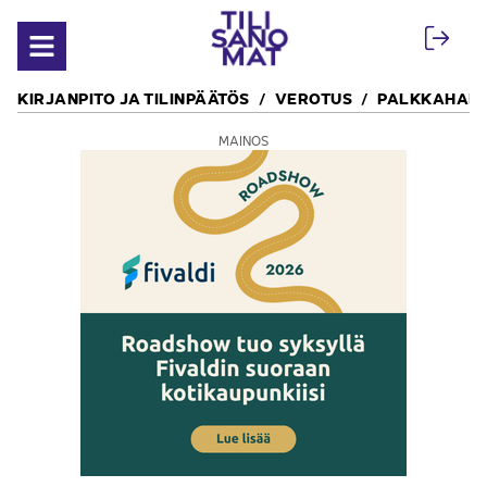
Siirry sisältöön
Avaa valikko
KIRJANPITO JA TILINPÄÄTÖS
VEROTUS
PALKKAHALL
MAINOS