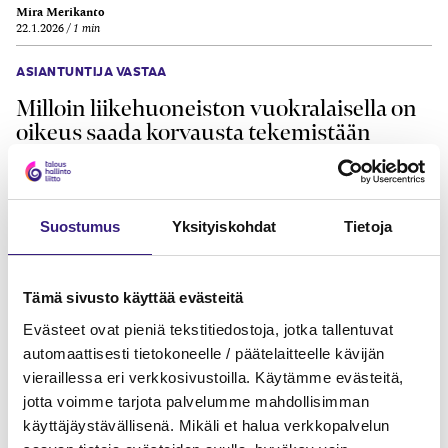
Mira Merikanto
22.1.2026
1 min
ASIANTUNTIJA VASTAA
Milloin liikehuoneiston vuokralaisella on
oikeus saada korvausta tekemistään
muutos- ja/tai korjaustöistä?
Kalle Kyläkallio
13.1.2026
2 min
Suostumus
Yksityiskohdat
Tietoja
ASIANTUNTIJA VASTAA
Miten omistajanvaihdos vaikuttaa tappion
Tämä sivusto käyttää evästeitä
vähentämiseen?
Evästeet ovat pieniä tekstitiedostoja, jotka tallentuvat
Markku Ojala
automaattisesti tietokoneelle / päätelaitteelle kävijän
4.12.2025
1 min
vieraillessa eri verkkosivustoilla. Käytämme evästeitä,
jotta voimme tarjota palvelumme mahdollisimman
käyttäjäystävällisenä. Mikäli et halua verkkopalvelun
LATAA LISÄÄ