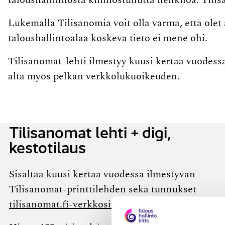
taloushallinnosta kiinnostunutta henkilöä. Tili
Lukemalla Tilisanomia voit olla varma, että olet 
taloushallintoalaa koskeva tieto ei mene ohi.
Tilisanomat-lehti ilmestyy kuusi kertaa vuodess
alta myös pelkän verkkolukuoikeuden.
Tilisanomat lehti + digi,
kestotilaus
Sisältää kuusi kertaa vuodessa ilmestyvän
Tilisanomat-​printtilehden sekä tunnukset
tilisanomat.fi-verkkosivuille
.