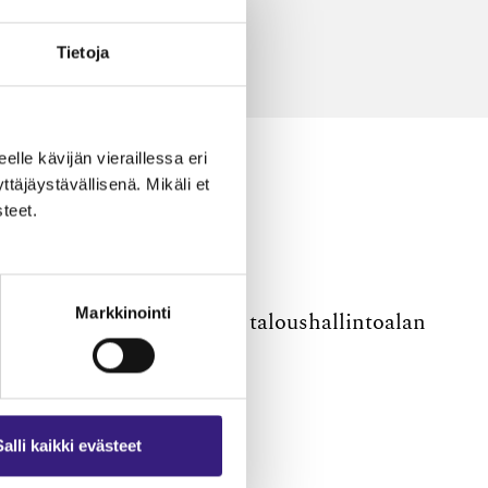
Hinta: 159,01 e (sis. alv)
Tietoja
TILAA TÄSTÄ
eelle kävijän vieraillessa eri
äjäystävällisenä. Mikäli et
teet.
Markkinointi
 pdf-muodossa ja tutustua taloushallintoalan
Salli kaikki evästeet