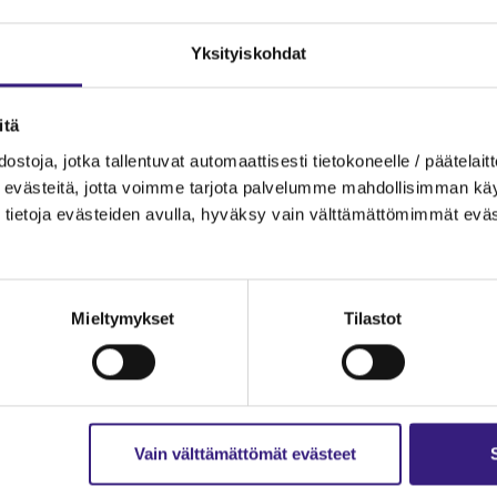
Hinta: 119 e (sis. alv)
Hinta jäsenille: 95 e (sis. alv)
Yksityiskohdat
TILAA TÄSTÄ
itä
ostoja, jotka tallentuvat automaattisesti tietokoneelle / päätelaitt
evästeitä, jotta voimme tarjota palvelumme mahdollisimman käytt
tietoja evästeiden avulla, hyväksy vain välttämättömimmät eväs
tu lehteen
Mieltymykset
Tilastot
 olisi paras? Voit lukea Tilisanomien näytenumeron
 alta.
Vain välttämättömät evästeet