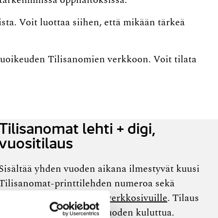
tärkeimmissä oppilaitoksissa.
sta. Voit luottaa siihen, että mikään tärkeä
kuoikeuden Tilisanomien verkkoon. Voit tilata
Tilisanomat lehti + digi,
vuositilaus
Sisältää yhden vuoden aikana ilmestyvät kuusi
Tilisanomat-​printtilehden numeroa sekä
tunnukset
tilisanomat.fi-verkkosivuille
. Tilaus
päättyy automaattisesti vuoden kuluttua.