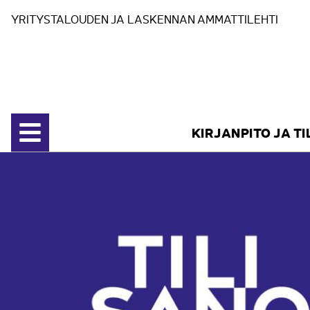
Siirry sisältöön
YRITYSTALOUDEN JA LASKENNAN AMMATTILEHTI
KIRJANPITO JA T
Avaa valikko