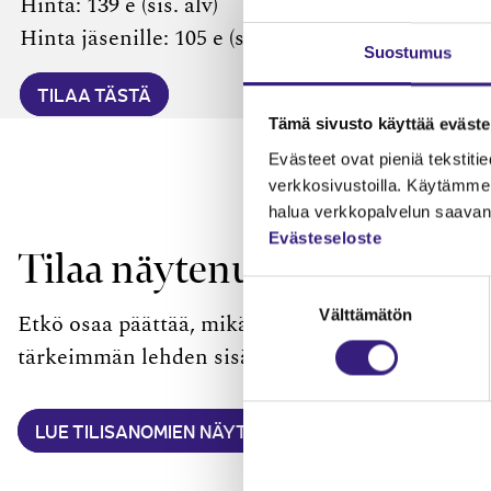
Hinta: 139 e (sis. alv)
Hinta jäsenille: 105 e (sis. alv)
Suostumus
TILAA TÄSTÄ
Tämä sivusto käyttää eväste
Evästeet ovat pieniä tekstitied
verkkosivustoilla. Käytämme 
halua verkkopalvelun saavan 
Evästeseloste
Tilaa näytenumero ja tutus
Suostumuksen
Välttämätön
valinta
Etkö osaa päättää, mikä ylläolevista tilauksista
tärkeimmän lehden sisältöön. Tilaa näytenumero
LUE TILISANOMIEN NÄYTENUMERO