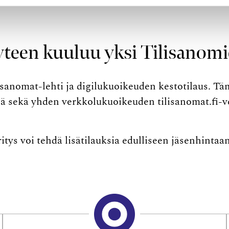
yteen kuuluu yksi Tilisanomi
isanomat-lehti ja digilukuoikeuden kestotilaus. Tä
ä sekä yhden verkkolukuoikeuden tilisanomat.fi-ve
itys voi tehdä lisätilauksia edulliseen jäsenhint