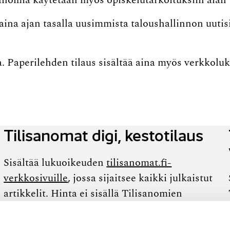
sanomia käytetään myös opiskelutarkoituksiin alan 
aina ajan tasalla uusimmista taloushallinnon uutisi
a. Paperilehden tilaus sisältää aina myös verkkolu
Tilisanomat digi, kestotilaus
Sisältää lukuoikeuden
tilisanomat.fi-
verkkosivuille
, jossa sijaitsee kaikki julkaistut
artikkelit. Hinta ei sisällä Tilisanomien
printtilehteä.