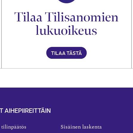
Tilaa Tilisanomien
lukuoikeus
TILAA TÄSTÄ
T AIHEPIIREITTÄIN
 tilinpäätös
Sisäinen laskenta