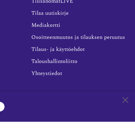
TilisanomatLIVE
Tilaa uutiskirje
Mediakortti
Osoitteenmuutos ja tilauksen peruutus
Tilaus- ja käyttöehdot
Taloushallintoliitto
Yhteystiedot
ilötietojen
Evästevalinnat
Takaisin 