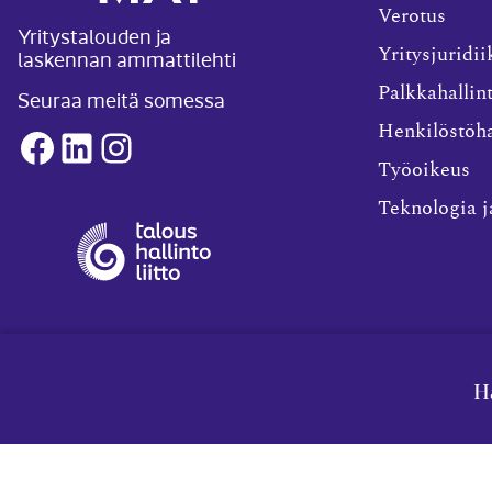
Verotus
Yritystalouden ja
laskennan ammattilehti
Yritysjuridii
Palkkahallin
Seuraa meitä somessa
Henkilöstöha
Facebook
LinkedIn
Instagram
Työoikeus
Teknologia j
2026
Tilisanomat
Tilisanomien a
H
artikkelin jul