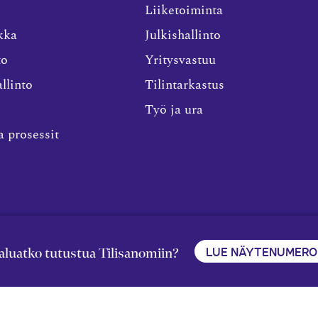
Liiketoiminta
kka
Julkishallinto
to
Yritysvastuu
llinto
Tilintarkastus
Työ ja ura
a prosessit
rtikkelit on julkaistu kunkin
Rekisteriseloste ja tietoja henk
LUE NÄYTENUMERO
aluatko tutustua Tilisanomiin?
kaisupäivän tiedon valossa.
käsittelytoimista