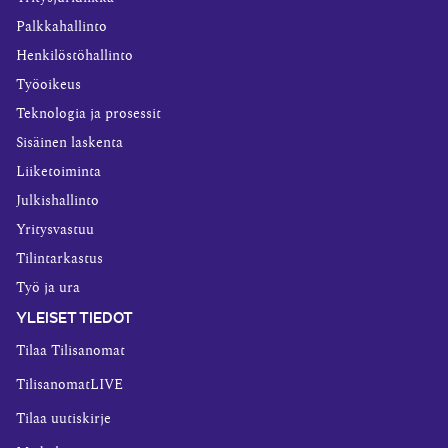
Palkkahallinto
Henkilöstöhallinto
Työoikeus
Teknologia ja prosessit
Sisäinen laskenta
Liiketoiminta
Julkishallinto
Yritysvastuu
Tilintarkastus
Työ ja ura
YLEISET TIEDOT
Tilaa Tilisanomat
TilisanomatLIVE
Tilaa uutiskirje