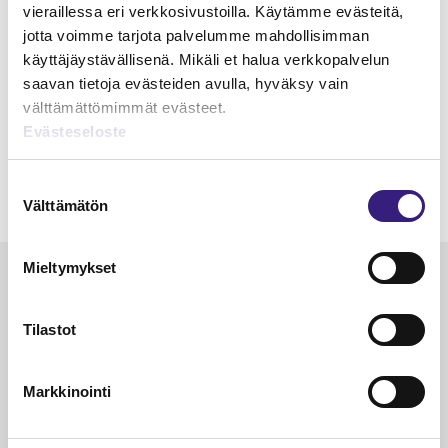
Tieto­suoja-asetus – rekisteröity,
vieraillessa eri verkkosivustoilla. Käytämme evästeitä,
rekisterin­pitäjä ja käsittelijä
jotta voimme tarjota palvelumme mahdollisimman
käyttäjäystävällisenä. Mikäli et halua verkkopalvelun
Janne Fredman
29.9.2023
1 min
saavan tietoja evästeiden avulla, hyväksy vain
välttämättömimmät evästeet.
Evästeseloste
LATAA LISÄÄ
Suostumuksen
Välttämätön
valinta
Mieltymykset
Luetuimmat
VEROTUS
TYÖOI
Tilastot
Kulu­veloitukset arvon­lisä­
Työa
verotuksessa – omien kulujen
kysy
Markkinointi
veloitus, kulujen edelleen­
veloitus ja läpi­laskutus