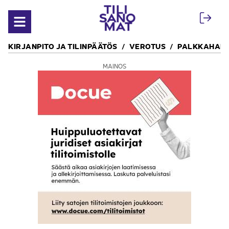
Siirry sisältöön
Avaa valikko
KIRJANPITO JA TILINPÄÄTÖS
VEROTUS
PALKKAHALL
MAINOS