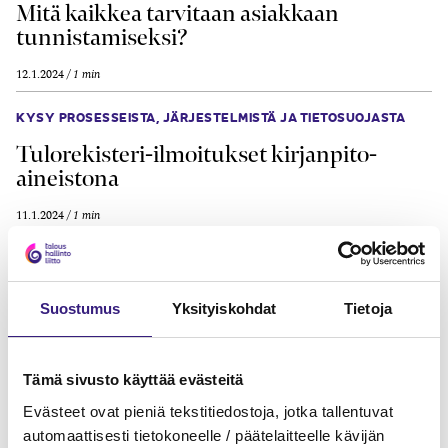
Mitä kaikkea tarvitaan asiakkaan
tunnistamiseksi?
12.1.2024
1 min
KYSY PROSESSEISTA, JÄRJESTELMISTÄ JA TIETOSUOJASTA
Tulo­rekisteri-ilmoitukset kirjan­pito­
aineistona
11.1.2024
1 min
KYSY PROSESSEISTA, JÄRJESTELMISTÄ JA TIETOSUOJASTA
Kenen tulee laatia seloste käsittely­
Suostumus
Yksityiskohdat
Tietoja
toimista?
Janne Fredman
3.10.2023
Tämä sivusto käyttää evästeitä
Evästeet ovat pieniä tekstitiedostoja, jotka tallentuvat
KYSY PROSESSEISTA, JÄRJESTELMISTÄ JA TIETOSUOJASTA
automaattisesti tietokoneelle / päätelaitteelle kävijän