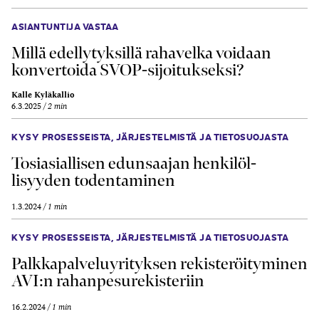
ASIANTUNTIJA VASTAA
Millä edellytyksillä rahavelka voidaan
konvertoida SVOP-sijoitukseksi?
Kalle Kyläkallio
6.3.2025
2 min
KYSY PROSESSEISTA, JÄRJESTELMISTÄ JA TIETOSUOJASTA
Tosi­asiallisen edun­saajan henkilöl­
lisyyden toden­taminen
1.3.2024
1 min
KYSY PROSESSEISTA, JÄRJESTELMISTÄ JA TIETOSUOJASTA
Palkka­palvelu­yrityksen rekiste­röityminen
AVI:n rahan­pesu­rekisteriin
16.2.2024
1 min