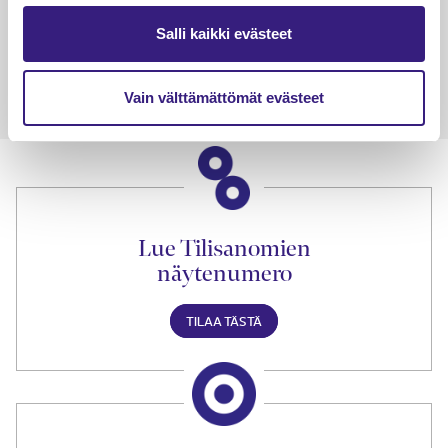
Petri Salomaa
Tarja An
Salli kaikki evästeet
15.5.2023
10 min
14.5.2021
Vain välttämättömät evästeet
Lue Tilisanomien
näytenumero
TILAA TÄSTÄ