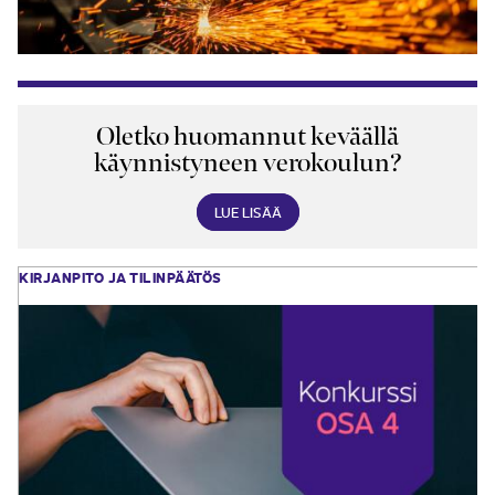
Oletko huomannut keväällä
käynnistyneen verokoulun?
LUE LISÄÄ
KIRJANPITO JA TILINPÄÄTÖS