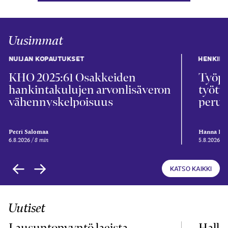
Uusimmat
NUIJAN KOPAUTUKSET
HENKIL
KHO 2025:61 Osakkeiden
Työpa
hankintakulujen arvonlisäveron
työtu
vähennyskelpoisuus
perus
Petri Salomaa
Hanna Kii
6.8.2026
8 min
5.8.2026
5
KATSO KAIKKI
Uutiset
Lausuntopyyntö laeista
Hallit