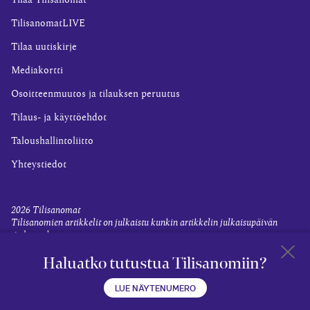
Tilaa Tilisanomat
TilisanomatLIVE
Tilaa uutiskirje
Mediakortti
Osoitteenmuutos ja tilauksen peruutus
Tilaus- ja käyttöehdot
Taloushallintoliitto
Yhteystiedot
2026
Tilisanomat
Tilisanomien artikkelit on julkaistu kunkin artikkelin julkaisupäivän
tiedon valossa.
Rekisteriseloste ja tietoja henkilötietojen käsittelytoimista
Haluatko tutustua Tilisanomiin?
Evästevalinnat
Takaisin 
LUE NÄYTENUMERO