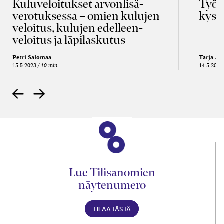
Kulu­veloitukset arvon­lisä­
Työa
verotuksessa – omien kulujen
kysy
veloitus, kulujen edelleen­
veloitus ja läpi­laskutus
Petri Salomaa
Tarja An
15.5.2023
10 min
14.5.2021
Lue Tilisanomien
näytenumero
TILAA TÄSTÄ