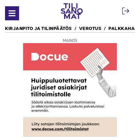
Siirry sisältöön
Avaa valikko
KIRJANPITO JA TILINPÄÄTÖS
VEROTUS
PALKKAHALL
MAINOS