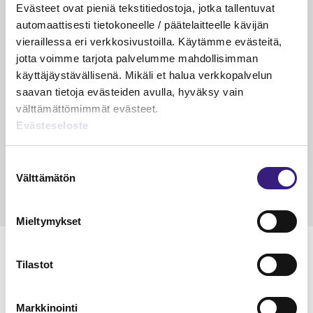
PÄÄKIRJOITUS
Evästeet ovat pieniä tekstitiedostoja, jotka tallentuvat
Suurin riski ei ole enää virhe
automaattisesti tietokoneelle / päätelaitteelle kävijän
kirjanpidossa
vieraillessa eri verkkosivustoilla. Käytämme evästeitä,
jotta voimme tarjota palvelumme mahdollisimman
Riikka Hirsimäki
käyttäjäystävällisenä. Mikäli et halua verkkopalvelun
19.5.2026
1 min
Vapa
saavan tietoja evästeiden avulla, hyväksy vain
KÄDET SAVESSA
välttämättömimmät evästeet.
Evästeseloste
Raportointi – aliarvostettu supervoima
Janika Hotakainen, Mervi Hyvönen, Johanna Vuorto-
Suostumuksen
Honkala, Mari Viertola
Välttämätön
valinta
24.3.2026
2 min
Vapa
Mieltymykset
MAINOS
Tilastot
Markkinointi