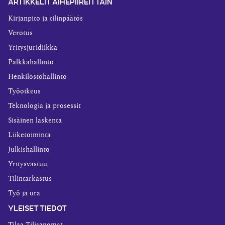
ARTIKKELIT AIHEPIIREITTÄIN
Kirjanpito ja tilinpäätös
Verotus
Yritysjuridiikka
Palkkahallinto
Henkilöstöhallinto
Työoikeus
Teknologia ja prosessit
Sisäinen laskenta
Liiketoiminta
Julkishallinto
Yritysvastuu
Tilintarkastus
Työ ja ura
YLEISET TIEDOT