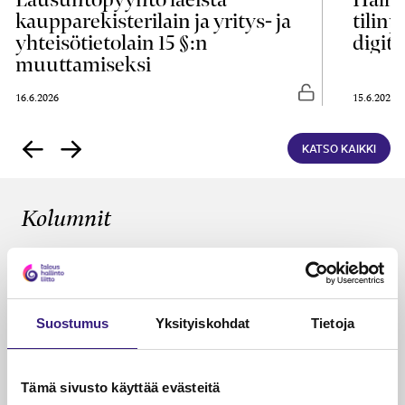
kaupparekisterilain ja yritys- ja
tilin
yhteisötietolain 15 §:n
digita
muuttamiseksi
asti luettavissa
Vapaasti luettavis
16.6.2026
15.6.2026
KATSO KAIKKI
Kolumnit
KÄDET SAVESSA
Tilitoimistot omistajanvaihdosten
ytimessä
Suostumus
Yksityiskohdat
Tietoja
Janika Hotakainen, Mervi Hyvönen, Johanna Vuorto-
Honkala, Mari Viertola
26.5.2026
2 min
Vapa
Tämä sivusto käyttää evästeitä