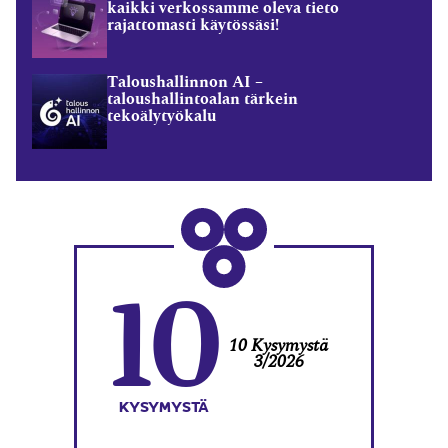
kaikki verkossamme oleva tieto
rajattomasti käytössäsi!
Taloushallinnon AI –
taloushallintoalan tärkein
tekoälytyökalu
10
10 Kysymystä
3/2026
KYSYMYSTÄ