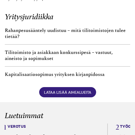
Yritysjuridiikka
Rahanpesusääntely uudistuu – mitä tilitoimistojen tulee
tietää?
Tilitoimisto ja asiakkaan konkurssipesä – vastuut,
aineisto ja sopimukset
Kapitalisaatiosopimus yrityksen kirjanpidossa
LATAA LISÄÄ AIHEALUEITA
Luetuimmat
VEROTUS
TYÖOI