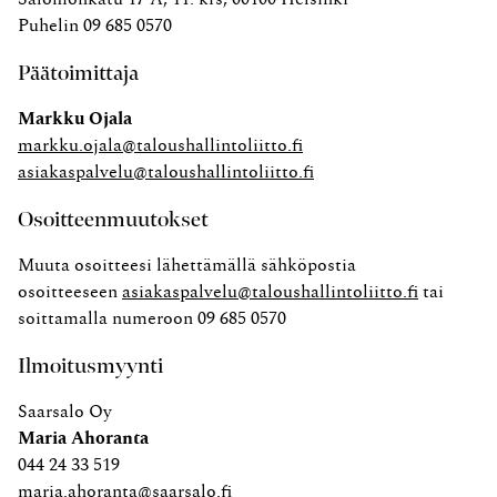
Puhelin 09 685 0570
Päätoimittaja
Markku Ojala
markku.ojala@taloushallintoliitto.fi
asiakaspalvelu@taloushallintoliitto.fi
Osoitteenmuutokset
Muuta osoitteesi lähettämällä sähköpostia
osoitteeseen
asiakaspalvelu@taloushallintoliitto.fi
tai
soittamalla numeroon 09 685 0570
Ilmoitusmyynti
Saarsalo Oy
Maria Ahoranta
044 24 33 519
maria.ahoranta@saarsalo.fi