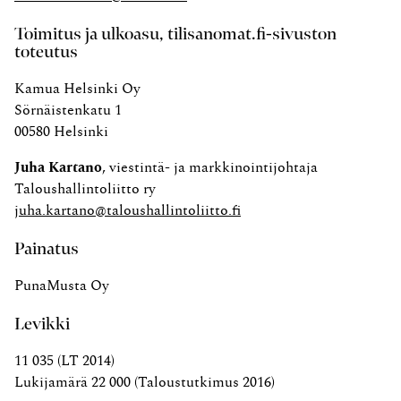
Toimitus ja ulkoasu, tilisanomat.fi-sivuston
toteutus
Kamua Helsinki Oy
Sörnäistenkatu 1
00580 Helsinki
Juha Kartano
, viestintä- ja markkinointijohtaja
Taloushallintoliitto ry
juha.kartano@taloushallintoliitto.fi
Painatus
PunaMusta Oy
Levikki
11 035 (LT 2014)
Lukijamärä 22 000 (Taloustutkimus 2016)