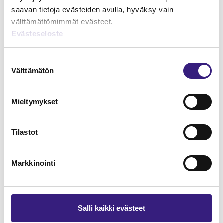
saavan tietoja evästeiden avulla, hyväksy vain
välttämättömimmät evästeet.
Evästeseloste
Lue Tilisanomien
Suostumuksen
näytenumero
Välttämätön
valinta
TILAA TÄSTÄ
Mieltymykset
Tilastot
Markkinointi
Tilaa Tilisanomien
lukuoikeus
TILAA TÄSTÄ
Salli kaikki evästeet