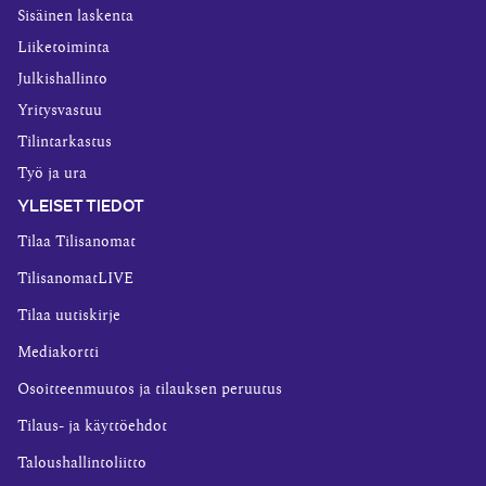
Sisäinen laskenta
Liiketoiminta
Julkishallinto
Yritysvastuu
Tilintarkastus
Työ ja ura
YLEISET TIEDOT
Tilaa Tilisanomat
TilisanomatLIVE
Tilaa uutiskirje
Mediakortti
Osoitteenmuutos ja tilauksen peruutus
Tilaus- ja käyttöehdot
Taloushallintoliitto