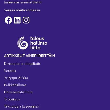
laskennan ammattilehti
Seuraa meitä somessa
Facebook
LinkedIn
Instagram
ARTIKKELIT AIHEPIIREITTÄIN
Kirjanpito ja tilinpäätös
Verotus
Yritysjuridiikka
Palkkahallinto
Henkilöstöhallinto
Työoikeus
Teknologia ja prosessit