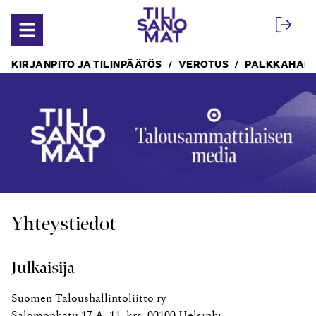
Siirry sisältöön
Avaa valikko
KIRJANPITO JA TILINPÄÄTÖS
VEROTUS
PALKKAHALL
Yhteystiedot
Julkaisija
Suomen Taloushallintoliitto ry
Salomonkatu 17 A, 11. krs, 00100 Helsinki