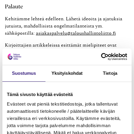
Palaute
Kehitämme lehteä edelleen. Lähetä ideoita ja ajatuksia
jutuista, mahdollisista ongelmatilanteista ym.
sähköpostilla:
asiakaspalvelu@taloushallintoliitto.fi
Kirjoittajien artikkeleissa esittämät mielipiteet ovat
heidän omiaan eivätkä välttämättä edusta
julkaisijayhteisöjen kantaa. Artikkelien tiedot perustuvat
lähteisiin, jotka lehti on arvioinut luotettaviksi.
Suostumus
Yksityiskohdat
Tietoja
Julkaisijayhteisöt eivät vastaa mahdollisista
vaatimuksista, joita saattaa syntyä artikkelin virheiden tai
puutteiden perusteella.
Tämä sivusto käyttää evästeitä
© Taloushallintoliitto ja Kamua Helsinki. Aineiston
Evästeet ovat pieniä tekstitiedostoja, jotka tallentuvat
osittainenkin julkaiseminen ilman lupaa on kielletty.
automaattisesti tietokoneelle / päätelaitteelle kävijän
vieraillessa eri verkkosivustoilla. Käytämme evästeitä,
Päivitetty 14.1.2026
jotta voimme tarjota palvelumme mahdollisimman
käyttäjäystävällisenä. Mikäli et halua verkkopalvelun