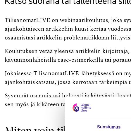
Katso suorana tai tallenteena sillo
TilisanomatLIVE on webinaarikoulutus, joka sy
ajankohtaiseen artikkeliin kuusi kertaa vuodessa
osaamistasi artikkelin problematiikkaan liittyvi
Koulutuksen vetää yleensä artikkelin kirjoittaj
käytännönläheisillä case-​esimerkeillä tai poraut
Jokaisessa TilisanomatLIVE-​lähetyksessä on my
ajankohtaiskatsaus, jossa kerrotaan tärkeimpiä uu
Syvennät osaamistasi helposti ja kätevästi. Jos 
sen myös jälkikäteen tallenteena.
Miten voin tilata?
Suostumus