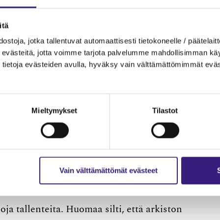
itä
ton verkkokaupasta
. Tilaus on Tilaus on
ostoja, jotka tallentuvat automaattisesti tietokoneelle / päätelaitt
evästeitä, jotta voimme tarjota palvelumme mahdollisimman käytt
tietoja evästeiden avulla, hyväksy vain välttämättömimmät eväs
ys järjestetään kuusi kertaa vuodessa heti
Mieltymykset
Tilastot
 PHT- tai TNT-​ylläpitokoulutuspäivän, kun katsot
Vain välttämättömät evästeet
sä kärjessä.
a tallenteita. Huomaa silti, että arkiston