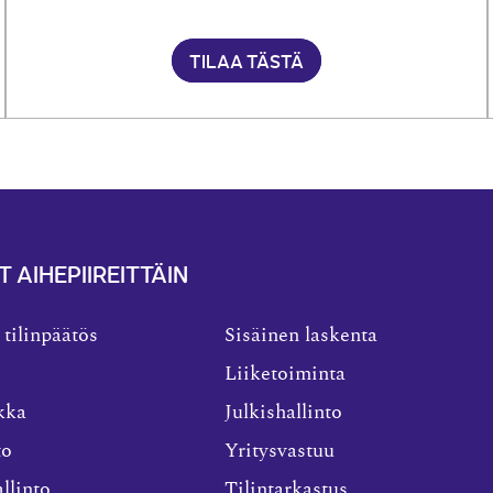
TILAA TÄSTÄ
T AIHEPIIREITTÄIN
 tilinpäätös
Sisäinen laskenta
Liiketoiminta
kka
Julkishallinto
to
Yritysvastuu
llinto
Tilintarkastus