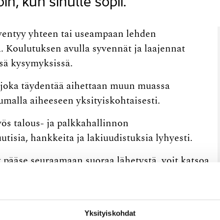
in, kun sinulle sopii.
ventyy yhteen tai useampaan lehden
. Koulutuksen avulla syvennät ja laajennat
ssä kysymyksissä.
a, joka täydentää aihettaan muun muassa
umalla aiheeseen yksityiskohtaisesti.
ös talous- ja palkkahallinnon
tisia, hankkeita ja lakiuudistuksia lyhyesti.
et pääse seuraamaan suoraa lähetystä, voit katsoa
Yksityiskohdat