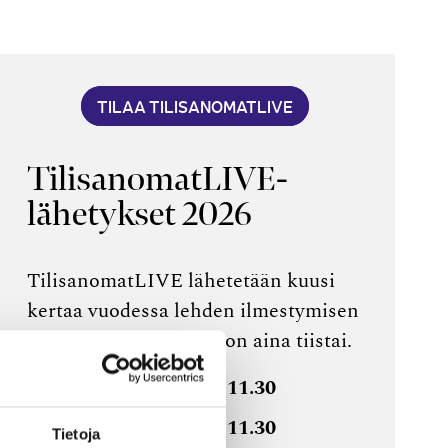
TILAA TILISANOMATLIVE
TilisanomatLIVE-
lähetykset 2026
TilisanomatLIVE lähetetään kuusi
kertaa vuodessa lehden ilmestymisen
jälkeen. Lähetyspäivä on aina tiistai.
27.1.2026, klo 9.00–11.30
24.3.2026, klo 9.00–11.30
Tietoja