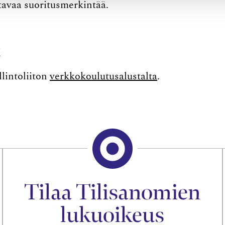
ttavaa suoritusmerkintää.
t
llintoliiton
verkkokoulutusalustalta
.
Tilaa Tilisanomien
lukuoikeus