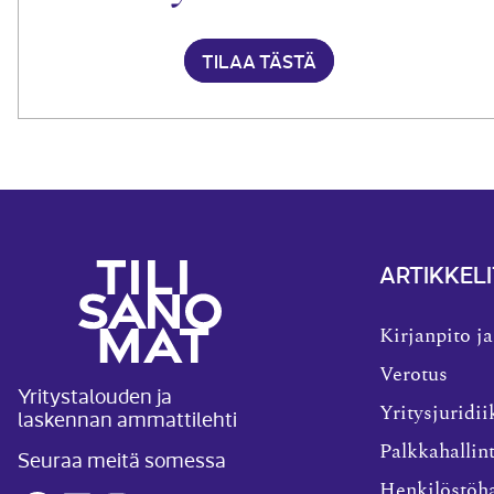
TILAA TÄSTÄ
ARTIKKELI
Kirjanpito ja
Verotus
Yritystalouden ja
laskennan ammattilehti
Yritysjuridii
Palkkahallin
Seuraa meitä somessa
Henkilöstöha