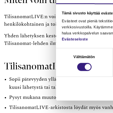
Tämä sivusto käyttää eväste
TilisanomatLIVE:n voit tilata
Taloushallintolii
Evästeet ovat pieniä tekstitied
henkilökohtainen ja toistaiseksi voimassa oleva.
verkkosivustoilla. Käytämme 
halua verkkopalvelun saavan 
Yhden lähetyksen kesto on noin 2,5 tuntia. Lähet
Evästeseloste
Tilisanomat-​lehden ilmestymisen jälkeen.
Suostumuksen
Välttämätön
valinta
TilisanomatLIVE tiiviisti:
Sopii pätevyyden ylläpitoon. Saat yhden KLT-,
kuusi lähetystä tai tallennetta vuodessa.
Pysyt mukana muutoksessa ja alan terävimmäs
TilisanomatLIVE-​arkistosta löydät myös vanhoj