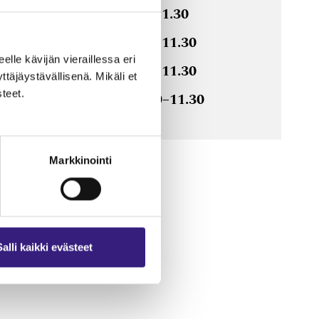
9.6.2026, klo 9.00–11.30
15.9.2026, klo 9.00–11.30
eelle kävijän vieraillessa eri
3.11.2026, klo 9.00–11.30
äjäystävällisenä. Mikäli et
teet.
15.12.2026, klo 9.00–11.30
Markkinointi
Salli kaikki evästeet