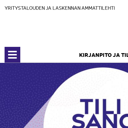
Siirry sisältöön
YRITYSTALOUDEN JA LASKENNAN AMMATTILEHTI
KIRJANPITO JA T
Avaa valikko