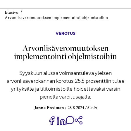
Etusivu
Arvonlisävero­muutoksen implementointi ohjelmistoihin
VEROTUS
Arvonlisävero­muutoksen
implementointi ohjelmistoihin
Syyskuun alussa voimaantuleva yleisen
arvonlisäverokannan korotus 25,5 prosenttiin tulee
yrityksille ja tilitoimistoille hoidettavaksi varsin
pienellä varoitusajalla.
Janne Fredman
28.8.2024
6 min
Jaa Share on Facebook
Jaa Share on LinkedIn
Jaa WhatsApp-viestinä
Kopioi linkki