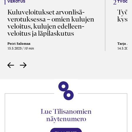
VEROTUS
TYÖOI
Kulu­veloitukset arvon­lisä­
Työa
verotuksessa – omien kulujen
kysy
veloitus, kulujen edelleen­
veloitus ja läpi­laskutus
Petri Salomaa
Tarja An
15.5.2023
10 min
14.5.2021
Lue Tilisanomien
näytenumero