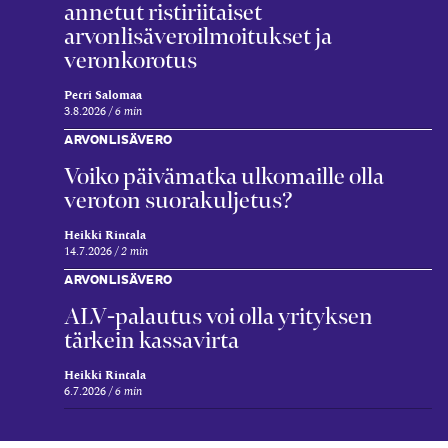
annetut ristiriitaiset
arvonlisäveroilmoitukset ja
veronkorotus
Petri Salomaa
3.8.2026
6 min
ARVONLISÄVERO
Voiko päivämatka ulkomaille olla
veroton suorakuljetus?
Heikki Rintala
14.7.2026
2 min
ARVONLISÄVERO
ALV-palautus voi olla yrityksen
tärkein kassavirta
Heikki Rintala
6.7.2026
6 min