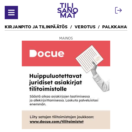
Siirry sisältöön
Avaa valikko
KIRJANPITO JA TILINPÄÄTÖS
VEROTUS
PALKKAHALL
MAINOS