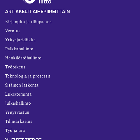
ARTIKKELIT AIHEPIIREITTÄIN
Kirjanpito ja tilinpäätös
Verotus
Yritysjuridiikka
Palkkahallinto
Henkilöstöhallinto
Työoikeus
Teknologia ja prosessit
Sisäinen laskenta
Liiketoiminta
Julkishallinto
Yritysvastuu
Tilintarkastus
Työ ja ura
YLEISET TIEDOT