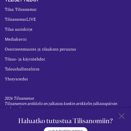
Tilaa Tilisanomat
TilisanomatLIVE
Tilaa uutiskirje
Mediakortti
Osoitteenmuutos ja tilauksen peruutus
Tilaus- ja käyttöehdot
Taloushallintoliitto
Yhteystiedot
2026
Tilisanomat
Tilisanomien artikkelit on julkaistu kunkin artikkelin julkaisupäivän
tiedon valossa.
Rekisteriseloste ja tietoja henkilötietojen käsittelytoimista
Haluatko tutustua Tilisanomiin?
Evästevalinnat
Takaisin 