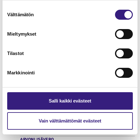
Suostumuksen
Verkkokauppa - kirjanpito ja
Välttämätön
valinta
arvonlisäverotus
ARVONLISÄVERO
Mieltymykset
Tilastot
Markkinointi
Salli kaikki evästeet
Vain välttämättömät evästeet
Matkailualan marginaaliverotus
ARVONLISÄVERO