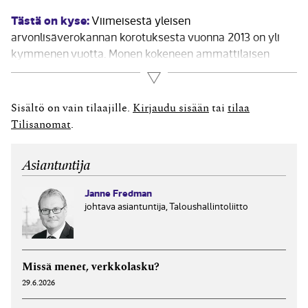
Tästä on kyse:
Viimeisestä yleisen
arvonlisäverokannan korotuksesta vuonna 2013 on yli
kymmenen vuotta. Monen kokeneen ammattilaisen
täytyy palauttaa asiat mieleensä ja moni nuorempi on
Lue lisää
uuden opettelun äärellä. Maailma on muuttunut
vuodesta 2013. Nyt yhä pienemmillä yrityksillä ja niiden
Sisältö on vain tilaajille.
Kirjaudu sisään
tai
tilaa
tilitoimistoilla on käytössään ohjelmistojen välisiä...
Tilisanomat
.
Asiantuntija
Janne Fredman
johtava asiantuntija, Taloushallintoliitto
Missä menet, verkkolasku?
29.6.2026