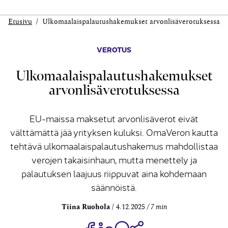
Etusivu
Ulkomaalais­palautus­hakemukset arvonlisä­verotuksessa
VEROTUS
Ulkomaalais­palautus­hakemukset
arvonlisä­verotuksessa
EU-maissa maksetut arvonlisäverot eivät
välttämättä jää yrityksen kuluksi. OmaVeron kautta
tehtävä ulkomaalaispalautushakemus mahdollistaa
verojen takaisinhaun, mutta menettely ja
palautuksen laajuus riippuvat aina kohdemaan
säännöistä.
Tiina Ruohola
4.12.2025
7 min
Jaa Share on Facebook
Jaa Share on LinkedIn
Jaa WhatsApp-viestinä
Kopioi linkki