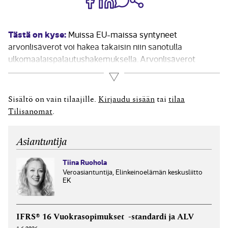
Tästä on kyse:
Muissa EU-maissa syntyneet
arvonlisäverot voi hakea takaisin niin sanotulla
ulkomaalaispalautushakemuksella. Arvonlisäverot
muista EU-maista haetaan edelliseltä kalenterivuodelta
Lue lisää
takaisin OmaVero-palvelun kautta vuosittain 30.9.
mennessä. Palautuksen laajuus on sama kuin
Sisältö on vain tilaajille.
Kirjaudu sisään
tai
tilaa
vähennysoikeus kyseisen maan kotimaisille yrityksille.
Tilisanomat
.
Vähennysoikeuden rajoituksia ei ole EU-tasolla
yhtenäistetty, joten palautuksen...
Asiantuntija
Tiina Ruohola
Veroasiantuntija, Elinkeinoelämän keskusliitto
EK
IFRS® 16 Vuokrasopimukset -standardi ja ALV