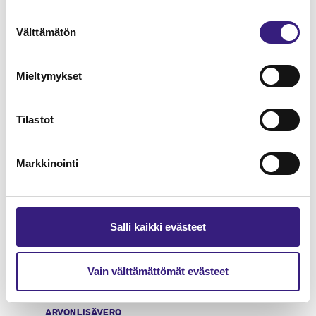
Suostumuksen
Verkkokauppa - kirjanpito ja
Välttämätön
valinta
arvonlisäverotus
ARVONLISÄVERO
Mieltymykset
Tilastot
Markkinointi
Salli kaikki evästeet
Vain välttämättömät evästeet
Matkailualan marginaaliverotus
ARVONLISÄVERO