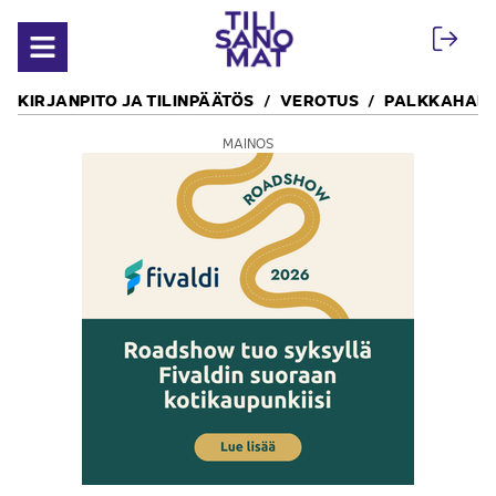
Siirry sisältöön
Avaa valikko
KIRJANPITO JA TILINPÄÄTÖS
VEROTUS
PALKKAHALL
MAINOS