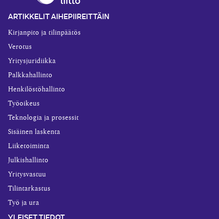
ARTIKKELIT AIHEPIIREITTÄIN
Kirjanpito ja tilinpäätös
Verotus
Yritysjuridiikka
Palkkahallinto
Henkilöstöhallinto
Työoikeus
Teknologia ja prosessit
Sisäinen laskenta
Liiketoiminta
Julkishallinto
Yritysvastuu
Tilintarkastus
Työ ja ura
YLEISET TIEDOT