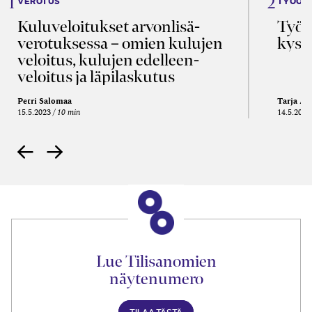
VEROTUS
TYÖOI
Kulu­veloitukset arvon­lisä­
Työa
verotuksessa – omien kulujen
kysy
veloitus, kulujen edelleen­
veloitus ja läpi­laskutus
Petri Salomaa
Tarja An
15.5.2023
10 min
14.5.2021
Lue Tilisanomien
näytenumero
TILAA TÄSTÄ