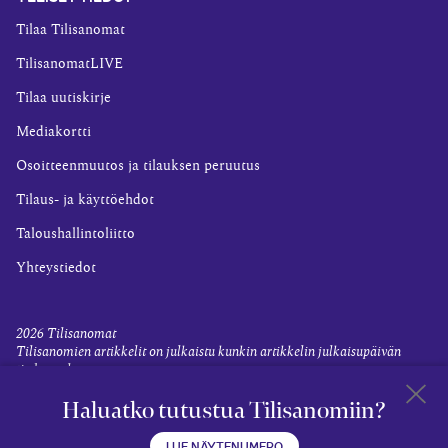
Tilaa Tilisanomat
TilisanomatLIVE
Tilaa uutiskirje
Mediakortti
Osoitteenmuutos ja tilauksen peruutus
Tilaus- ja käyttöehdot
Taloushallintoliitto
Yhteystiedot
2026
Tilisanomat
Tilisanomien artikkelit on julkaistu kunkin artikkelin julkaisupäivän
tiedon valossa.
Rekisteriseloste ja tietoja henkilötietojen käsittelytoimista
Haluatko tutustua Tilisanomiin?
Evästevalinnat
Takaisin 
LUE NÄYTENUMERO