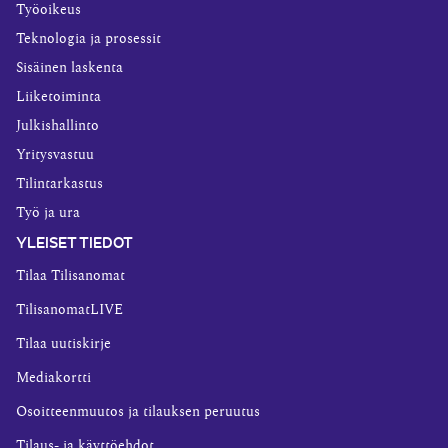
Työoikeus
Teknologia ja prosessit
Sisäinen laskenta
Liiketoiminta
Julkishallinto
Yritysvastuu
Tilintarkastus
Työ ja ura
YLEISET TIEDOT
Tilaa Tilisanomat
TilisanomatLIVE
Tilaa uutiskirje
Mediakortti
Osoitteenmuutos ja tilauksen peruutus
Tilaus- ja käyttöehdot