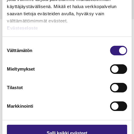
käyttäjäystävällisenä. Mikäli et halua verkkopalvelun
saavan tietoja evästeiden avulla, hyväksy vain
välttämättömimmät evästeet.
Evästeseloste
Suostumuksen
Lue Tilisanomien
Välttämätön
valinta
näytenumero
Mieltymykset
TILAA TÄSTÄ
Tilastot
Markkinointi
Tilaa Tilisanomien
lukuoikeus
Salli kaikki evästeet