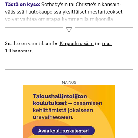
Tästä on kyse:
Sotheby’sin tai Christie’sin kansain­
välisissä huutokaupoissa yksittäiset mestariteokset
voivat vaihtaa omistajaa kymmenillä miljoonilla.
Oikeasti taiteen kerääminen on kuitenkin kaikkea muuta
Lue lisää
kuin vain rikkaiden harrastus. Hagelstamin huutokaupat
ovat hyvä esimerkki kauppapaikasta, jossa laadukasta
Sisältö on vain tilaajille.
Kirjaudu sisään
tai
tilaa
taidetta voi saada kohtuullisilla hinnoilla. Tunnettujenkin
Tilisanomat
.
taiteilijoiden teoksia saattaa...
MAINOS