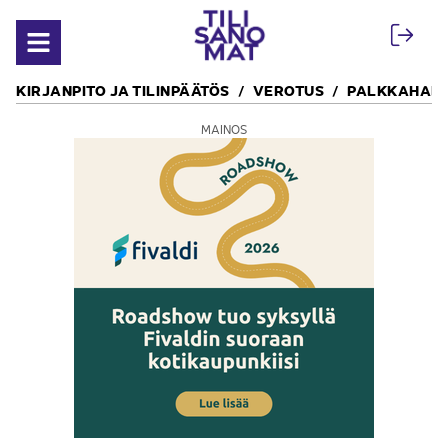
Siirry sisältöön
Avaa valikko
KIRJANPITO JA TILINPÄÄTÖS
VEROTUS
PALKKAHALL
MAINOS