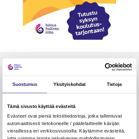
Luetuimmat
VEROTUS
TYÖOI
Suostumus
Yksityiskohdat
Tietoja
Kulu­veloitukset arvon­lisä­
Työa
verotuksessa – omien kulujen
kysy
veloitus, kulujen edelleen­
Tämä sivusto käyttää evästeitä
veloitus ja läpi­laskutus
Evästeet ovat pieniä tekstitiedostoja, jotka tallentuvat
Petri Salomaa
Tarja An
automaattisesti tietokoneelle / päätelaitteelle kävijän
15.5.2023
10 min
14.5.2021
vieraillessa eri verkkosivustoilla. Käytämme evästeitä,
jotta voimme tarjota palvelumme mahdollisimman