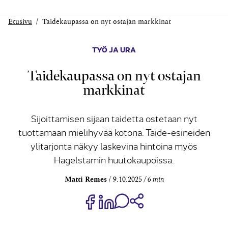
Etusivu
Taidekaupassa on nyt ostajan markkinat
TYÖ JA URA
Taidekaupassa on nyt ostajan
markkinat
Sijoittamisen sijaan taidetta ostetaan nyt
tuottamaan mielihyvää kotona. Taide-esineiden
ylitarjonta näkyy laskevina hintoina myös
Hagelstamin huutokaupoissa.
Matti Remes
9.10.2025
6 min
Jaa Share on Facebook
Jaa Share on LinkedIn
Jaa WhatsApp-viestinä
Kopioi linkki