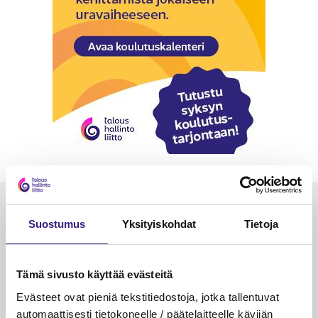
Luetuimmat
Suostumus
Yksityiskohdat
Tietoja
VEROTUS
TYÖOI
Kulu­veloitukset arvon­lisä­
Työa
Tämä sivusto käyttää evästeitä
verotuksessa – omien kulujen
kysy
veloitus, kulujen edelleen­
Evästeet ovat pieniä tekstitiedostoja, jotka tallentuvat
veloitus ja läpi­laskutus
automaattisesti tietokoneelle / päätelaitteelle kävijän