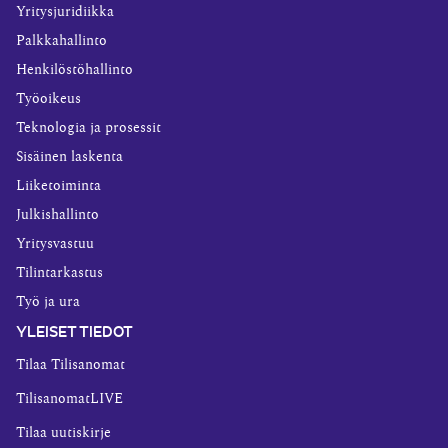
Yritysjuridiikka
Palkkahallinto
Henkilöstöhallinto
Työoikeus
Teknologia ja prosessit
Sisäinen laskenta
Liiketoiminta
Julkishallinto
Yritysvastuu
Tilintarkastus
Työ ja ura
YLEISET TIEDOT
Tilaa Tilisanomat
TilisanomatLIVE
Tilaa uutiskirje