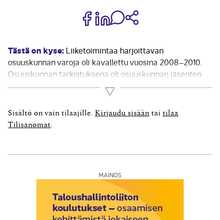
Jaa Share on Facebook
Jaa Share on LinkedIn
Jaa WhatsApp-viestinä
Kopioi linkki
Tästä on kyse:
Liiketoimintaa harjoittavan
osuuskunnan varoja oli kavallettu vuosina 2008–2010.
Osuuskunnan tarkoituksena oli osuuskunnan jäsenten
elinkeinon tukeminen ja kuljetustilaisuuksien
Lue lisää
järjestäminen, ja sen toiminnan luonteesta johtuen
kirjanpitoaineisto sisälsi suuren määrän pienehköjä
Sisältö on vain tilaajille.
Kirjaudu sisään
tai
tilaa
lasku- ja maksutositteita. Osuuskuntaan työsuhteessa
Tilisanomat
.
ollut kirjanpitäjä oli kavaltanut vuosina 2003–2010
yhteensä...
MAINOS