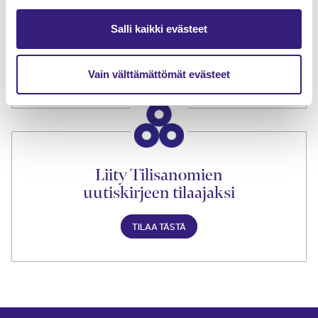
Tilaa Tilisanomien
Salli kaikki evästeet
lukuoikeus
TILAA TÄSTÄ
Vain välttämättömät evästeet
Liity Tilisanomien
uutiskirjeen tilaajaksi
TILAA TÄSTÄ