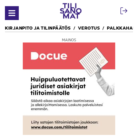
Siirry sisältöön
Avaa valikko
KIRJANPITO JA TILINPÄÄTÖS
VEROTUS
PALKKAHALL
MAINOS