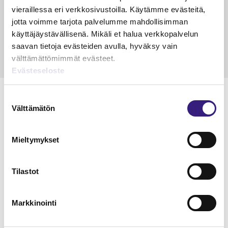
vieraillessa eri verkkosivustoilla. Käytämme evästeitä,
Petri Salomaa
Tarja An
jotta voimme tarjota palvelumme mahdollisimman
15.5.2023
10 min
14.5.2021
käyttäjäystävällisenä. Mikäli et halua verkkopalvelun
saavan tietoja evästeiden avulla, hyväksy vain
välttämättömimmät evästeet.
Evästeseloste
Suostumuksen
Välttämätön
valinta
Lue Tilisanomien
Mieltymykset
näytenumero
TILAA TÄSTÄ
Tilastot
Markkinointi