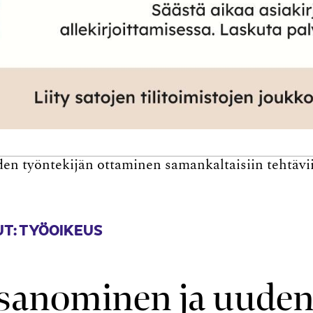
den työn­tekijän ottaminen saman­kaltaisiin tehtä­v
T: TYÖOIKEUS
ti­sanominen ja uude