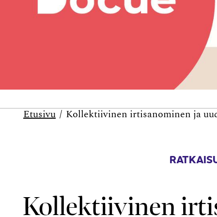
Etusivu
Kollek­tiivinen irti­sanominen ja uu
RATKAISU
Kollek­tiivinen ir