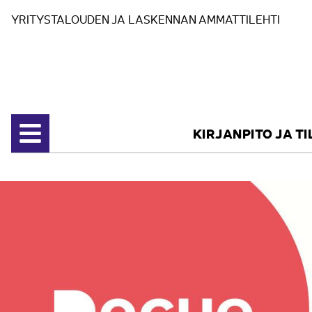
Siirry sisältöön
YRITYSTALOUDEN JA LASKENNAN AMMATTILEHTI
KIRJANPITO JA T
Avaa valikko