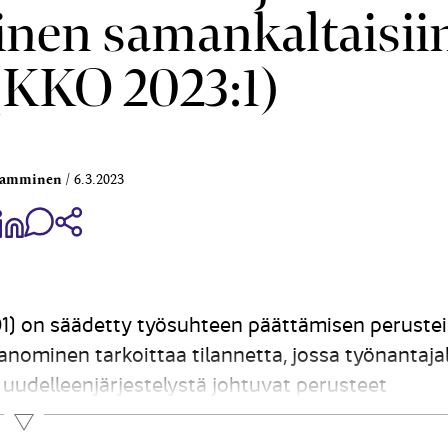
inen saman­kaltaisii
 (KKO 2023:1)
Lamminen
6.3.2023
aa Share on Facebook
Jaa Share on LinkedIn
Jaa WhatsApp-viestinä
Kopioi linkki
1) on säädetty työsuhteen päättämisen perustei
sanominen tarkoittaa tilannetta, jossa työnantajal
n uudelleenjärjestelystä johtuvat perusteet
 olevan työn tulee tällaisessa irtisanomistilante
Lue lisää