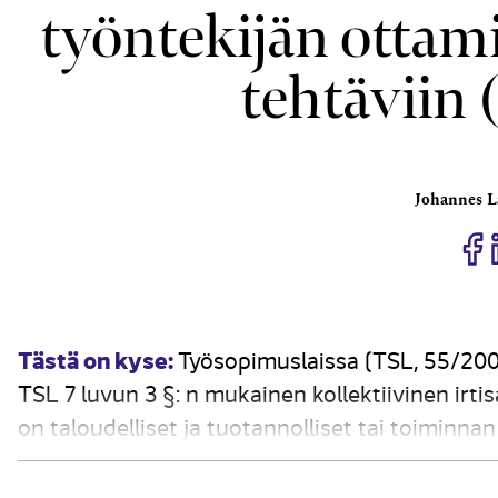
työn­tekijän ottam
tehtä­viin
Johannes 
J
Tästä on kyse:
Työsopimuslaissa (TSL, 55/200
TSL 7 luvun 3 §: n mukainen kollektiivinen irti
on taloudelliset ja tuotannolliset tai toiminna
työsuhteen päättämiseen. Työntekijälle tarjolla
vähentyä...