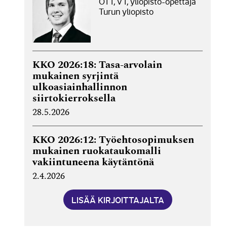
OTT, VT, yliopisto-opettaja
Turun yliopisto
KKO 2026:18: Tasa-arvolain
mukainen syrjintä
ulkoasiainhallinnon
siirtokierroksella
28.5.2026
KKO 2026:12: Työehtosopimuksen
mukainen ruokataukomalli
vakiintuneena käytäntönä
2.4.2026
LISÄÄ KIRJOITTAJALTA