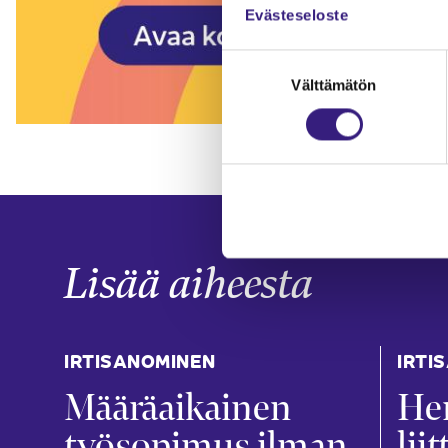
Evästeseloste
Suostumuksen
Välttämätön
valinta
Lisää aiheesta
IRTISANOMINEN
IRTI
Määräaikainen
He
työsopimus ilman
lii