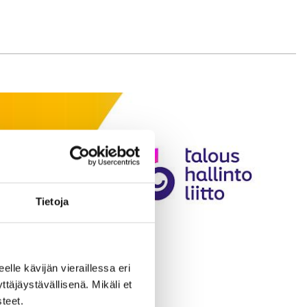
Tietoja
eelle kävijän vieraillessa eri
äjäystävällisenä. Mikäli et
teet.