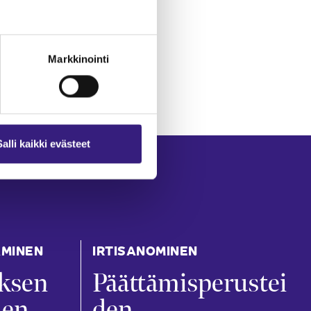
Markkinointi
Salli kaikki evästeet
AMINEN
IRTISANOMINEN
ksen
Päättämisperustei
nen
den