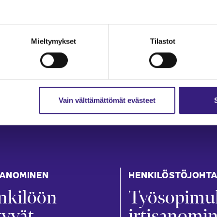
Mieltymykset
Tilastot
Vain välttämättömät evästeet
SANOMINEN
HENKILÖSTÖJOHT
nkilöön
Työsopimu
ttyvät
irtisanomi