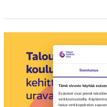
Suostumus
Tämä sivusto käyttää eväste
Evästeet ovat pieniä tekstitied
verkkosivustoilla. Käytämme 
halua verkkopalvelun saavan 