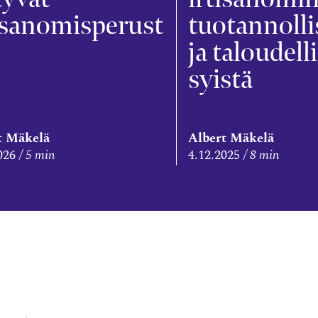
isanomisperust
tuotannolli
ja taloudell
syistä
t Mäkelä
Albert Mäkelä
026
5 min
4.12.2025
8 min