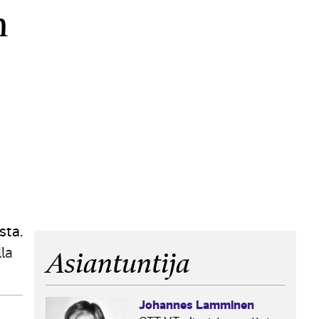
n
sta.
la
Asiantuntija
essa
Johannes Lamminen