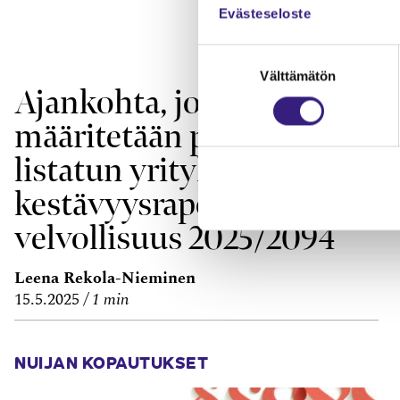
Evästeseloste
Suostumuksen
Välttämätön
valinta
Ajankohta, jonka mukaan
määritetään pörssi­
listatun yrityksen
kestävyys­raportointi­
velvollisuus 2025/2094
Leena Rekola-Nieminen
15.5.2025
1 min
NUIJAN KOPAUTUKSET