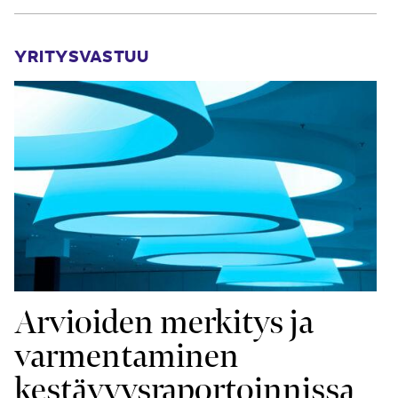
YRITYSVASTUU
Arvioiden merkitys ja
varmen­taminen
kestävyys­raportoinnissa