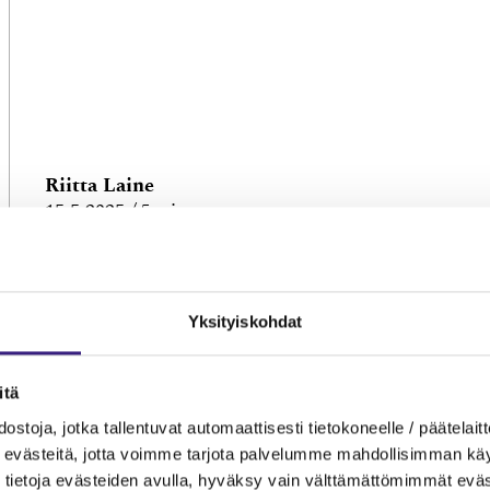
Riitta Laine
15.5.2025
5 min
RATKAISUT: KILA
Yksityiskohdat
itä
ostoja, jotka tallentuvat automaattisesti tietokoneelle / päätelaitt
evästeitä, jotta voimme tarjota palvelumme mahdollisimman käytt
tietoja evästeiden avulla, hyväksy vain välttämättömimmät eväs