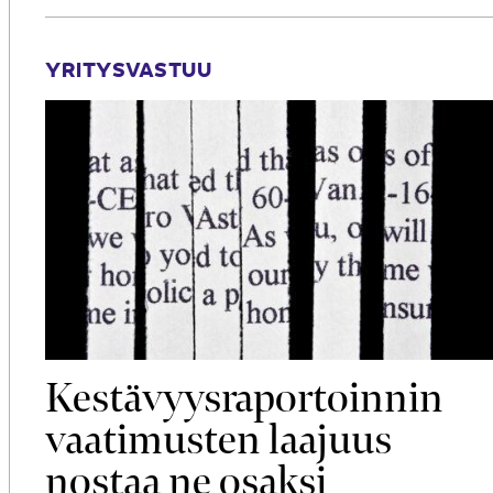
YRITYSVASTUU
Kestävyys­raportoinnin
vaati­musten laajuus
nostaa ne osaksi