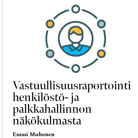
Vastuullisuus­raportointi
henkilöstö- ja
palkkahallinnon
näkökulmasta
Emmi Muhonen