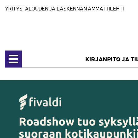
Siirry sisältöön
YRITYSTALOUDEN JA LASKENNAN AMMATTILEHTI
KIRJANPITO JA T
Avaa valikko