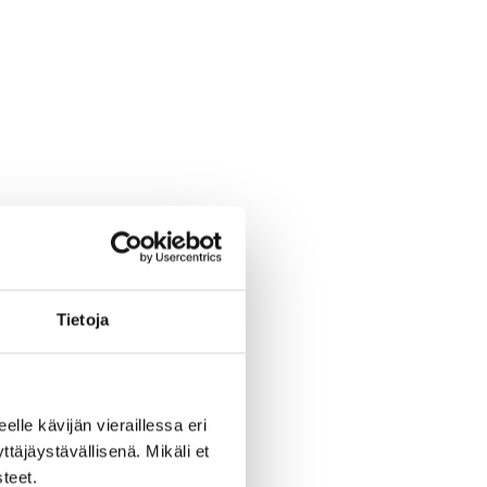
Tietoja
eelle kävijän vieraillessa eri
äjäystävällisenä. Mikäli et
teet.