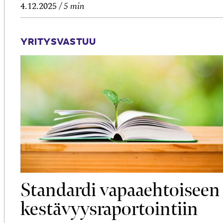
4.12.2025
5 min
YRITYSVASTUU
Standardi vapaa­ehtoiseen
kestävyys­raportointiin