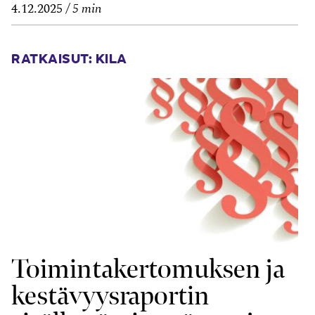
4.12.2025
5 min
RATKAISUT: KILA
Toiminta­kertomuksen ja
kestävyys­raportin