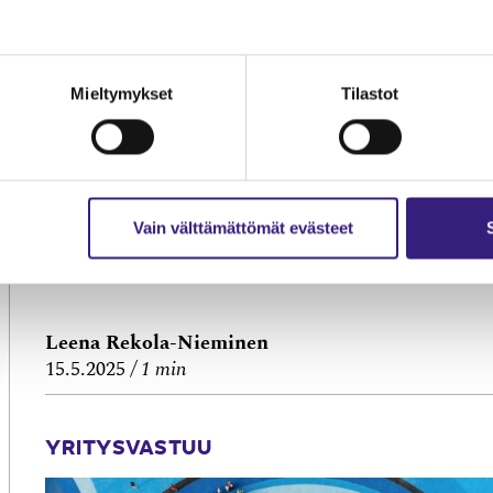
Mieltymykset
Tilastot
Kestävyys­raportointi­
tarkastusta koskevan
palkkion esittäminen
Vain välttämättömät evästeet
liite­tiedoissa 2025/2098
Leena Rekola-Nieminen
15.5.2025
1 min
YRITYSVASTUU