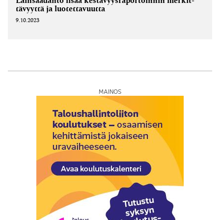
Lain­säädäntö lisää kestävyys­raportoinnin merkit­
tävyyttä ja luotet­tavuutta
9.10.2023
MAINOS