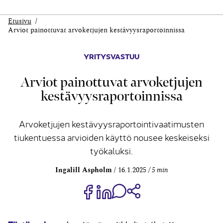
Etusivu
Arviot painottuvat arvo­ketjujen kestävyys­raportoinnissa
YRITYSVASTUU
Arviot painottuvat arvo­ketjujen
kestävyys­raportoinnissa
Arvoketjujen kestävyysraportointivaatimusten
tiukentuessa arvioiden käyttö nousee keskeiseksi
työkaluksi.
Ingalill Aspholm
16.1.2025
5 min
Jaa Share on Facebook
Jaa Share on LinkedIn
Jaa WhatsApp-viestinä
Kopioi linkki