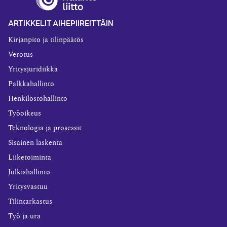
ARTIKKELIT AIHEPIIREITTÄIN
Kirjanpito ja tilinpäätös
Verotus
Yritysjuridiikka
Palkkahallinto
Henkilöstöhallinto
Työoikeus
Teknologia ja prosessit
Sisäinen laskenta
Liiketoiminta
Julkishallinto
Yritysvastuu
Tilintarkastus
Työ ja ura