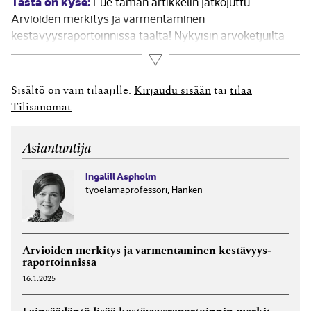
Tästä on kyse:
Lue tämän artikkelin jatkojuttu
Arvioiden merkitys ja varmentaminen
kestävyysraportoinnissa täältä! Nykyisin arvoketjuilta
odotetaan yhä tarkempaa ja läpinäkyvämpää
Lue lisää
raportointia erityisesti suuryritysten
kestävyysraporteissa, mikä johtuu sekä
Sisältö on vain tilaajille.
Kirjaudu sisään
tai
tilaa
sääntelyvaatimuksista että sidosryhmien kasvavista
Tilisanomat
.
vastuullisuusodotuksista. Koska pk-yritykset
muodostavat merkittävän osan toimitusketjuista, mutta
Asiantuntija
eivät usein pysty tuottamaan...
Ingalill Aspholm
työelämäprofessori, Hanken
Arvioiden merkitys ja varmen­taminen kestävyys­
raportoinnissa
16.1.2025