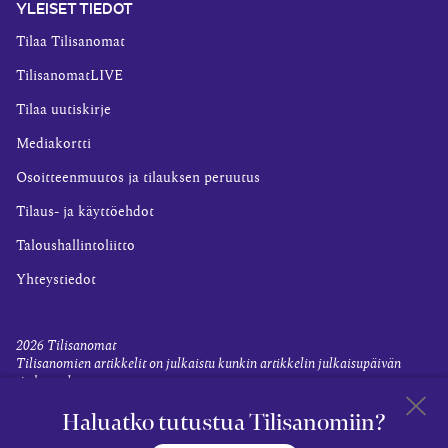
YLEISET TIEDOT
Tilaa Tilisanomat
TilisanomatLIVE
Tilaa uutiskirje
Mediakortti
Osoitteenmuutos ja tilauksen peruutus
Tilaus- ja käyttöehdot
Taloushallintoliitto
Yhteystiedot
2026
Tilisanomat
Tilisanomien artikkelit on julkaistu kunkin artikkelin julkaisupäivän
tiedon valossa.
Rekisteriseloste ja tietoja henkilötietojen käsittelytoimista
Haluatko tutustua Tilisanomiin?
Evästevalinnat
Takaisin 