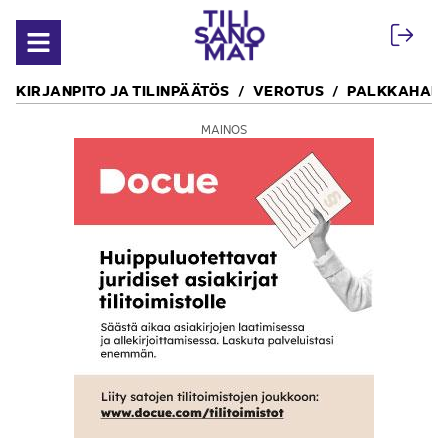
Siirry sisältöön
Avaa valikko
KIRJANPITO JA TILINPÄÄTÖS
VEROTUS
PALKKAHALL
MAINOS