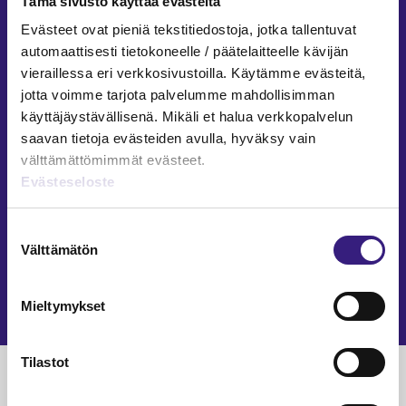
Tämä sivusto käyttää evästeitä
TILINPÄÄTÖKSEN LAATIMINEN
Evästeet ovat pieniä tekstitiedostoja, jotka tallentuvat
automaattisesti tietokoneelle / päätelaitteelle kävijän
Toiminta­kertomuksen ja kestävyys­
vieraillessa eri verkkosivustoilla. Käytämme evästeitä,
raportin sisällyttämisestä varojen­
jotta voimme tarjota palvelumme mahdollisimman
jakoa varten laadittavaan tilin­
käyttäjäystävällisenä. Mikäli et halua verkkopalvelun
päätökseen (2025/2113)
saavan tietoja evästeiden avulla, hyväksy vain
välttämättömimmät evästeet.
Mira Merikanto
28.8.2025
1 min
Evästeseloste
YRITYSNEUVONTA
Suostumuksen
Standardi vapaa­ehtoiseen kestävyys­
Välttämätön
valinta
raportointiin
Riitta Laine
Mieltymykset
15.5.2025
5 min
Tilastot
Luetuimmat