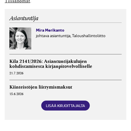
Tilisanomat
.
Asiantuntija
Mira Merikanto
johtava asiantuntija, Taloushallintoliitto
Kila 2141/2026: Asiantuntijakulujen
kohdistamisesta kirjanpitovelvolliselle
21.7.2026
Kiinteistöjen liittymismaksut
15.6.2026
LISÄÄ KIRJOITTAJALTA