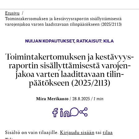
Etusivu
Toiminta­kertomuksen ja kestävyys­raportin sisällyttämisestä
varojen­jakoa varten laadittavaan tilin­päätökseen (2025/2113)
NUIJAN KOPAUTUKSET
,
RATKAISUT: KILA
Toiminta­kertomuksen ja kestävyys­
raportin sisällyttämisestä varojen­
jakoa varten laadittavaan tilin­
päätökseen (2025/2113)
Mira Merikanto
28.8.2025
1 min
Jaa Share on Facebook
Jaa Share on LinkedIn
Jaa WhatsApp-viestinä
Kopioi linkki
Sisältö on vain tilaajille.
Kirjaudu sisään
tai
tilaa