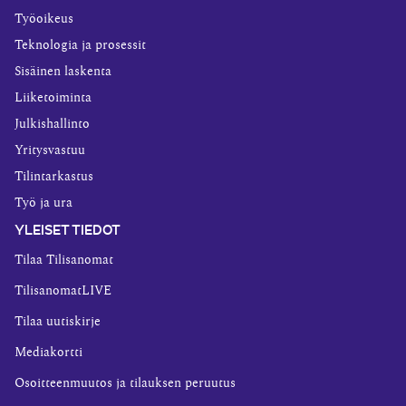
Työoikeus
Teknologia ja prosessit
Sisäinen laskenta
Liiketoiminta
Julkishallinto
Yritysvastuu
Tilintarkastus
Työ ja ura
YLEISET TIEDOT
Tilaa Tilisanomat
TilisanomatLIVE
Tilaa uutiskirje
Mediakortti
Osoitteenmuutos ja tilauksen peruutus