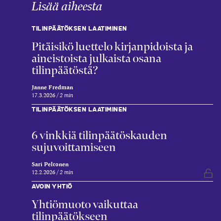
Lisää aiheesta
TILINPÄÄTÖKSEN LAATIMINEN
Pitäisikö luettelo kirjanpidoista ja
aineistoista julkaista osana
tilinpäätöstä?
Janne Fredman
17.3.2026
2 min
TILINPÄÄTÖKSEN LAATIMINEN
6 vinkkiä tilinpäätöskauden
sujuvoittamiseen
Sari Peltonen
12.2.2026
2 min
Vap
AVOIN YHTIÖ
Yhtiömuoto vaikuttaa
tilinpäätökseen