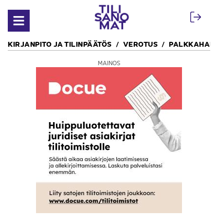
Siirry sisältöön
Avaa valikko
KIRJANPITO JA TILINPÄÄTÖS
VEROTUS
PALKKAHALL
MAINOS