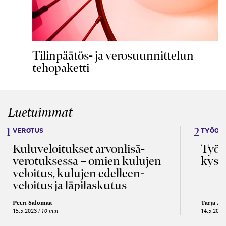
Tilinpäätös- ja verosuunnittelun
tehopaketti
Luetuimmat
VEROTUS
TYÖOI
Kulu­veloitukset arvon­lisä­
Työa
verotuksessa – omien kulujen
kysy
veloitus, kulujen edelleen­
veloitus ja läpi­laskutus
Petri Salomaa
Tarja An
15.5.2023
10 min
14.5.2021