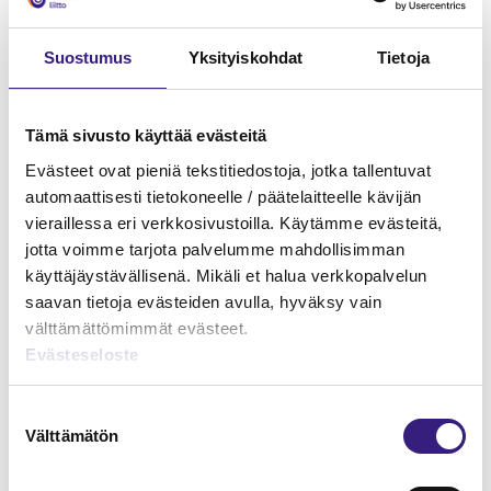
Suostumus
Yksityiskohdat
Tietoja
Tämä sivusto käyttää evästeitä
Evästeet ovat pieniä tekstitiedostoja, jotka tallentuvat
Hankintameno kirjanpidossa ja
automaattisesti tietokoneelle / päätelaitteelle kävijän
verotuksessa
vieraillessa eri verkkosivustoilla. Käytämme evästeitä,
jotta voimme tarjota palvelumme mahdollisimman
KIRJANPITO
käyttäjäystävällisenä. Mikäli et halua verkkopalvelun
saavan tietoja evästeiden avulla, hyväksy vain
välttämättömimmät evästeet.
Evästeseloste
Suostumuksen
Välttämätön
valinta