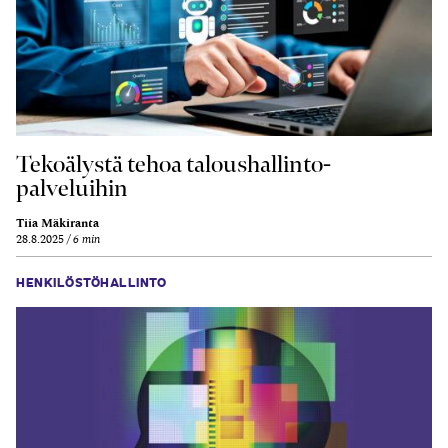
Teko­älystä tehoa talous­hallinto­
palveluihin
Tiia Mäkiranta
28.8.2025
6 min
HENKILÖSTÖHALLINTO