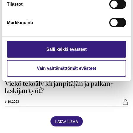
Tilastot
Kuinka sujuu teko­älyltä kirjan­pito?
Jarmo Annala, Janne Fredman
Markkinointi
10.10.2024
7 min
TEKNOLOGIA JA PROSESSIT
Gene­ratiivinen tekoäly ja talous­hallinto
Salli kaikki evästeet
7.5.2024
10 min
Vain välttämättömät evästeet
PÄÄKIRJOITUS
Viekö teko­äly kirjan­pitäjän ja palkan­
laskijan työt?
6.10.2023
Vap
LATAA LISÄÄ