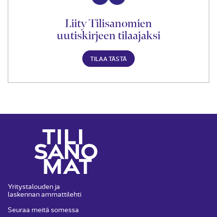
Liity Tilisanomien
uutiskirjeen tilaajaksi
TILAA TÄSTÄ
Yritystalouden ja
laskennan ammattilehti
Seuraa meitä somessa