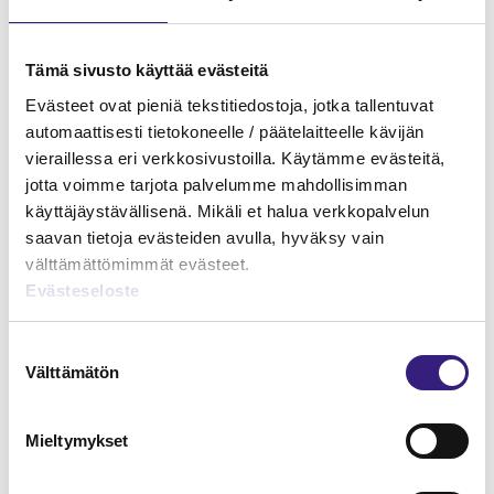
Vakuutussopimukset kirjoihin ja kansiin
Tämä sivusto käyttää evästeitä
tekoälyn avulla
Evästeet ovat pieniä tekstitiedostoja, jotka tallentuvat
automaattisesti tietokoneelle / päätelaitteelle kävijän
Janne Fredman
vieraillessa eri verkkosivustoilla. Käytämme evästeitä,
28.11.2024
7 min
jotta voimme tarjota palvelumme mahdollisimman
TEKNOLOGIA JA PROSESSIT
käyttäjäystävällisenä. Mikäli et halua verkkopalvelun
saavan tietoja evästeiden avulla, hyväksy vain
välttämättömimmät evästeet.
Evästeseloste
Suostumuksen
Välttämätön
valinta
Mieltymykset