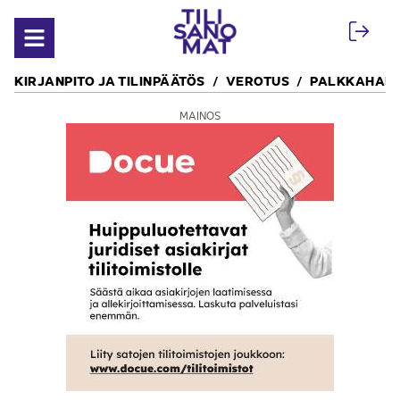
Siirry sisältöön
Avaa valikko
KIRJANPITO JA TILINPÄÄTÖS
VEROTUS
PALKKAHALL
MAINOS