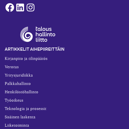
Facebook
LinkedIn
Instagram
ARTIKKELIT AIHEPIIREITTÄIN
Kirjanpito ja tilinpäätös
Verotus
Yritysjuridiikka
Palkkahallinto
Henkilöstöhallinto
Työoikeus
Teknologia ja prosessit
Sisäinen laskenta
Liiketoiminta