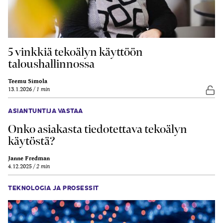
5 vinkkiä tekoälyn käyttöön
taloushallinnossa
Teemu Simola
13.1.2026
1 min
Vap
ASIANTUNTIJA VASTAA
Onko asiakasta tiedotettava tekoälyn
käytöstä?
Janne Fredman
4.12.2025
2 min
TEKNOLOGIA JA PROSESSIT