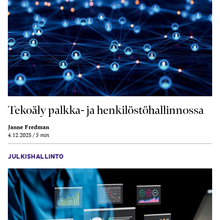
Tekoäly palkka- ja henkilöstöhallinnossa
Janne Fredman
4.12.2025
5 min
JULKISHALLINTO