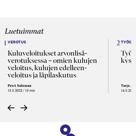
Luetuimmat
VEROTUS
TYÖOI
Kulu­veloitukset arvon­lisä­
Työa
verotuksessa – omien kulujen
kysy
veloitus, kulujen edelleen­
veloitus ja läpi­laskutus
Petri Salomaa
Tarja An
15.5.2023
10 min
14.5.2021