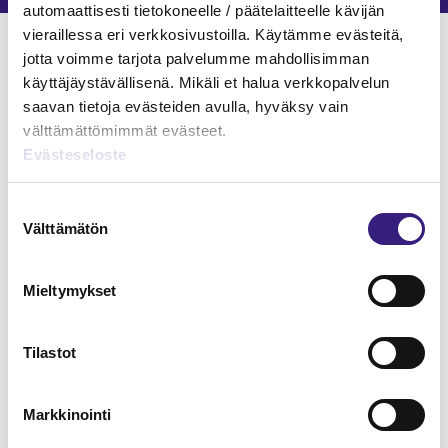
automaattisesti tietokoneelle / päätelaitteelle kävijän
Verkkokoulutukset
vieraillessa eri verkkosivustoilla. Käytämme evästeitä,
jotta voimme tarjota palvelumme mahdollisimman
käyttäjäystävällisenä. Mikäli et halua verkkopalvelun
ESIHENKILÖTYÖ
saavan tietoja evästeiden avulla, hyväksy vain
välttämättömimmät evästeet.
Evästeseloste
Suostumuksen
Välttämätön
valinta
Mieltymykset
Tilastot
Markkinointi