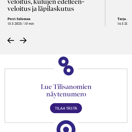
veloitus, kulujen edelleen­
veloitus ja läpi­laskutus
Petri Salomaa
Tarja An
15.5.2023
10 min
14.5.2021
Lue Tilisanomien
näytenumero
TILAA TÄSTÄ