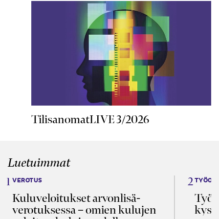
TilisanomatLIVE 3/2026
Luetuimmat
VEROTUS
TYÖOI
Kulu­veloitukset arvon­lisä­
Työa
verotuksessa – omien kulujen
kysy