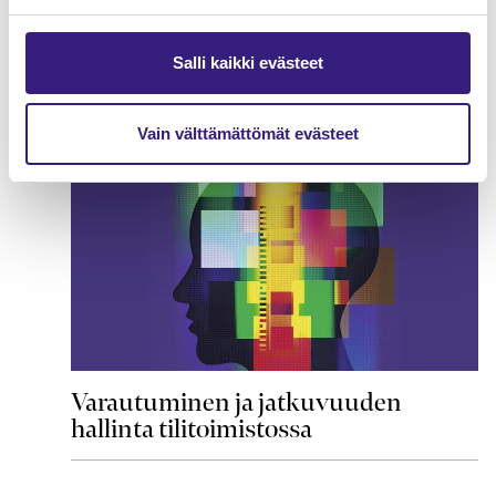
Etätyön johtaminen
Salli kaikki evästeet
HUOLTOVARMUUS JA VARAUTUMINEN
Vain välttämättömät evästeet
Varautuminen ja jatkuvuuden
hallinta tilitoimistossa