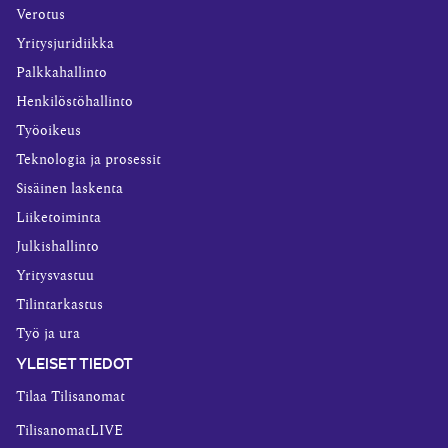
Verotus
Yritysjuridiikka
Palkkahallinto
Henkilöstöhallinto
Työoikeus
Teknologia ja prosessit
Sisäinen laskenta
Liiketoiminta
Julkishallinto
Yritysvastuu
Tilintarkastus
Työ ja ura
YLEISET TIEDOT
Tilaa Tilisanomat
TilisanomatLIVE