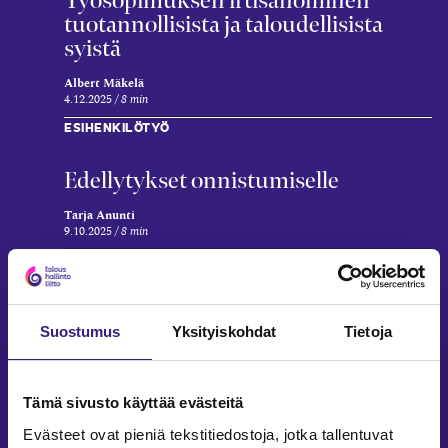
tuotannollisista ja taloudellisista
syistä
Albert Mäkelä
4.12.2025
8 min
ESIHENKILÖTYÖ
Edellytykset onnistumiselle
Tarja Anunti
9.10.2025
8 min
HENKILÖSTÖJOHTAMINEN
Työn­antajan ohjeistusten ja ajan
kulumisen merkitys irtisanomis­
Suostumus
Yksityiskohdat
Tietoja
tilanteessa (TT 2024:33)
Johannes Lamminen
Tämä sivusto käyttää evästeitä
15.5.2025
9 min
Evästeet ovat pieniä tekstitiedostoja, jotka tallentuvat