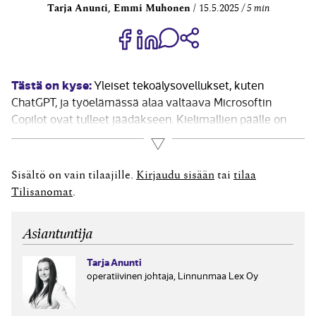
Tarja Anunti, Emmi Muhonen
15.5.2025
5 min
Jaa Share on Facebook
Jaa Share on LinkedIn
Jaa WhatsApp-viestinä
Kopioi linkki
Tästä on kyse:
Yleiset tekoälysovellukset, kuten
ChatGPT, ja työelämässä alaa valtaava Microsoftin
Copilot ovat tulleet jäädäkseen. Kielimallien päälle on
voitu rakentaa myös erilaisia chat-botteja, jotka
Lue lisää
vastaavat kysymyksiin siitä, kuinka paljon lomapäiviä
työntekijöillä on käytettävissään tai mitä
Sisältö on vain tilaajille.
Kirjaudu sisään
tai
tilaa
työehtosopimuksessa sanotaan sairausajan
Tilisanomat
.
palkanmaksusta. Edistyneimmät ovat integroineet...
Asiantuntija
Tarja Anunti
operatiivinen johtaja, Linnunmaa Lex Oy