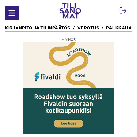
Siirry sisältöön
Avaa valikko
KIRJANPITO JA TILINPÄÄTÖS
VEROTUS
PALKKAHALL
MAINOS