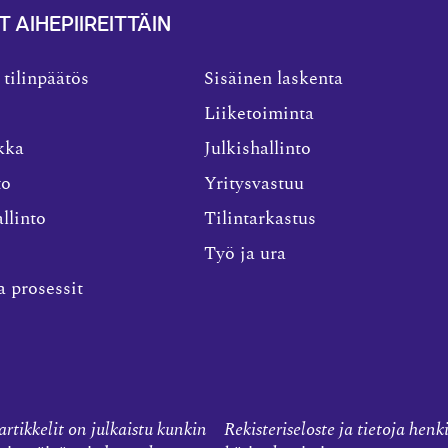
T AIHEPIIREITTÄIN
 tilinpäätös
Sisäinen laskenta
Liiketoiminta
kka
Julkishallinto
to
Yritysvastuu
llinto
Tilintarkastus
Työ ja ura
a prosessit
rtikkelit on julkaistu kunkin
Rekisteriseloste ja tietoja henk