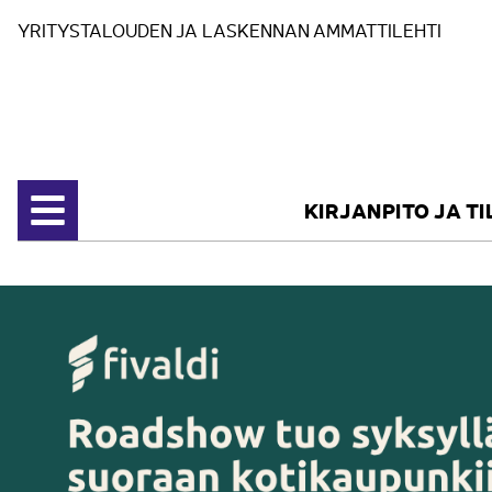
Siirry sisältöön
YRITYSTALOUDEN JA LASKENNAN AMMATTILEHTI
KIRJANPITO JA T
Avaa valikko