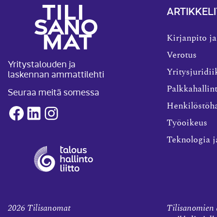
ARTIKKELI
Kirjanpito ja
Verotus
Yritystalouden ja
laskennan ammattilehti
Yritysjuridii
Palkkahallin
Seuraa meitä somessa
Henkilöstöha
Facebook
LinkedIn
Instagram
Työoikeus
Teknologia j
2026
Tilisanomat
Tilisanomien a