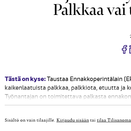
Palkkaa vai
J
Tästä on kyse:
Taustaa Ennakkoperintälain (EP
kaikenlaatuista palkkaa, palkkiota, etuutta ja k
Työnantajan on toimitettava palkasta ennakon
sosiaaliturvamaksu. Työkorvauksena pidetään E
palveluksesta...
Sisältö on vain tilaajille.
Kirjaudu sisään
tai
tilaa Tilisanoma