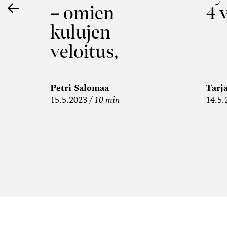
– omien
4 
kulujen
veloitus,
kulujen
edelleen­
Petri Salomaa
Tarj
15.5.2023
10 min
14.5.
veloitus ja
läpi­laskutus