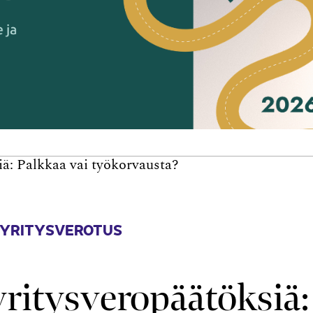
ä: Palkkaa vai työkorvausta?
 YRITYSVEROTUS
ritysveropäätöksiä: