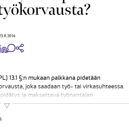
 työkorvausta?
23.8.2016
aa Share on Facebook
Jaa Share on LinkedIn
Jaa WhatsApp-viestinä
Kopioi linkki
L) 13.1 §:n mukaan palkkana pidetään
orvaus­ta, joka saadaan työ- tai virkasuhteessa.
pidätys ja maksettava työnantajan
PL 25.1 §:n 1 kohdan mukaan työstä, tehtävästä
Lue lisää
t
.