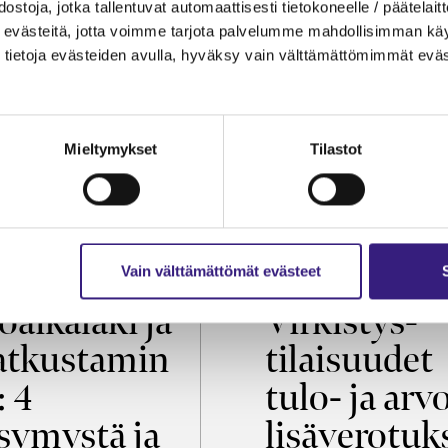
ostoja, jotka tallentuvat automaattisesti tietokoneelle / päätelaitt
evästeitä, jotta voimme tarjota palvelumme mahdollisimman käytt
tietoja evästeiden avulla, hyväksy vain välttämättömimmät eväs
Mieltymykset
Tilastot
OIKEUS
VEROTUS
Vain välttämättömät evästeet
öaikalaki ja
Virkistys­
tkustamin
tilaisuudet
: 4
tulo- ja arv
symystä ja
lisäverotuk