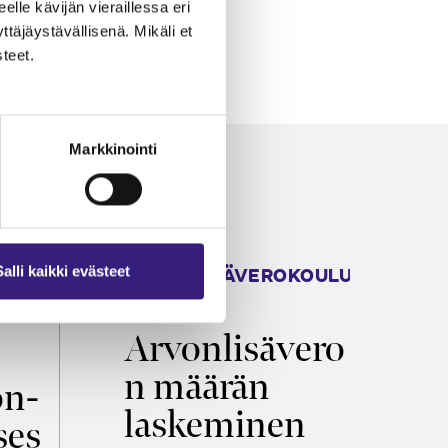
eelle kävijän vieraillessa eri
äjäystävällisenä. Mikäli et
teet.
Markkinointi
ARVONLISÄVEROKOULU
K
Salli kaikki evästeet
2026
T
Arvonlisävero
V
n määrän
p
on­
laskeminen
ses