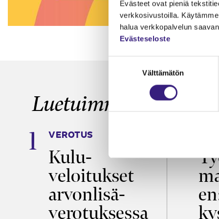
Evästeet ovat pieniä tekstitied
verkkosivustoilla. Käytämme 
halua verkkopalvelun saavan 
Evästeseloste
Suostumuksen
Välttämätön
valinta
Luetuimmat
VEROTUS
TYÖ
a
Kulu­
Ty
veloitukset
ma
ö
arvon­lisä­
en
verotuksessa
ky