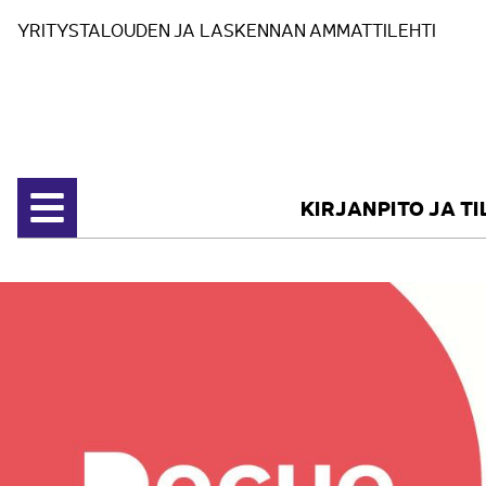
Siirry sisältöön
YRITYSTALOUDEN JA LASKENNAN AMMATTILEHTI
KIRJANPITO JA T
Avaa valikko