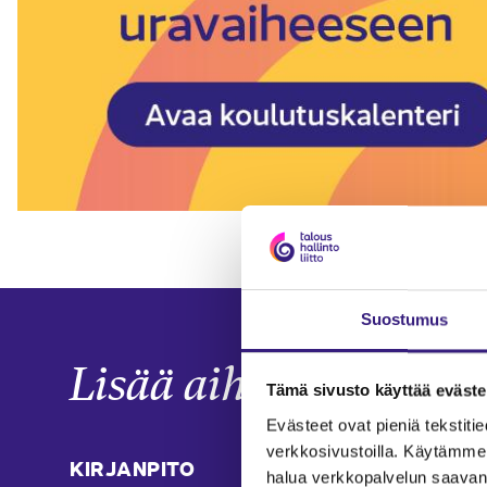
Suostumus
Lisää aiheesta
Tämä sivusto käyttää eväste
Evästeet ovat pieniä tekstitied
verkkosivustoilla. Käytämme 
KIRJANPITO
KIRJ
halua verkkopalvelun saavan 