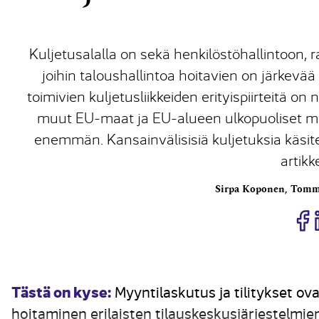
Kuljetusalalla on sekä henkilöstöhallintoon, rah
joihin taloushallintoa hoitavien on järkevä
toimivien kuljetusliikkeiden erityispiirteitä on 
muut EU-maat ja EU-alueen ulkopuoliset maa
enemmän. Kansainvälisisiä kuljetuksia käsite
artikk
Sirpa Koponen, Tomm
J
Tästä on kyse:
Myyntilaskutus ja tilitykset ovat
hoitaminen erilaisten tilauskeskusjärjestelmie