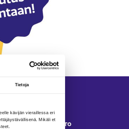
Tietoja
eelle kävijän vieraillessa eri
äjäystävällisenä. Mikäli et
KIRJANPITO
teet.