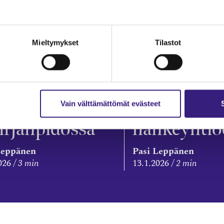
A 150/2025:
KILA 149/2
adun
Kunnan
Mieltymykset
Tilastot
kuutuskorvauk
sijoitusten
 käsittely
kirjaamine
nnan ja
investoinn
invointialuee
toteuttavaa
Vain välttämättömät evästeet
irjanpidossa
hankeyhti
Leppänen
Pasi Leppänen
026
3 min
13.1.2026
2 min