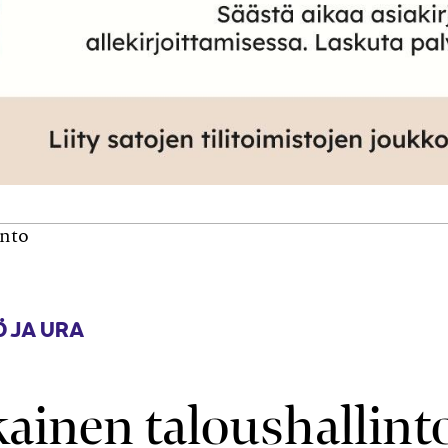
into
 JA URA
ainen taloushallint