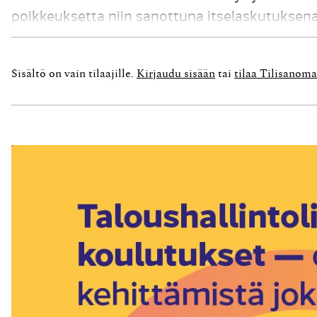
poikkeuksetta niin sanottuna itselaskutuksena e
tilittää niiden mukaan maksut kuljetusliikkeelle.
Sisältö on vain tilaajille.
Kirjaudu sisään
tai
tilaa Tilisanoma