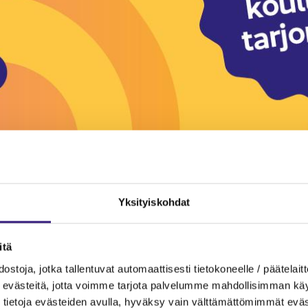
Yksityiskohdat
itä
ostoja, jotka tallentuvat automaattisesti tietokoneelle / päätelaitt
evästeitä, jotta voimme tarjota palvelumme mahdollisimman käytt
ANPITO
INVESTOINNIT
tietoja evästeiden avulla, hyväksy vain välttämättömimmät eväs