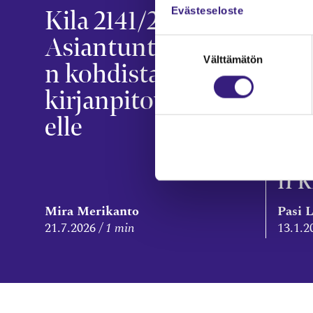
Kila 2141/2026:
KIL
Evästeseloste
Asiantuntijakuluje
Sa
Suostumuksen
Välttämätön
valinta
n kohdistamisesta
va
kirjanpitovelvollis
sen
elle
ku
hyv
n k
Mira Merikanto
Pasi 
21.7.2026
1 min
13.1.2