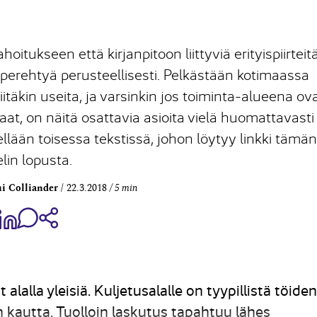
oitukseen että kirjanpitoon liittyviä erityispiirteitä
ä perehtyä perusteellisesti. Pelkästään kotimaassa
niitäkin useita, ja varsinkin jos toiminta-alueena ov
t, on näitä osattavia asioita vielä huomattavasti
llään toisessa tekstissä, johon löytyy linkki tämän
elin lopusta.
i Colliander
22.3.2018
5 min
aa Share on Facebook
Jaa Share on LinkedIn
Jaa WhatsApp-viestinä
Kopioi linkki
 alalla yleisiä. Kuljetusalalle on tyypillistä töiden
n kautta. Tuolloin laskutus tapahtuu lähes