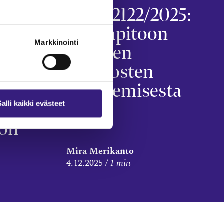
025:
KILA 2122/2025:
Kirjanpitoon
Markkinointi
tehtyjen
n
muutosten
in
oikaisemisesta
n
Salli kaikki evästeet
öön
Mira Merikanto
4.12.2025
1 min