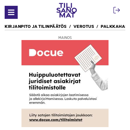
Siirry sisältöön
Avaa valikko
KIRJANPITO JA TILINPÄÄTÖS
VEROTUS
PALKKAHALL
MAINOS