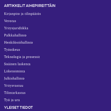
ARTIKKELIT AIHEPIIREITTÄIN
Kirjanpito ja tilinpäätös
Verotus
Yritysjuridiikka
Palkkahallinto
Henkilöstöhallinto
Työoikeus
Teknologia ja prosessit
Sisäinen laskenta
Liiketoiminta
Julkishallinto
Yritysvastuu
Tilintarkastus
Työ ja ura
YLEISET TIEDOT