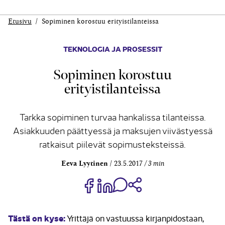
Etusivu
Sopiminen korostuu erityistilanteissa
TEKNOLOGIA JA PROSESSIT
Sopiminen korostuu
erityistilanteissa
Tarkka sopiminen turvaa hankalissa tilanteissa.
Asiakkuuden päättyessä ja maksujen viivästyessä
ratkaisut piilevät sopimusteksteissä.
Eeva Lyytinen
23.5.2017
3 min
Jaa Share on Facebook
Jaa Share on LinkedIn
Jaa WhatsApp-viestinä
Kopioi linkki
Tästä on kyse:
Yrittäjä on vastuussa kirjan­pidostaan,