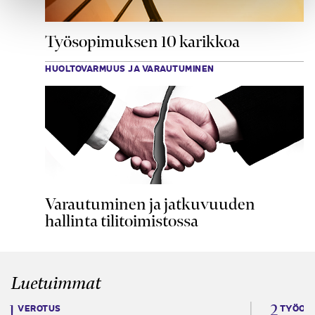
Työsopimuksen 10 karikkoa
HUOLTOVARMUUS JA VARAUTUMINEN
Varautuminen ja jatkuvuuden
hallinta tilitoimistossa
Luetuimmat
VEROTUS
TYÖOI