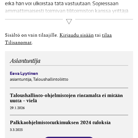
eikä hän voi ulkoistaa tätä vastuutaan. Sopiessaan
ammattimaisesti toimivan tilitoimiston kanssa yrittäjä
saa kuitenkin kumppanin, jolle on mahdollista ulkoistaa
Lue lisää
kirjanpito sekä muut viranomaisvelvoitteet ja joka ohjaa
lakisääteisten velvoitteiden hoitamisessa. Yrittäjä voi
Sisältö on vain tilaajille.
Kirjaudu sisään
tai
tilaa
ostaa palveluna pienempiä osia tai...
Tilisanomat
.
Asiantuntija
Eeva Lyytinen
asiantuntija, Taloushallintoliitto
Taloushallinto-ohjelmistojen rintamalta ei mitään
uutta – vielä
29.1.2026
Palkkaohjelmisto­tutkimuksen 2024 tuloksia
3.3.2025