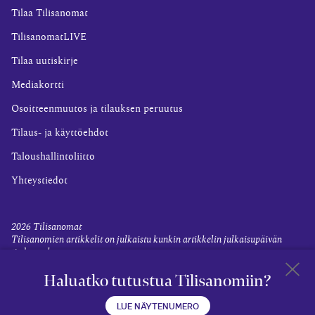
Tilaa Tilisanomat
TilisanomatLIVE
Tilaa uutiskirje
Mediakortti
Osoitteenmuutos ja tilauksen peruutus
Tilaus- ja käyttöehdot
Taloushallintoliitto
Yhteystiedot
2026
Tilisanomat
Tilisanomien artikkelit on julkaistu kunkin artikkelin julkaisupäivän
tiedon valossa.
Rekisteriseloste ja tietoja henkilötietojen käsittelytoimista
Haluatko tutustua Tilisanomiin?
Evästevalinnat
Takaisin 
LUE NÄYTENUMERO