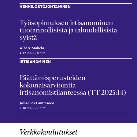
HENKILÖSTÖJOHTAMINEN
Työsopimuksen irtisanominen
tuotannollisista ja taloudellisista
syistä
Albert Mäkelä
4.12.2025
8 min
IRTISANOMINEN
Päättämisperusteiden
kokonaisarviointia
irtisanomistilanteessa (TT 2025:14)
Johannes Lamminen
9.10.2025
7 min
Verkkokoulutukset