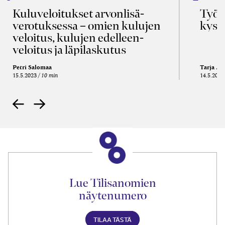
Kulu­veloitukset arvon­lisä­
Työa
verotuksessa – omien kulujen
kysy
veloitus, kulujen edelleen­
veloitus ja läpi­laskutus
Petri Salomaa
Tarja An
15.5.2023
10 min
14.5.2021
Lue Tilisanomien
näytenumero
TILAA TÄSTÄ