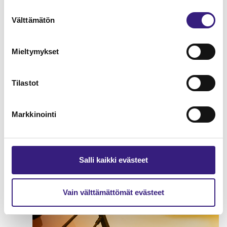
Työsuhteen päättymiseen liittyvät
suoritukset ja edut
Suostumuksen
Välttämätön
ennakkoperinnässä
valinta
LOMAUTUS
Mieltymykset
Tilastot
Markkinointi
Salli kaikki evästeet
Vain välttämättömät evästeet