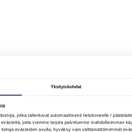
Yksityiskohdat
itä
MAINOS
ostoja, jotka tallentuvat automaattisesti tietokoneelle / päätelaitt
evästeitä, jotta voimme tarjota palvelumme mahdollisimman käytt
tietoja evästeiden avulla, hyväksy vain välttämättömimmät eväs