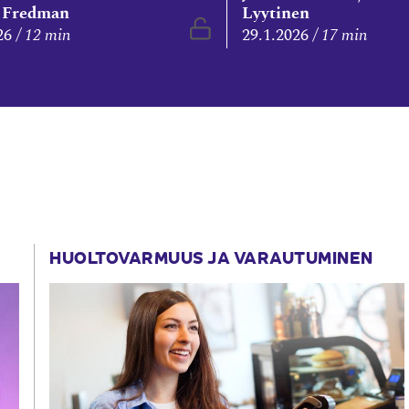
 Fredman
Lyytinen
uettavissa
Vapaasti luettavissa
26
12 min
29.1.2026
17 min
HUOLTOVARMUUS JA VARAUTUMINEN