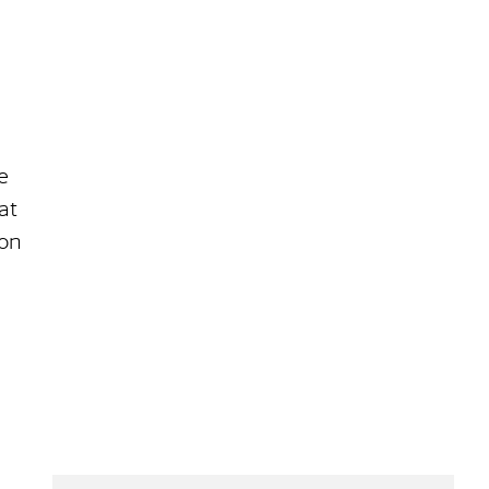
e
at
non