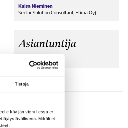
Kaisa Nieminen
Senior Solution Consultant, Efima Oyj
Asiantuntija
Noora Palenius
Tietoja
eelle kävijän vieraillessa eri
äjäystävällisenä. Mikäli et
teet.