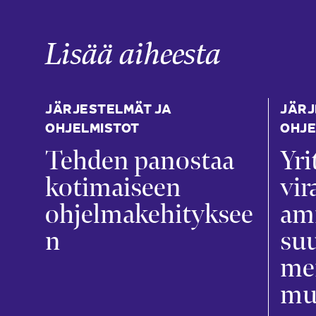
Lisää aiheesta
JÄRJESTELMÄT JA
JÄRJ
OHJELMISTOT
OHJE
Tehden panostaa
Yri
kotimaiseen
vir
ohjelmakehityksee
am
n
suu
mer
mu