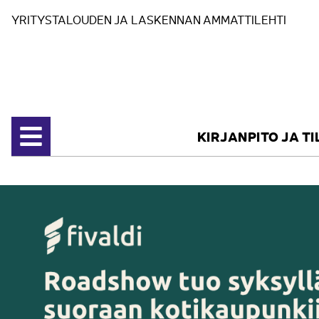
Siirry sisältöön
YRITYSTALOUDEN JA LASKENNAN AMMATTILEHTI
KIRJANPITO JA T
Avaa valikko