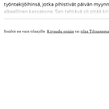
työntekijöihinsä, jotka pihistivät päivän myy
alkeellinen kassakone. Sen tehtävä oli pitää k
vaikeammaksi. Pari vuosisataa keksinnön jälke
Sisältö on vain tilaajille.
Kirjaudu sisään
tai
tilaa Tilisanoma