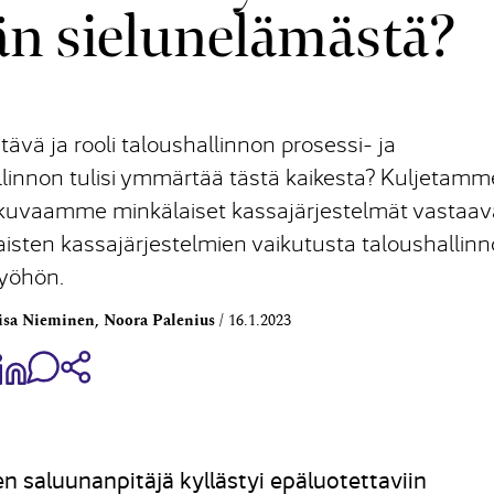
än sielun­elämästä?
ävä ja rooli taloushallinnon prosessi- ja
llinnon tulisi ymmärtää tästä kaikesta? Kuljetamm
n, kuvaamme minkälaiset kassajärjestelmät vastaav
isten kassajärjestelmien vaikutusta taloushallin
yöhön.
aisa Nieminen, Noora Palenius
16.1.2023
aa Share on Facebook
Jaa Share on LinkedIn
Jaa WhatsApp-viestinä
Kopioi linkki
n saluunanpitäjä kyllästyi epäluotettaviin