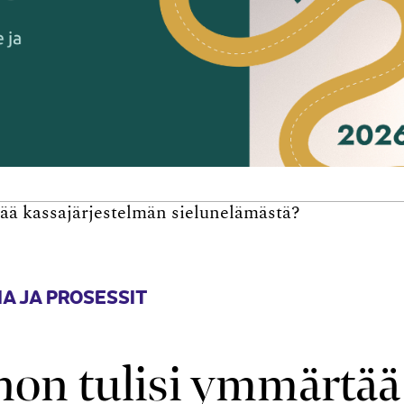
ää kassa­järjestelmän sielun­elämästä?
A JA PROSESSIT
nnon tulisi ymmärtää