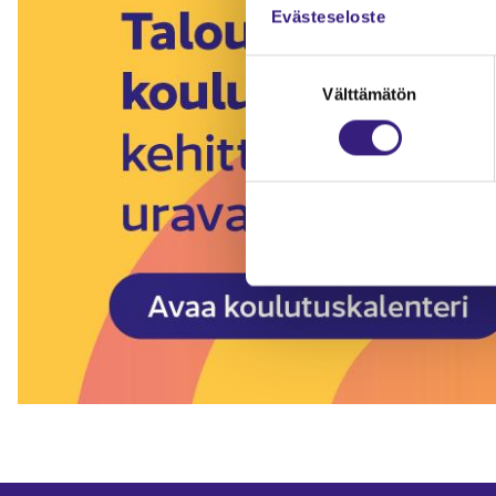
Evästeseloste
Suostumuksen
Välttämätön
valinta