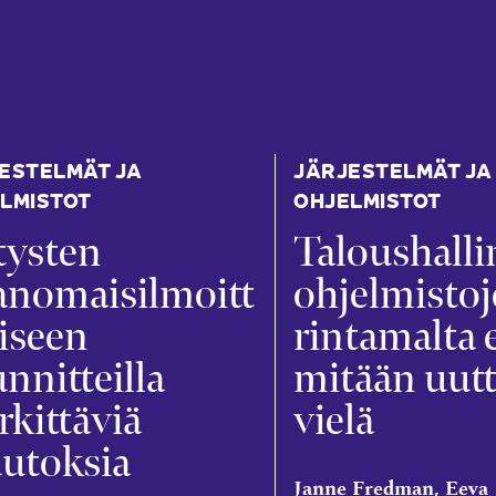
ESTELMÄT JA
JÄRJESTELMÄT JA
LMISTOT
OHJELMISTOT
tysten
Taloushalli
anomaisilmoitt
ohjelmisto
iseen
rintamalta 
nnitteilla
mitään uutt
kittäviä
vielä
utoksia
Janne Fredman, Eeva