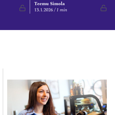
Teemu Simola
Vapaasti luettavissa
Vapa
13.1.2026
1 min