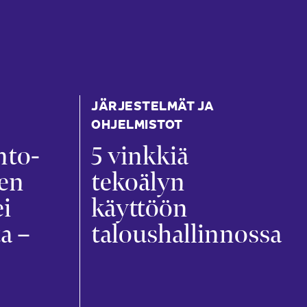
JÄRJESTELMÄT JA
OHJELMISTOT
nto-
5 vinkkiä
jen
tekoälyn
ei
käyttöön
a –
taloushallinnossa