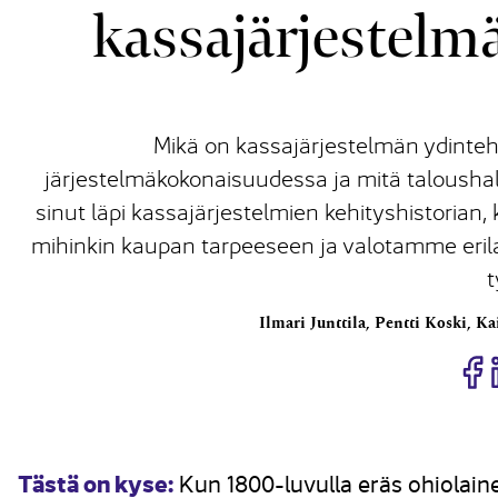
kassa­järjestelm
Mikä on kassajärjestelmän ydinteht
järjestelmäkokonaisuudessa ja mitä talousha
sinut läpi kassajärjestelmien kehityshistoria
mihinkin kaupan tarpeeseen ja valotamme erila
t
Ilmari Junttila, Pentti Koski, K
J
Tästä on kyse:
Kun 1800-luvulla eräs ohiolaine