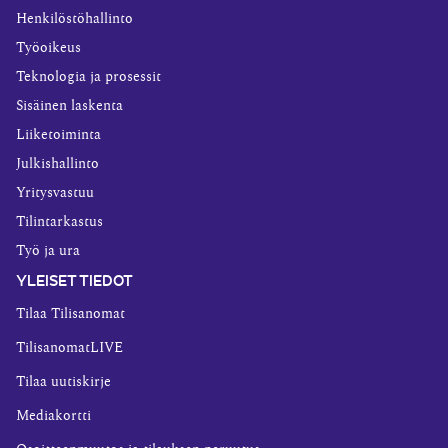
Henkilöstöhallinto
Työoikeus
Teknologia ja prosessit
Sisäinen laskenta
Liiketoiminta
Julkishallinto
Yritysvastuu
Tilintarkastus
Työ ja ura
YLEISET TIEDOT
Tilaa Tilisanomat
TilisanomatLIVE
Tilaa uutiskirje
Mediakortti