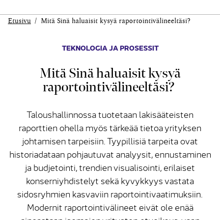
Etusivu
Mitä Sinä haluaisit kysyä raportointi­välineeltäsi?
TEKNOLOGIA JA PROSESSIT
Mitä Sinä haluaisit kysyä
raportointi­välineeltäsi?
Taloushallinnossa tuotetaan lakisääteisten
raporttien ohella myös tärkeää tietoa yrityksen
johtamisen tarpeisiin. Tyypillisiä tarpeita ovat
historiadataan pohjautuvat analyysit, ennustaminen
ja budjetointi, trendien visualisointi, erilaiset
konserniyhdistelyt sekä kyvykkyys vastata
sidosryhmien kasvaviin raportointivaatimuksiin.
Modernit raportointivälineet eivät ole enää