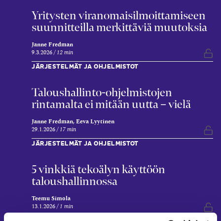
Yritysten viranomaisilmoittamiseen
suunnitteilla merkittäviä muutoksia
Janne Fredman
9.3.2026
12 min
Vap
JÄRJESTELMÄT JA OHJELMISTOT
Taloushallinto-ohjelmistojen
rintamalta ei mitään uutta – vielä
Janne Fredman, Eeva Lyytinen
29.1.2026
17 min
Vap
JÄRJESTELMÄT JA OHJELMISTOT
5 vinkkiä tekoälyn käyttöön
taloushallinnossa
Teemu Simola
13.1.2026
1 min
Vap