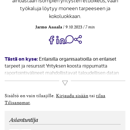
ainoastaan isompien yritysten etuoikeus, vaan
työkaluja löytyy moneen tarpeeseen ja
kokoluokkaan.
Jarmo Annala
9.10.2023
7 min
Jaa Share on Facebook
Jaa Share on LinkedIn
Jaa WhatsApp-viestinä
Kopioi linkki
Tästä on kyse:
Erilaisilla organisaatioilla on erilaiset
tarpeet ja resurssit Yrityksen koosta riippumatta
raportointivälineet mahdollistavat taloudellisen datan
visualisoinnin interaktiivisilla ja helposti ymmärrettävillä
Lue lisää
grafiikoilla, kuten taulukoilla, mittaristoilla ja
maantieteellisten karttojen avulla. Visuaalisesti selkeät
Sisältö on vain tilaajille.
Kirjaudu sisään
tai
tilaa
raportit auttavat hahmottamaan tärkeitä tietoja
Tilisanomat
.
nopeasti ja tekemään parempia päätöksiä. Mittaristot...
Asiantuntija