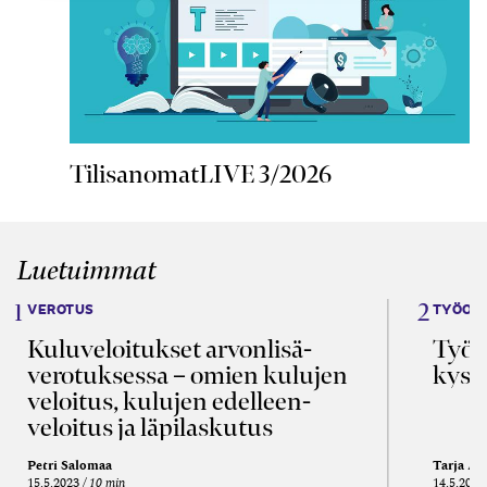
TilisanomatLIVE 3/2026
Luetuimmat
VEROTUS
TYÖOI
Kulu­veloitukset arvon­lisä­
Työa
verotuksessa – omien kulujen
kysy
veloitus, kulujen edelleen­
veloitus ja läpi­laskutus
Petri Salomaa
Tarja An
15.5.2023
10 min
14.5.2021