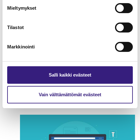
HUOLTOVARMUUS JA VARAUTUMINEN
Mieltymykset
Tilastot
Markkinointi
Salli kaikki evästeet
Varautuminen ja jatkuvuuden
hallinta tilitoimistossa
Vain välttämättömät evästeet