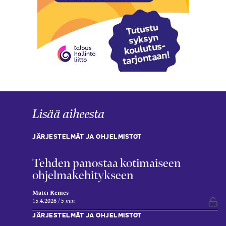
Lisää aiheesta
JÄRJESTELMÄT JA OHJELMISTOT
Tehden panostaa kotimaiseen
ohjelmakehitykseen
Matti Remes
15.4.2026
5 min
Vap
JÄRJESTELMÄT JA OHJELMISTOT