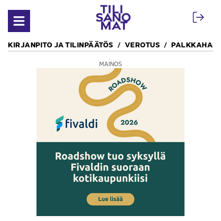
Siirry sisältöön
Avaa valikko
KIRJANPITO JA TILINPÄÄTÖS
VEROTUS
PALKKAHALL
MAINOS