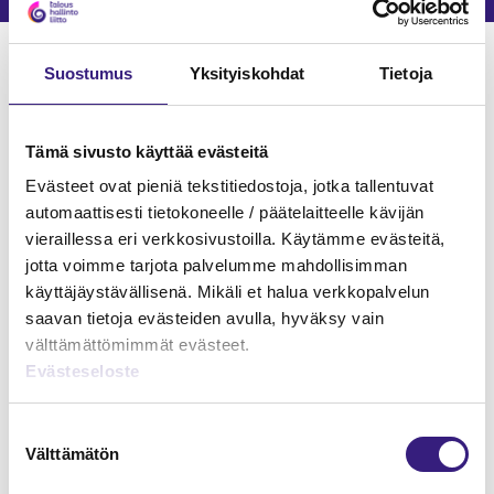
Verkkokoulutukset
Suostumus
Yksityiskohdat
Tietoja
JÄRJESTELMÄT JA OHJELMISTOT
Tämä sivusto käyttää evästeitä
Evästeet ovat pieniä tekstitiedostoja, jotka tallentuvat
automaattisesti tietokoneelle / päätelaitteelle kävijän
vieraillessa eri verkkosivustoilla. Käytämme evästeitä,
jotta voimme tarjota palvelumme mahdollisimman
käyttäjäystävällisenä. Mikäli et halua verkkopalvelun
saavan tietoja evästeiden avulla, hyväksy vain
välttämättömimmät evästeet.
Evästeseloste
Suostumuksen
Talous- ja palkkahallinnon
Välttämätön
valinta
menetelmäsäädökset