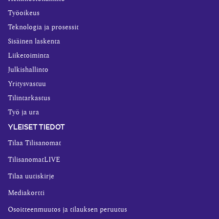
Työoikeus
Teknologia ja prosessit
Sisäinen laskenta
Liiketoiminta
Julkishallinto
Yritysvastuu
Tilintarkastus
Työ ja ura
YLEISET TIEDOT
Tilaa Tilisanomat
TilisanomatLIVE
Tilaa uutiskirje
Mediakortti
Osoitteenmuutos ja tilauksen peruutus