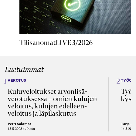
TilisanomatLIVE 3/2026
Luetuimmat
VEROTUS
TYÖOI
Kulu­veloitukset arvon­lisä­
Työa
verotuksessa – omien kulujen
kysy
veloitus, kulujen edelleen­
veloitus ja läpi­laskutus
Petri Salomaa
Tarja An
15.5.2023
10 min
14.5.2021