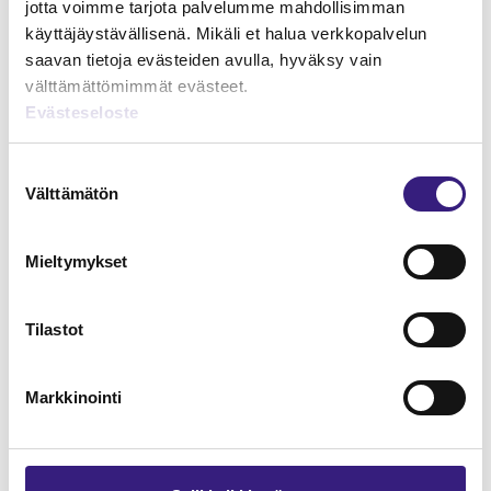
Verkkokoulutukset
jotta voimme tarjota palvelumme mahdollisimman
käyttäjäystävällisenä. Mikäli et halua verkkopalvelun
JÄRJESTELMÄT JA OHJELMISTOT
saavan tietoja evästeiden avulla, hyväksy vain
välttämättömimmät evästeet.
Evästeseloste
Suostumuksen
Välttämätön
valinta
Mieltymykset
Tilastot
Talous- ja palkkahallinnon
Markkinointi
menetelmäsäädökset
HUOLTOVARMUUS JA VARAUTUMINEN