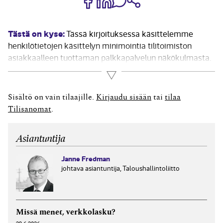
Tästä on kyse:
Tässä kirjoituksessa käsittelemme
henkilötietojen käsittelyn minimointia tilitoimiston
asiakkaalleen tuottaman palkkapalvelun näkökulmasta.
Tässä esitettyjä periaatteita voidaan kuitenkin soveltaa
Lue lisää
muissakin tilitoimiston tuottamissa palveluissa, joissa
henkilötietoja käsitellään. Aiheen kannalta keskeiset
Sisältö on vain tilaajille.
Kirjaudu sisään
tai
tilaa
säädökset ovat tietosuoja-asetus ja kirjanpitolaki. Aihe
Tilisanomat
.
kannattaa huomioida myös asiakkaan ja tilitoimiston
välisessä...
Asiantuntija
Janne Fredman
johtava asiantuntija, Taloushallintoliitto
Missä menet, verkkolasku?