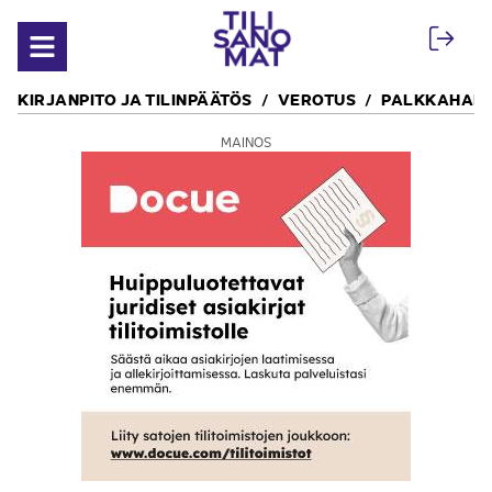
Siirry sisältöön
Avaa valikko
KIRJANPITO JA TILINPÄÄTÖS
VEROTUS
PALKKAHALL
MAINOS