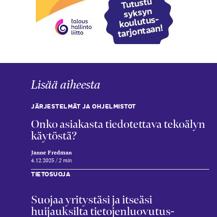
Lisää aiheesta
JÄRJESTELMÄT JA OHJELMISTOT
Onko asiakasta tiedotettava tekoälyn
käytöstä?
Janne Fredman
4.12.2025
2 min
TIETOSUOJA
Suojaa yritystäsi ja itseäsi
huijauksilta tietojen­luovutus­