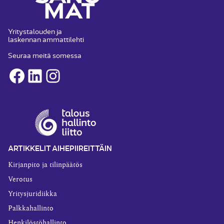
Yritystalouden ja
laskennan ammattilehti
Seuraa meitä somessa
Facebook
LinkedIn
Instagram
ARTIKKELIT AIHEPIIREITTÄIN
Kirjanpito ja tilinpäätös
Verotus
Yritysjuridiikka
Palkkahallinto
Henkilöstöhallinto