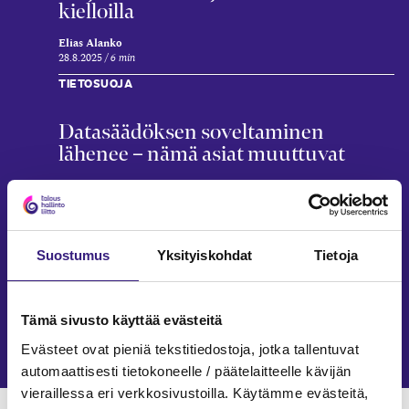
kielloilla
Elias Alanko
28.8.2025
6 min
TIETOSUOJA
Datasäädöksen soveltaminen
lähenee – nämä asiat muuttuvat
Arttu Ruukki
5.5.2025
11 min
TIETOSUOJA
Suostumus
Yksityiskohdat
Tietoja
Henkilö­tietojen käsittelyn
minimointi
Tämä sivusto käyttää evästeitä
Janne Fredman, Eija Männistö
6.3.2025
8 min
Evästeet ovat pieniä tekstitiedostoja, jotka tallentuvat
automaattisesti tietokoneelle / päätelaitteelle kävijän
vieraillessa eri verkkosivustoilla. Käytämme evästeitä,