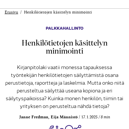
Etusivu
Henkilötietojen käsittelyn minimointi
PALKKAHALLINTO
Henkilötietojen käsittelyn
minimointi
Kirjanpitolaki vaatii monessa tapauksessa
työntekijän henkilötietojen säilyttämistä osana
perustietoja, raportteja ja laskelmia. Mutta onko niitä
perusteltua säilyttää useana kopiona ja eri
säilytyspaikoissa? Kuinka monen henkilön, tiimin tai
yrityksen on perusteltua nähdä tietoja?
Janne Fredman, Eija Männistö
17.1.2025
8 min
Jaa Share on Facebook
Jaa Share on LinkedIn
Jaa WhatsApp-viestinä
Kopioi linkki