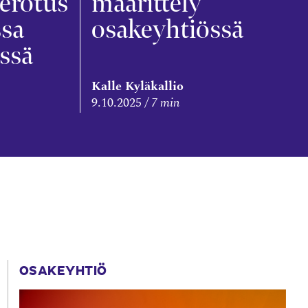
erotus
määrittely
ssa
osakeyhtiössä
ssä
Kalle Kyläkallio
9.10.2025
7 min
OSAKEYHTIÖ