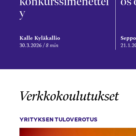
konkurssimenettel
ös 
y
Kalle Kyläkallio
Seppo
30.3.2026
8 min
21.1.2
Verkkokoulutukset
YRITYKSEN TULOVEROTUS