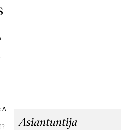
s
ä
.
t A
Asiantuntija
a)?