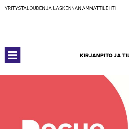
Siirry sisältöön
YRITYSTALOUDEN JA LASKENNAN AMMATTILEHTI
KIRJANPITO JA T
Avaa valikko