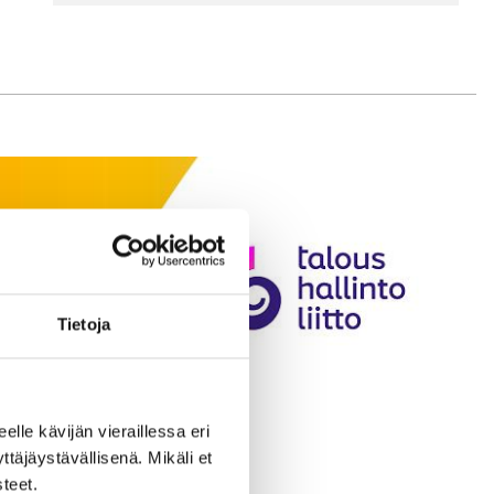
Tietoja
eelle kävijän vieraillessa eri
äjäystävällisenä. Mikäli et
teet.