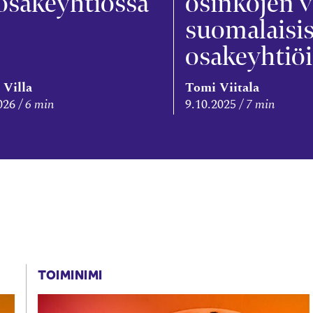
osakeyhtiössä
osinkojen v
suomalaisi
osakeyhtiöi
 Villa
Tomi Viitala
026
6 min
9.10.2025
7 min
TOIMINIMI