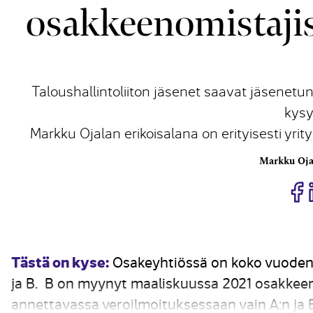
osakkeenomistajis
Taloushallintoliiton jäsenet saavat jäsenetun
kysy
Markku Ojalan erikoisalana on erityisesti yr
Markku Oja
J
Tästä on kyse:
Osakeyhtiössä on koko vuoden 
ja B. B on myynyt maaliskuussa 2021 osakkeens
annettavassa veroilmoituksessaan vain A:n ja B: