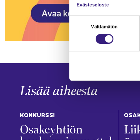
Evästeseloste
Suostumuksen
Välttämätön
valinta
Lisää aiheesta
KONKURSSI
OSA
Osakeyhtiön
Lii