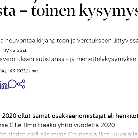
ta – toinen kysymy
a neuvontaa kirjanpitoon ja verotukseen liittyviss
myksissä.
itysverotuksen substanssi- ja menettelykysymykset
la
16.9.2022
1 min
aa Share on Facebook
Jaa Share on LinkedIn
Jaa WhatsApp-viestinä
Kopioi linkki
2020 ollut samat osakkeenomistajat eli henkilö
a C:lle. Ilmoittaako yhtiö vuodelta 2020
n tiedot eikä siis myös C:n tietoja (kts. kuva all