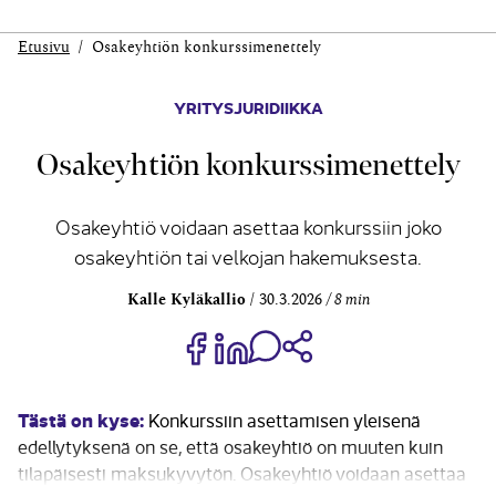
Etusivu
Osakeyhtiön konkurssimenettely
YRITYSJURIDIIKKA
Osakeyhtiön konkurssimenettely
Osakeyhtiö voidaan asettaa konkurssiin joko
osakeyhtiön tai velkojan hakemuksesta.
Kalle Kyläkallio
30.3.2026
8 min
Jaa Share on Facebook
Jaa Share on LinkedIn
Jaa WhatsApp-viestinä
Kopioi linkki
Tästä on kyse:
Konkurssiin asettamisen yleisenä
edellytyksenä on se, että osakeyhtiö on muuten kuin
tilapäisesti maksukyvytön. Osakeyhtiö voidaan asettaa