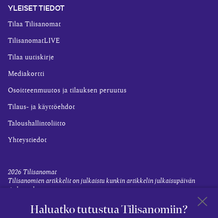
YLEISET TIEDOT
Tilaa Tilisanomat
TilisanomatLIVE
Tilaa uutiskirje
Mediakortti
Osoitteenmuutos ja tilauksen peruutus
Tilaus- ja käyttöehdot
Taloushallintoliitto
Yhteystiedot
2026
Tilisanomat
Tilisanomien artikkelit on julkaistu kunkin artikkelin julkaisupäivän
tiedon valossa.
Rekisteriseloste ja tietoja henkilötietojen käsittelytoimista
Haluatko tutustua Tilisanomiin?
Evästevalinnat