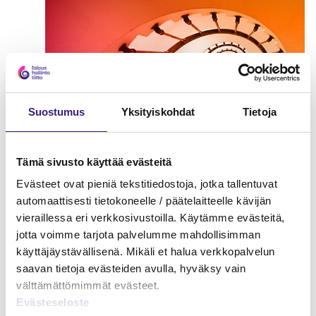
Suostumus
Yksityiskohdat
Tietoja
Tämä sivusto käyttää evästeitä
Evästeet ovat pieniä tekstitiedostoja, jotka tallentuvat
Konkurssipesän taloushallinto
automaattisesti tietokoneelle / päätelaitteelle kävijän
vieraillessa eri verkkosivustoilla. Käytämme evästeitä,
OSAKEYHTIÖ
jotta voimme tarjota palvelumme mahdollisimman
käyttäjäystävällisenä. Mikäli et halua verkkopalvelun
saavan tietoja evästeiden avulla, hyväksy vain
välttämättömimmät evästeet.
Evästeseloste