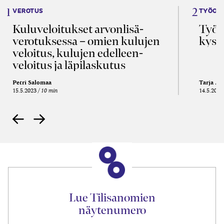
VEROTUS
TYÖOI
Kulu­veloitukset arvon­lisä­
Työa
verotuksessa – omien kulujen
kysy
veloitus, kulujen edelleen­
veloitus ja läpi­laskutus
Petri Salomaa
Tarja An
15.5.2023
10 min
14.5.2021
Lue Tilisanomien
näytenumero