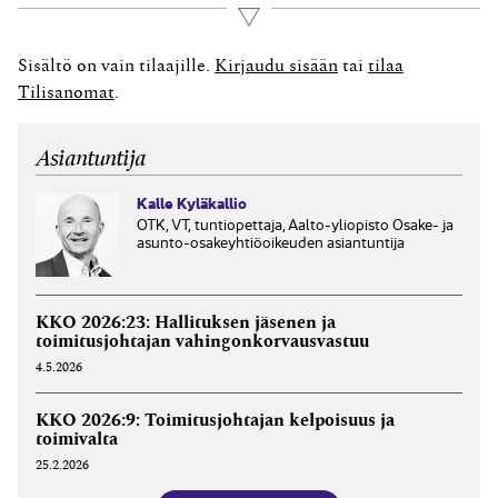
konkurssiin osakeyhtiön omasta tai velkojan kirjallisesta
Lue lisää
hakemuksesta. Konkurssi alkaa, kun yhtiö asetetaan
konkurssiin tuomioistuimen päätöksellä. Artikkelissa
Sisältö on vain tilaajille.
Kirjaudu sisään
tai
tilaa
käydään läpi konkurssimenettelyn vaiheet
Tilisanomat
.
pääpiirteissään alkaen konkurssihakemuksen
tekemisestä lopputilitykseen.
Asiantuntija
Kalle Kyläkallio
OTK, VT, tuntiopettaja, Aalto-yliopisto Osake- ja
asunto-osakeyhtiöoikeuden asiantuntija
KKO 2026:23: Hallituksen jäsenen ja
toimitusjohtajan vahingonkorvausvastuu
4.5.2026
KKO 2026:9: Toimitusjohtajan kelpoisuus ja
toimivalta
25.2.2026