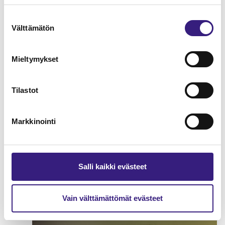
Suostumuksen
Välttämätön
valinta
Mieltymykset
Tilastot
Markkinointi
Osakeyhtiön toiminnan hallittu
alasajo
Salli kaikki evästeet
PALKANLASKENTA
Vain välttämättömät evästeet