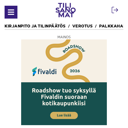
Siirry sisältöön
Avaa valikko
KIRJANPITO JA TILINPÄÄTÖS
VEROTUS
PALKKAHALL
MAINOS