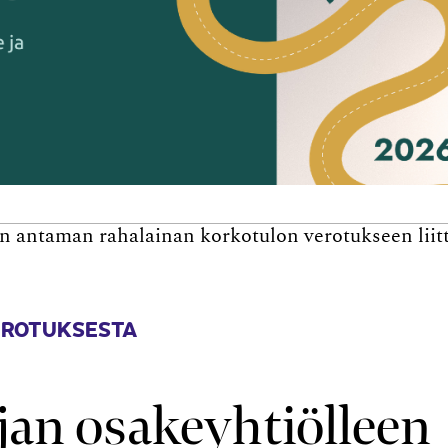
 antaman rahalainan korkotulon verotukseen liit
EROTUKSESTA
an osakeyhtiölleen