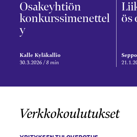
Osakeyhtiön
Lii
konkurssimenettel
ös 
y
Kalle Kyläkallio
Seppo
30.3.2026
8 min
21.1.2
Verkkokoulutukset
YRITYKSEN TULOVEROTUS