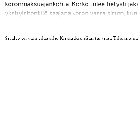
koronmaksuajankohta. Korko tulee tietysti jak
yksityishenkilö saajana veron vasta sitten, kun
yhtiön kuluksi tilikausittain, niin verotuksellises
Sisältö on vain tilaajille.
Kirjaudu sisään
tai
tilaa Tilisanoma