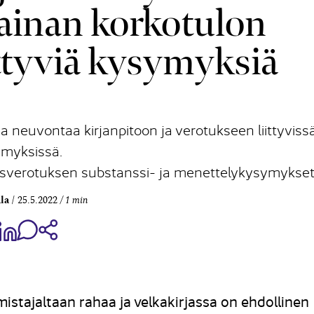
ainan korkotulon
ittyviä kysymyksiä
a neuvontaa kirjanpitoon ja verotukseen liittyviss
myksissä.
itysverotuksen substanssi- ja menettelykysymykset
la
25.5.2022
1 min
aa Share on Facebook
Jaa Share on LinkedIn
Jaa WhatsApp-viestinä
Kopioi linkki
stajaltaan rahaa ja velkakirjassa on ehdollinen