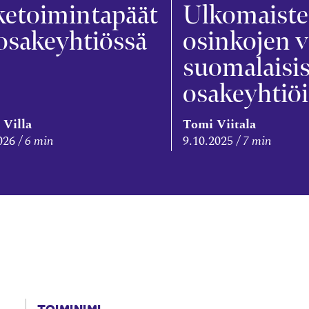
ketoimintapäät
Ulkomaist
osakeyhtiössä
osinkojen v
suomalaisi
osakeyhtiöi
 Villa
Tomi Viitala
026
6 min
9.10.2025
7 min
TOIMINIMI