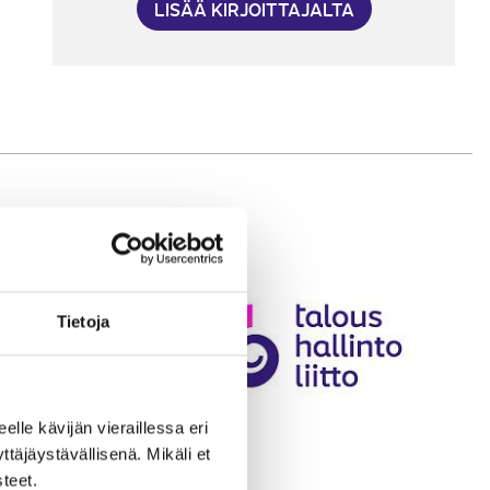
LISÄÄ KIRJOITTAJALTA
Tietoja
eelle kävijän vieraillessa eri
äjäystävällisenä. Mikäli et
teet.