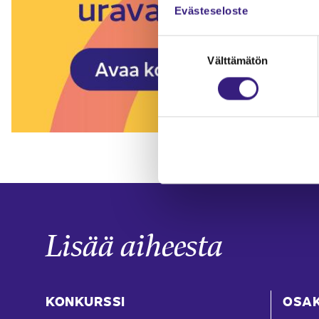
Evästeseloste
Suostumuksen
Välttämätön
valinta
Lisää aiheesta
KONKURSSI
OSA