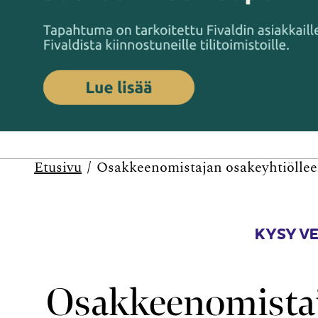
Etusivu
Osakkeenomistajan osakeyhtiölleen
KYSY V
Osakkeenomistaj