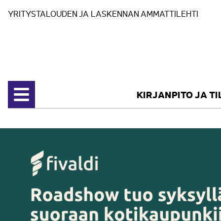
Siirry sisältöön
YRITYSTALOUDEN JA LASKENNAN AMMATTILEHTI
KIRJANPITO JA T
Avaa valikko