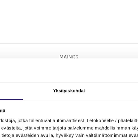
MAINOS
Yksityiskohdat
itä
ostoja, jotka tallentuvat automaattisesti tietokoneelle / päätelaitt
evästeitä, jotta voimme tarjota palvelumme mahdollisimman käytt
tietoja evästeiden avulla, hyväksy vain välttämättömimmät eväs