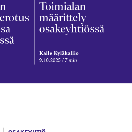
en
Toimialan
erotus
määrittely
ssa
osakeyhtiössä
ssä
Kalle Kyläkallio
9.10.2025
7 min
OSAKEYHTIÖ