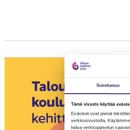
Suostumus
Tämä sivusto käyttää eväste
Evästeet ovat pieniä tekstitied
verkkosivustoilla. Käytämme 
halua verkkopalvelun saavan 