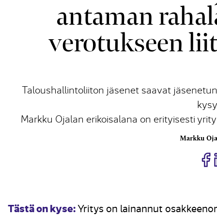
antaman rahal
verotukseen li
Taloushallintoliiton jäsenet saavat jäsenetun
kysy
Markku Ojalan erikoisalana on erityisesti yr
Markku Oja
J
Tästä on kyse:
Yritys on lainannut osakkeenomi