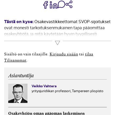
Jaa Share on Facebook
Jaa Share on LinkedIn
Jaa WhatsApp-viestinä
Kopioi linkki
Tästä on kyse:
Osakevastikkeettomat SVOP-sijoitukset
ovat monesti tarkoituksenmukainen tapa pääomittaa
osakeyhtiötä, ja niitä käytetään hyvin tyypillisesti
erityisesti pienten yhtiöiden rahoituksen hankinnan
Lue lisää
mekanismina. Vastikkeettoman SVOP-sijoituksen tekee
yleensä yhtiön osakkeenomistaja, mutta estettä ei ole
Sisältö on vain tilaajille.
Kirjaudu sisään
tai
tilaa
sille, että sijoituksen tekee jokin muukin taho kuin yhtiön
Tilisanomat
.
osakkeenomistaja. Osakevastikkeettomien...
Asiantuntija
Veikko Vahtera
yritysjuridiikan professori, Tampereen yliopisto
Osake­yhtiön oman pää­oman laskeminen