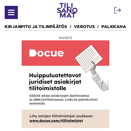
Siirry sisältöön
Avaa valikko
KIRJANPITO JA TILINPÄÄTÖS
VEROTUS
PALKKAHALL
MAINOS