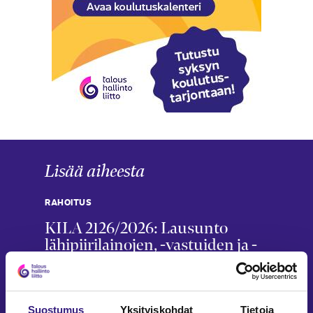
Lisää aiheesta
RAHOITUS
KILA 2126/2026: Lausunto
lähipiirilainojen, -vastuiden ja -
sitoumusten esittämisestä
Mira Merikanto
7.4.2026
3 min
Suostumus
Yksityiskohdat
Tietoja