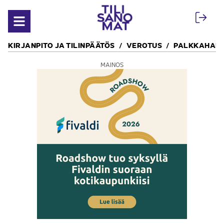
Siirry sisältöön
Avaa valikko
KIRJANPITO JA TILINPÄÄTÖS
VEROTUS
PALKKAHALL
MAINOS