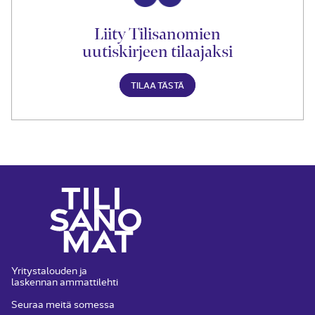
Liity Tilisanomien
uutiskirjeen tilaajaksi
TILAA TÄSTÄ
Yritystalouden ja
laskennan ammattilehti
Seuraa meitä somessa