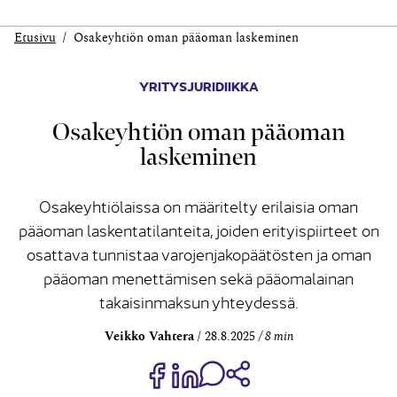
Etusivu
Osake­yhtiön oman pää­oman laskeminen
YRITYSJURIDIIKKA
Osake­yhtiön oman pää­oman
laskeminen
Osakeyhtiölaissa on määritelty erilaisia oman
pääoman laskentatilanteita, joiden erityispiirteet on
osattava tunnistaa varojenjakopäätösten ja oman
pääoman menettämisen sekä pääomalainan
takaisinmaksun yhteydessä.
Veikko Vahtera
28.8.2025
8 min
Jaa Share on Facebook
Jaa Share on LinkedIn
Jaa WhatsApp-viestinä
Kopioi linkki