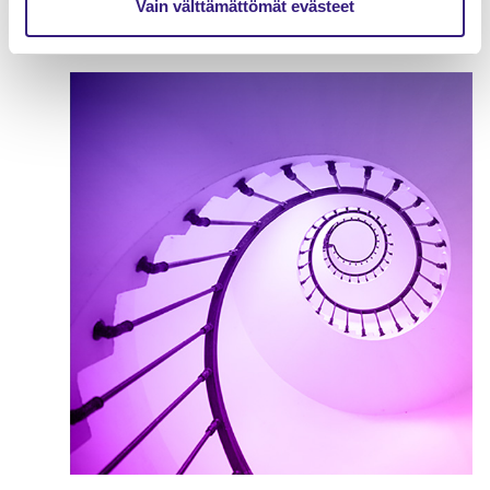
koskevat kirjaukset
Vain välttämättömät evästeet
OSINGOT