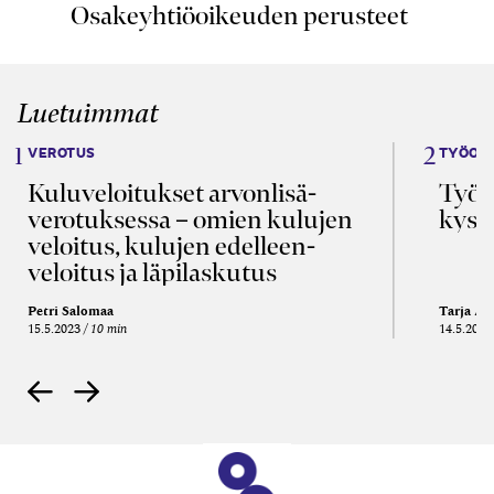
Osakeyhtiöoikeuden perusteet
Luetuimmat
VEROTUS
TYÖOI
Kulu­veloitukset arvon­lisä­
Työa
verotuksessa – omien kulujen
kysy
veloitus, kulujen edelleen­
veloitus ja läpi­laskutus
Petri Salomaa
Tarja An
15.5.2023
10 min
14.5.2021