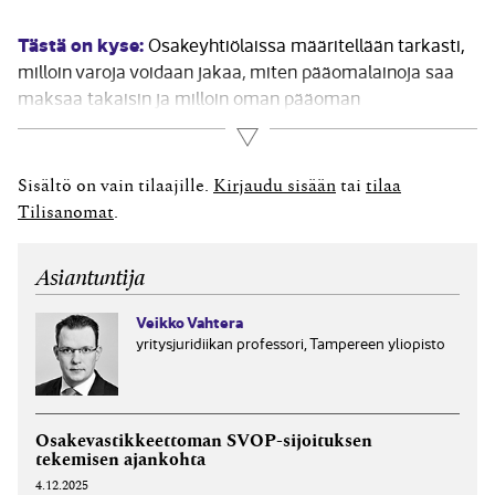
Tästä on kyse:
Osakeyhtiölaissa määritellään tarkasti,
milloin varoja voidaan jakaa, miten pääomalainoja saa
maksaa takaisin ja milloin oman pääoman
menettäminen johtaa ilmoitusvelvollisuuteen.
Lue lisää
Jaettavissa oleva oma pääoma varojenjaon yhteydessä
Kun osakeyhtiössä tehdään mikä tahansa
Sisältö on vain tilaajille.
Kirjaudu sisään
tai
tilaa
varojenjakopäätös, kuten osingonjako, pääomanpalautus
Tilisanomat
.
sijoitetun vapaan oman pääoman rahastosta tai...
Asiantuntija
Veikko Vahtera
yritysjuridiikan professori, Tampereen yliopisto
Osake­vastikkeettoman SVOP-sijoituksen
tekemisen ajankohta
4.12.2025