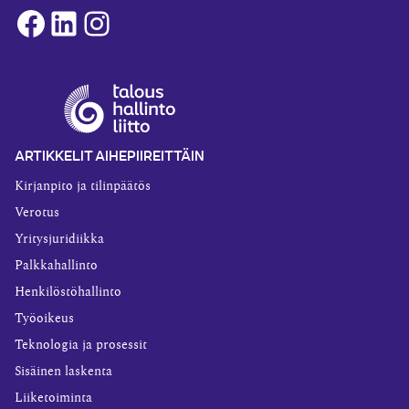
Facebook
LinkedIn
Instagram
ARTIKKELIT AIHEPIIREITTÄIN
Kirjanpito ja tilinpäätös
Verotus
Yritysjuridiikka
Palkkahallinto
Henkilöstöhallinto
Työoikeus
Teknologia ja prosessit
Sisäinen laskenta
Liiketoiminta