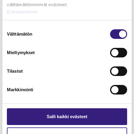
OSAKEYHTIÖ
välttämättömimmät evästeet.
Evästeseloste
Suostumuksen
Välttämätön
valinta
Mieltymykset
Tilastot
Markkinointi
Salli kaikki evästeet
Osakeyhtiön omaa pääomaa