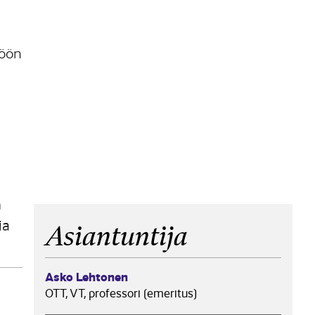
töön
a
ia
Asiantuntija
us
Asko Lehtonen
OTT, VT, professori (emeritus)