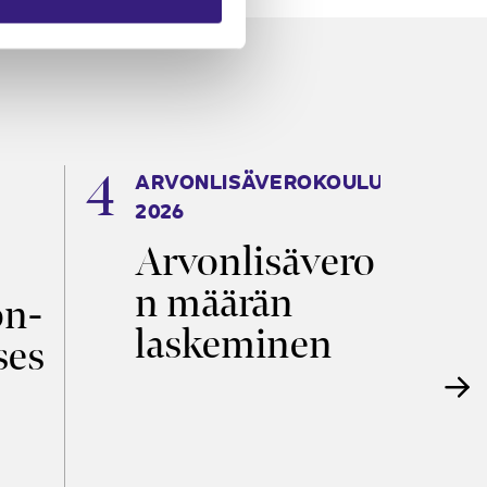
ARVONLISÄVEROKOULU
K
2026
T
Arvonlisävero
V
n määrän
p
on­
laskeminen
ses