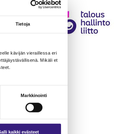
Tietoja
eelle kävijän vieraillessa eri
äjäystävällisenä. Mikäli et
teet.
Markkinointi
Salli kaikki evästeet