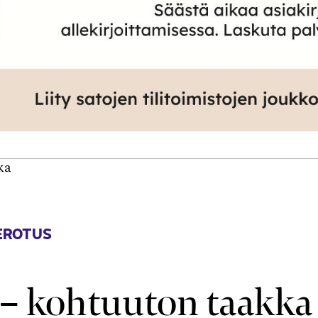
ka
EROTUS
– kohtuuton taakka