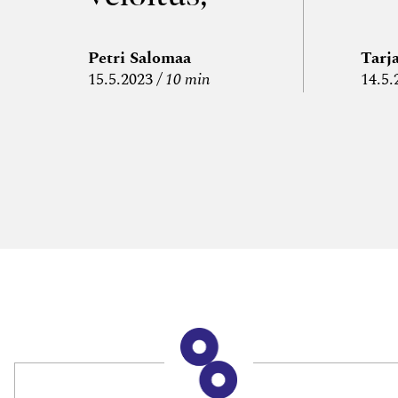
kulujen
edelleen­
Petri Salomaa
Tarj
15.5.2023
10 min
14.5.
veloitus ja
läpi­laskutus