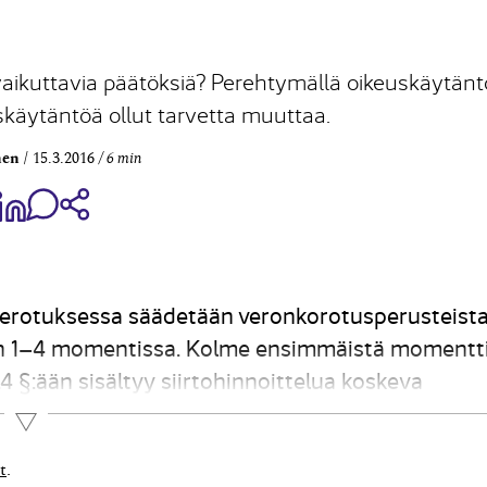
vaikuttavia päätöksiä? Perehtymällä oikeuskäytän
käytäntöä ollut tarvetta muuttaa.
nen
15.3.2016
6 min
aa Share on Facebook
Jaa Share on LinkedIn
Jaa WhatsApp-viestinä
Kopioi linkki
verotuksessa säädetään veronkorotusperusteist
:n 1–4 momentissa. Kolme ensimmäistä momentt
4 §:ään sisältyy siirtohinnoittelua koskeva
essä. 2. Enintään 150 euron suuruinen veronkorot
Lue lisää
t
.