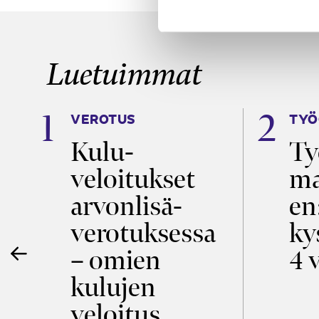
Luetuimmat
VEROTUS
TYÖ
a
Kulu­
Ty
veloitukset
ma
ö
arvon­lisä­
en
verotuksessa
ky
– omien
4 
kulujen
veloitus,