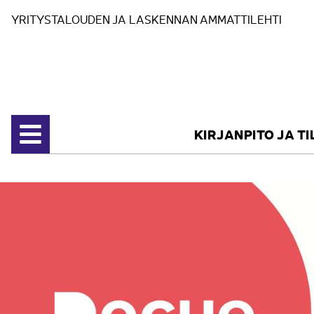
Siirry sisältöön
YRITYSTALOUDEN JA LASKENNAN AMMATTILEHTI
KIRJANPITO JA T
Avaa valikko