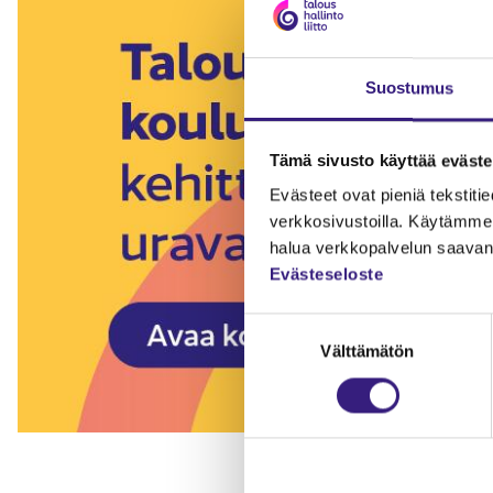
Suostumus
Tämä sivusto käyttää eväste
Evästeet ovat pieniä tekstitied
verkkosivustoilla. Käytämme 
halua verkkopalvelun saavan 
Evästeseloste
Suostumuksen
Välttämätön
valinta