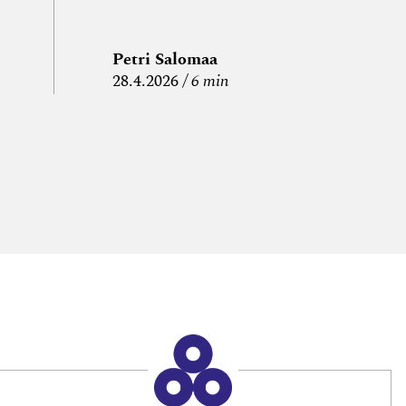
Petri Salomaa
P
28.4.2026
6 min
15