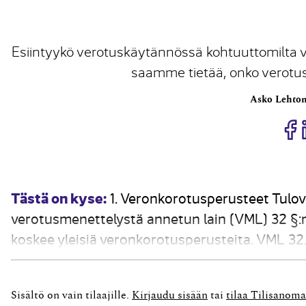
Esiintyykö verotuskäytännössä kohtuuttomilta 
saamme tietää, onko verotus
Asko Lehto
J
Tästä on kyse:
1. Veronkorotusperusteet Tulo
verotusmenettelystä annetun lain (VML) 32 §
koskee yleisiä veronkorotusperusteita. VML 32.
erityissäännös, jota ei käsitellä tässä yhteyd
VML 32.1 §:n mukaan...
Sisältö on vain tilaajille.
Kirjaudu sisään
tai
tilaa Tilisanoma