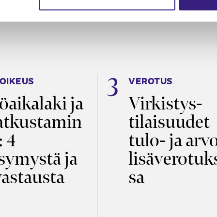
OIKEUS
VEROTUS
öaikalaki ja
Virkistys­
tkustamin
tilaisuudet
: 4
tulo- ja arv
symystä ja
lisäverotuk
vastausta
sa