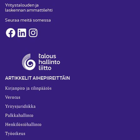
Yritystalouden ja
laskennan ammattilehti
Seuraa meitä somessa
Facebook
LinkedIn
Instagram
ARTIKKELIT AIHEPIIREITTÄIN
Kirjanpito ja tilinpäätös
Verotus
Yritysjuridiikka
Palkkahallinto
Henkilöstöhallinto
Työoikeus