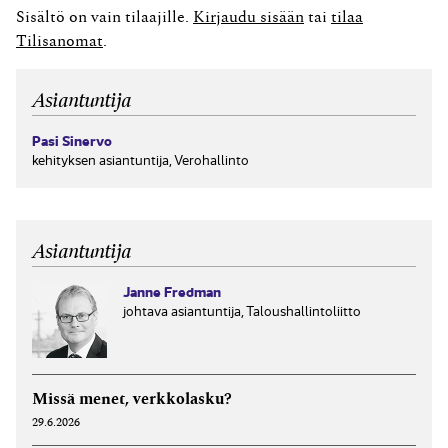
laskutusohjelmistoilta valmiutta tuottaa verkko­
Sisältö on vain tilaajille.
Kirjaudu sisään
tai
tilaa
laskustandardien Finvoice ja TEAPPSXML uusia
Tilisanomat
.
versioita 3.0. Tätä valmistelutyötä useimmat
ohjelmistotalot ovat tehneetkin. Voit lukea aiheesta...
Asiantuntija
Pasi Sinervo
kehityksen asiantuntija, Verohallinto
Asiantuntija
Janne Fredman
johtava asiantuntija, Taloushallintoliitto
Missä menet, verkkolasku?
29.6.2026