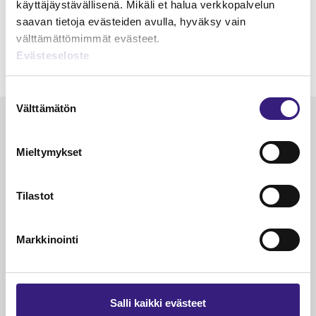
käyttäjäystävällisenä. Mikäli et halua verkkopalvelun
saavan tietoja evästeiden avulla, hyväksy vain
välttämättömimmät evästeet.
Evästeseloste
Suostumuksen
Välttämätön
valinta
Luetuimmat
Mieltymykset
VEROTUS
TYÖOI
Kulu­veloitukset arvon­lisä­
Työa
verotuksessa – omien kulujen
kysy
Tilastot
veloitus, kulujen edelleen­
veloitus ja läpi­laskutus
Markkinointi
Petri Salomaa
Tarja An
15.5.2023
10 min
14.5.2021
Salli kaikki evästeet