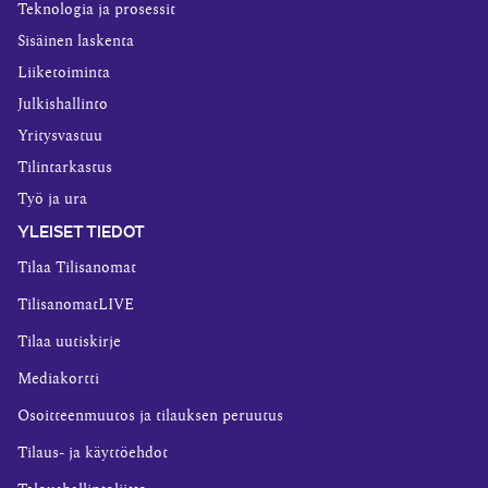
Teknologia ja prosessit
Sisäinen laskenta
Liiketoiminta
Julkishallinto
Yritysvastuu
Tilintarkastus
Työ ja ura
YLEISET TIEDOT
Tilaa Tilisanomat
TilisanomatLIVE
Tilaa uutiskirje
Mediakortti
Osoitteenmuutos ja tilauksen peruutus
Tilaus- ja käyttöehdot