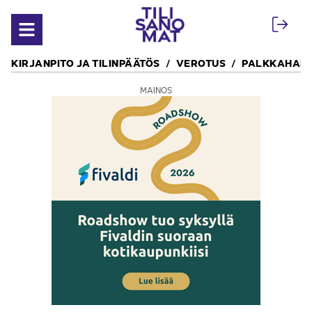
Siirry sisältöön
Avaa valikko
KIRJANPITO JA TILINPÄÄTÖS
VEROTUS
PALKKAHALL
MAINOS