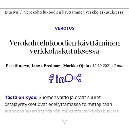
Etusivu
Verokohtelukoodien käyttäminen verkkolaskutuksessa
VEROTUS
Verokohtelukoodien käyttäminen
verkkolaskutuksessa
Pasi Sinervo, Janne Fredman, Markku Ojala
12.10.2021
7 min
Jaa Share on Facebook
Jaa Share on LinkedIn
Jaa WhatsApp-viestinä
Kopioi linkki
Tästä on kyse:
Suomen valtio ja eräät suuret
ostajayritykset ovat edellyttämässä toimittajiltaan
eurooppalaisen standardin mukaista verkkolaskutusta.
Käytännössä eurooppalaisen standardin mukainen
Lue lisää
verkkolaskutus edellyttää muun muassa