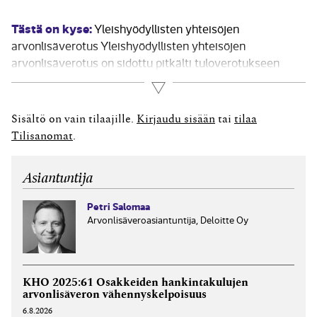
Tästä on kyse:
Yleishyödyllisten yhteisöjen
arvonlisäverotus Yleishyödyllisten yhteisöjen
arvonlisäverotus on sidottu pitkälti tuloverotukseen
arvonlisäverolain (AVL) 4 §:n viittaussäännöllä.
Lue lisää
Yleishyödyllisten yhteisöjen, kuten yhdistysten ja
säätiöiden, toiminnan alv-käsittelyä arvioitaessa on
Sisältö on vain tilaajille.
Kirjaudu sisään
tai
tilaa
tämän vuoksi otettava huomioon myös tuloverotusta
Tilisanomat
.
koskeva runsas oikeus- ja verotuskäytäntö. Käytännössä
yleishyödyllisten yhteisöjen arvonlisäverotukseen...
Asiantuntija
Petri Salomaa
Arvonlisäveroasiantuntija, Deloitte Oy
KHO 2025:61 Osakkeiden hankintakulujen
arvonlisäveron vähennyskelpoisuus
6.8.2026