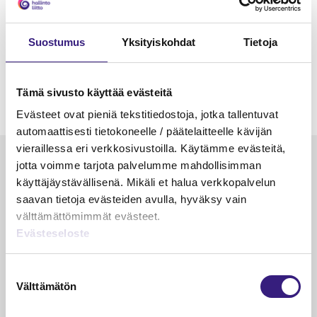
Suostumus
Yksityiskohdat
Tietoja
Tämä sivusto käyttää evästeitä
Evästeet ovat pieniä tekstitiedostoja, jotka tallentuvat
automaattisesti tietokoneelle / päätelaitteelle kävijän
vieraillessa eri verkkosivustoilla. Käytämme evästeitä,
Luetuimmat
jotta voimme tarjota palvelumme mahdollisimman
käyttäjäystävällisenä. Mikäli et halua verkkopalvelun
VEROTUS
TYÖOI
saavan tietoja evästeiden avulla, hyväksy vain
Kulu­veloitukset arvon­lisä­
Työa
välttämättömimmät evästeet.
verotuksessa – omien kulujen
kysy
Evästeseloste
veloitus, kulujen edelleen­
veloitus ja läpi­laskutus
Suostumuksen
Välttämätön
valinta
Petri Salomaa
Tarja An
15.5.2023
10 min
14.5.2021