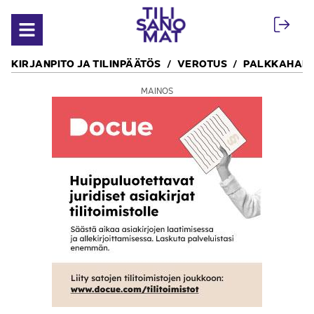
Siirry sisältöön
Avaa valikko
KIRJANPITO JA TILINPÄÄTÖS
VEROTUS
PALKKAHALL
MAINOS