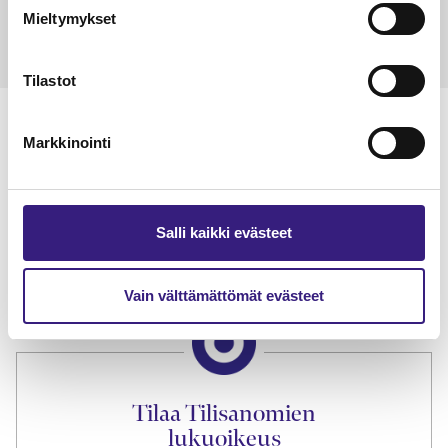
Mieltymykset
Tilastot
Markkinointi
Lue Tilisanomien
näytenumero
Salli kaikki evästeet
TILAA TÄSTÄ
Vain välttämättömät evästeet
Tilaa Tilisanomien
lukuoikeus