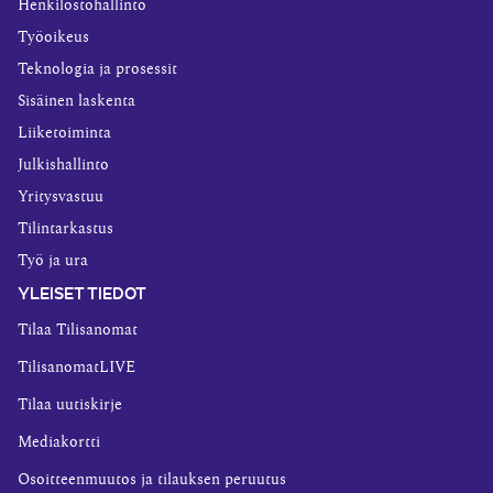
Henkilöstöhallinto
Työoikeus
Teknologia ja prosessit
Sisäinen laskenta
Liiketoiminta
Julkishallinto
Yritysvastuu
Tilintarkastus
Työ ja ura
YLEISET TIEDOT
Tilaa Tilisanomat
TilisanomatLIVE
Tilaa uutiskirje
Mediakortti
Osoitteenmuutos ja tilauksen peruutus