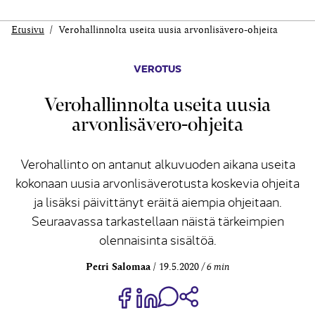
Etusivu
Verohallinnolta useita uusia arvonlisävero-ohjeita
VEROTUS
Verohallinnolta useita uusia
arvonlisävero-ohjeita
Verohallinto on antanut alkuvuoden aikana useita
kokonaan uusia arvonlisäverotusta koskevia ohjeita
ja lisäksi päivittänyt eräitä aiempia ohjeitaan.
Seuraavassa tarkastellaan näistä tärkeimpien
olennaisinta sisältöä.
Petri Salomaa
19.5.2020
6 min
Jaa Share on Facebook
Jaa Share on LinkedIn
Jaa WhatsApp-viestinä
Kopioi linkki