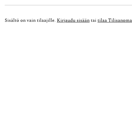
käytetä tuleviin eriin eivätkä maksut palaudu
ennakoitavuutta...
Sisältö on vain tilaajille.
Kirjaudu sisään
tai
tilaa Tilisanoma