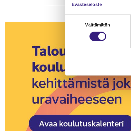
Evästeseloste
Suostumuksen
Välttämätön
valinta