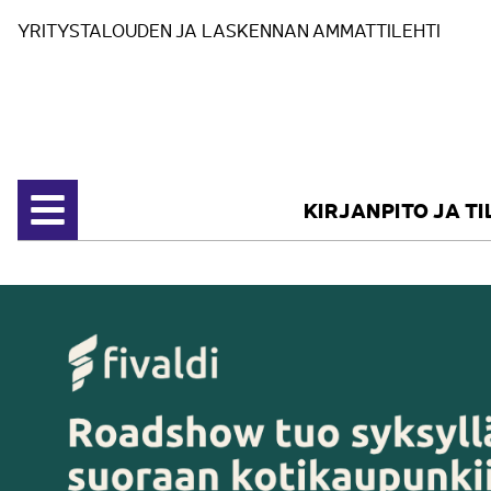
Siirry sisältöön
YRITYSTALOUDEN JA LASKENNAN AMMATTILEHTI
KIRJANPITO JA T
Avaa valikko