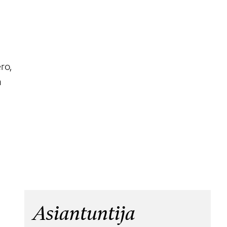
ro,
n
Asiantuntija