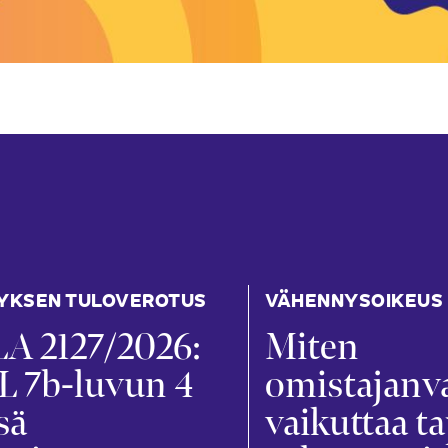
YKSEN TULOVEROTUS
VÄHENNYSOIKEUS
A 2127/2026:
Miten
L 7b-luvun 4
omistajanv
sä
vaikuttaa t