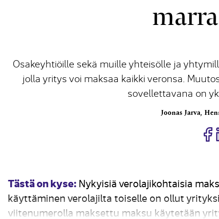
marra
Osakeyhtiöille sekä muille yhteisölle ja yhtymi
jolla yritys voi maksaa kaikki veronsa. Muut
sovellettavana on yk
Joonas Jarva, Hen
J
Tästä on kyse:
Nykyisiä verolajikohtaisia mak
käyttäminen verolajilta toiselle on ollut yrityks
viitenumerolla maksettu maksu käytetään yrity