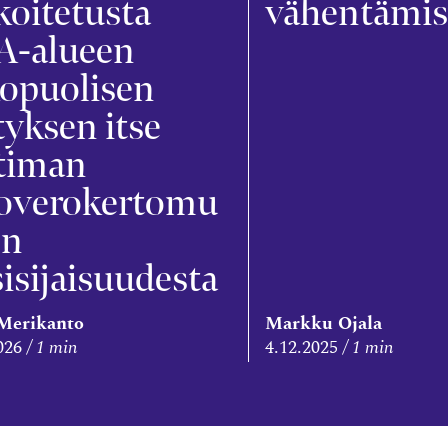
koitetusta
vähentämis
A-alueen
kopuolisen
tyksen itse
atiman
loverokertomu
en
isijaisuudesta
Merikanto
Markku Ojala
026
1 min
4.12.2025
1 min