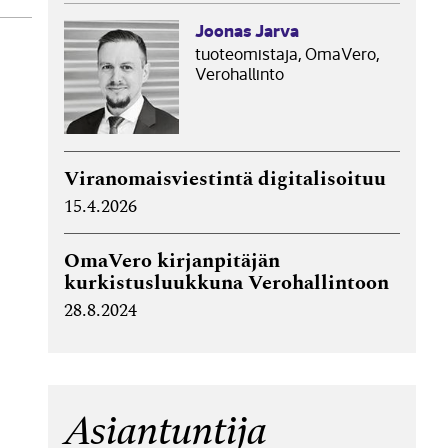
 ja
Joonas Jarva
tuoteomistaja, OmaVero,
Verohallinto
Viranomaisviestintä digitalisoituu
15.4.2026
OmaVero kirjanpitäjän
kurkistusluukkuna Verohallintoon
28.8.2024
Asiantuntija