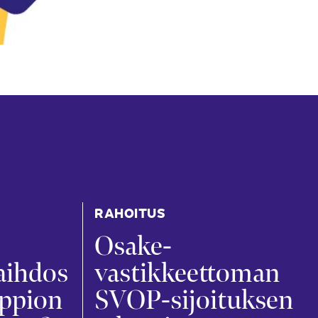
RAHOITUS
Osake­
aihdos
vastikkeettoman
appion
SVOP-sijoituksen