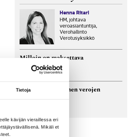
Henna Ritari
HM, johtava
veroasiantuntija,
Verohallinto
Verotusyksikkö
Milloin on maksettava
perintöveroa?
27.5.2026
Tulossa uusi yleinen verojen
Tietoja
viitenumero
15.5.2025
eelle kävijän vieraillessa eri
äjäystävällisenä. Mikäli et
teet.