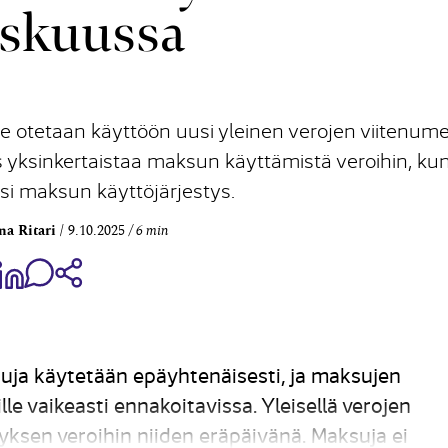
skuussa
lle otetaan käyttöön uusi yleinen verojen viitenume
os yksinkertaistaa maksun käyttämistä veroihin, ku
si maksun käyttöjärjestys.
na Ritari
9.10.2025
6 min
aa Share on Facebook
Jaa Share on LinkedIn
Jaa WhatsApp-viestinä
Kopioi linkki
suja käytetään epäyhtenäisesti, ja maksujen
ille vaikeasti ennakoitavissa. Yleisellä verojen
ksen veroihin niiden eräpäivänä. Maksuja ei