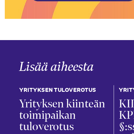
Lisää aiheesta
YRITYKSEN TULOVEROTUS
YRIT
Yrityksen kiinteän
KIL
toimipaikan
KP
tuloverotus
§:s