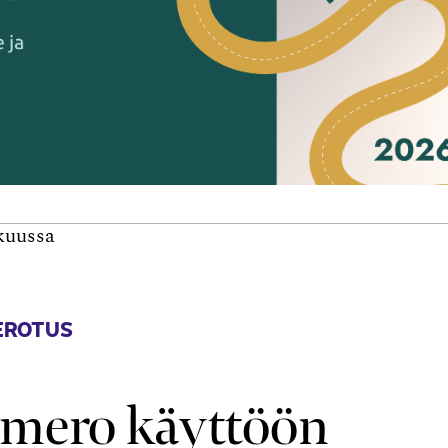
kuussa
EROTUS
numero käyttöön