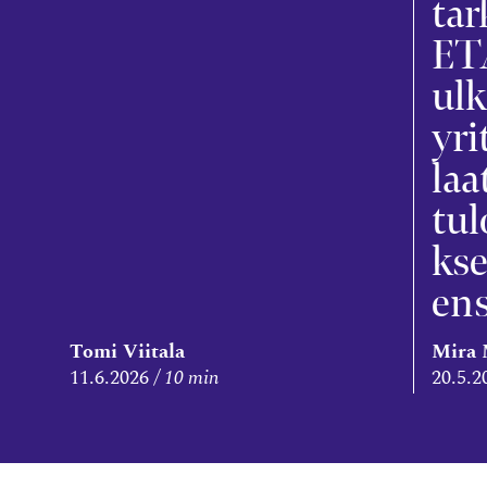
tar
ET
ul
yri
la
tu
ks
ens
Tomi Viitala
Mira 
11.6.2026
10 min
20.5.2