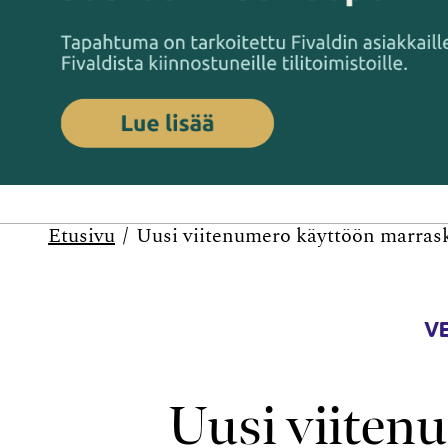
Etusivu
Uusi viite­numero käyttöön marras
V
Uusi viite­