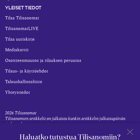
YLEISET TIEDOT
Tilaa Tilisanomat
TilisanomatLIVE
Tilaa uutiskirje
Mediakortti
Osoitteenmuutos ja tilauksen peruutus
Tilaus- ja käyttöehdot
Taloushallintoliitto
Yhteystiedot
2026
Tilisanomat
Tilisanomien artikkelit on julkaistu kunkin artikkelin julkaisupäivän
tiedon valossa.
Rekisteriseloste ja tietoja henkilötietojen käsittelytoimista
Haluatko tutustua Tilisanomiin?
Evästevalinnat