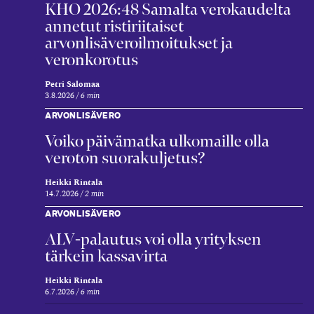
KHO 2026:48 Samalta verokaudelta
annetut ristiriitaiset
arvonlisäveroilmoitukset ja
veronkorotus
Petri Salomaa
3.8.2026
6 min
ARVONLISÄVERO
Voiko päivämatka ulkomaille olla
veroton suorakuljetus?
Heikki Rintala
14.7.2026
2 min
ARVONLISÄVERO
ALV-palautus voi olla yrityksen
tärkein kassavirta
Heikki Rintala
6.7.2026
6 min