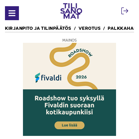
Siirry sisältöön
Avaa valikko
KIRJANPITO JA TILINPÄÄTÖS
VEROTUS
PALKKAHALL
MAINOS