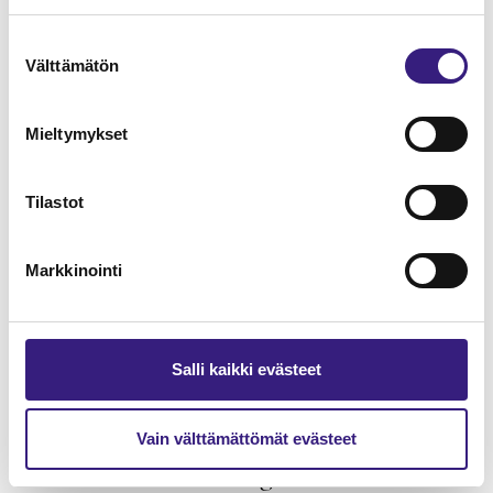
Suostumuksen
Verkkokauppa - kirjanpito ja
Välttämätön
valinta
arvonlisäverotus
Mieltymykset
ARVONLISÄVERO
Tilastot
Markkinointi
Salli kaikki evästeet
Vain välttämättömät evästeet
Matkailualan marginaaliverotus