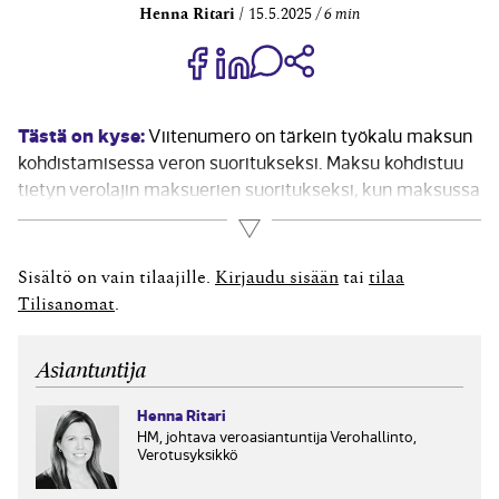
Henna Ritari
15.5.2025
6 min
Jaa Share on Facebook
Jaa Share on LinkedIn
Jaa WhatsApp-viestinä
Kopioi linkki
Tästä on kyse:
Viitenumero on tärkein työkalu maksun
kohdistamisessa veron suoritukseksi. Maksu kohdistuu
tietyn verolajin maksuerien suoritukseksi, kun maksussa
käytetään kyseisen verolajin viitenumeroa. Maksua
Lue lisää
käytetään veron suoritukseksi eri tavoin riippuen siitä,
mihin verolajiin maksu on kohdistettu. Esimerkiksi
Sisältö on vain tilaajille.
Kirjaudu sisään
tai
tilaa
tuloveron tai kiinteistöveron viitenumerolla maksettu
Tilisanomat
.
maksu...
Asiantuntija
Henna Ritari
HM, johtava veroasiantuntija Verohallinto,
Verotusyksikkö