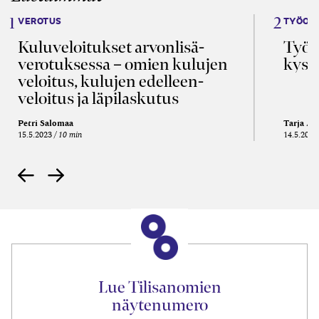
VEROTUS
TYÖOI
Kulu­veloitukset arvon­lisä­
Työa
verotuksessa – omien kulujen
kysy
veloitus, kulujen edelleen­
veloitus ja läpi­laskutus
Petri Salomaa
Tarja An
15.5.2023
10 min
14.5.2021
Lue Tilisanomien
näytenumero