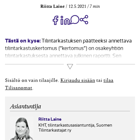
Riitta Laine
12.5.2021
7 min
Jaa Share on Facebook
Jaa Share on LinkedIn
Jaa WhatsApp-viestinä
Kopioi linkki
Tästä on kyse:
Tilintarkastuksen päätteeksi annettava
tilintarkastuskertomus (”kertomus”) on osakeyhtiön
tilintarkastuksesta annettava julkinen raportti. Sen
sisältöön vaikuttavat muun muassa tilintarkastuslaki
Lue lisää
ja tilintarkastusstandardit (ISA-standardit) sekä
tarkastettavaa yhtiötä koskevan erityislainsäädännön
Sisältö on vain tilaajille.
Kirjaudu sisään
tai
tilaa
vaatimukset. Tilintarkastajan tekemät olennaiset
Tilisanomat
.
tilintarkastushavainnot kirjanpidosta, tilinpäätöksestä,
toimintakertomuksesta ja hallinnosta vaikuttavat myös
Asiantuntija
kertomukseen. Olennainen havainto voi olla...
Riitta Laine
KHT, tilintarkastusasiantuntija, Suomen
Tilintarkastajat ry