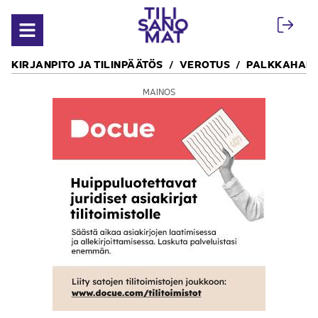
Siirry sisältöön
Avaa valikko
KIRJANPITO JA TILINPÄÄTÖS
VEROTUS
PALKKAHALL
MAINOS