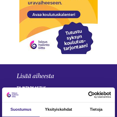
Lisää aiheesta
TILINTARKASTUS
Yrityksen toimiala vaikuttaa
tilintarkastajan työhön
Suostumus
Yksityiskohdat
Tietoja
Saila Vartia
6.2.2026
5 min