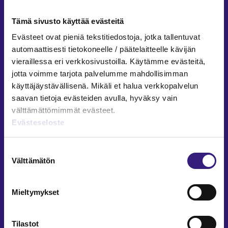
TILINTARKASTUS
Tämä sivusto käyttää evästeitä
Tilin­tarkastuspöytäkirja tutuksi
Evästeet ovat pieniä tekstitiedostoja, jotka tallentuvat
automaattisesti tietokoneelle / päätelaitteelle kävijän
Jarkko Raitio
19.1.2026
6 min
vieraillessa eri verkkosivustoilla. Käytämme evästeitä,
TILINTARKASTUS
jotta voimme tarjota palvelumme mahdollisimman
käyttäjäystävällisenä. Mikäli et halua verkkopalvelun
Sisäisen valvonnan eri osa-alueet ja
saavan tietoja evästeiden avulla, hyväksy vain
merkitys tilintarkastuksessa
välttämättömimmät evästeet.
Evästeseloste
Saila Vartia
4.12.2025
7 min
Suostumuksen
TILINTARKASTUS
Välttämätön
valinta
Tilintarkastajan erottaminen ja
eroaminen
Mieltymykset
Jarkko Raitio
9.10.2025
6 min
Tilastot