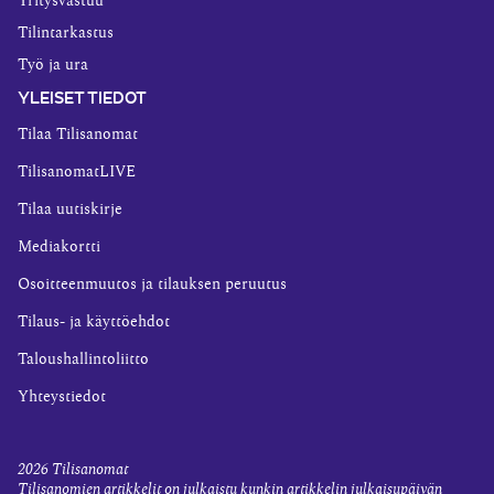
Yritysvastuu
Tilintarkastus
Työ ja ura
YLEISET TIEDOT
Tilaa Tilisanomat
TilisanomatLIVE
Tilaa uutiskirje
Mediakortti
Osoitteenmuutos ja tilauksen peruutus
Tilaus- ja käyttöehdot
Taloushallintoliitto
Yhteystiedot
2026
Tilisanomat
Tilisanomien artikkelit on julkaistu kunkin artikkelin julkaisupäivän