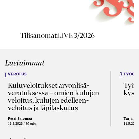
TilisanomatLIVE 3/2026
Luetuimmat
VEROTUS
TYÖOI
Kulu­veloitukset arvon­lisä­
Työa
verotuksessa – omien kulujen
kysy
veloitus, kulujen edelleen­
veloitus ja läpi­laskutus
Petri Salomaa
Tarja An
15.5.2023
10 min
14.5.2021