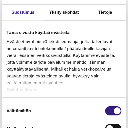
Suostumus
Yksityiskohdat
Tietoja
Tämä sivusto käyttää evästeitä
Evästeet ovat pieniä tekstitiedostoja, jotka tallentuvat
automaattisesti tietokoneelle / päätelaitteelle kävijän
vieraillessa eri verkkosivustoilla. Käytämme evästeitä,
jotta voimme tarjota palvelumme mahdollisimman
käyttäjäystävällisenä. Mikäli et halua verkkopalvelun
saavan tietoja evästeiden avulla, hyväksy vain
välttämättömimmät evästeet.
Evästeseloste
Suostumuksen
Etätyön johtaminen
Välttämätön
valinta
HUOLTOVARMUUS JA VARAUTUMINEN