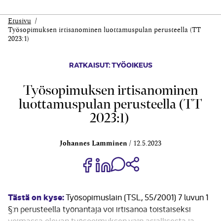
Etusivu
Työ­sopimuksen irti­sanominen luottamus­pulan perusteella (TT
2023:1)
RATKAISUT: TYÖOIKEUS
Työ­sopimuksen irti­sanominen
luottamus­pulan perusteella (TT
2023:1)
Johannes Lamminen
12.5.2023
Jaa Share on Facebook
Jaa Share on LinkedIn
Jaa WhatsApp-viestinä
Kopioi linkki
Tästä on kyse:
Työsopimuslain (TSL, 55/2001) 7 luvun 1
§:n perusteella työnantaja voi irtisanoa toistaiseksi
voimassa olevan työsopimuksen vain asiallisesta ja