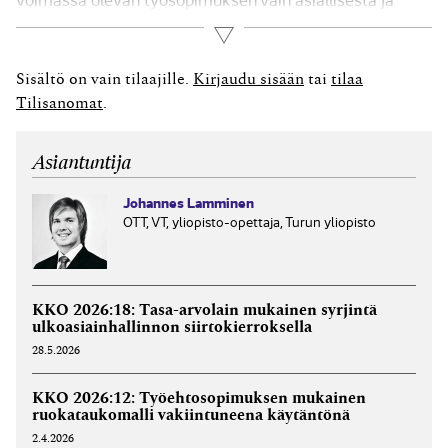
painavasta syystä. Tällaisena asiallisena ja painavana
Lue lisää
työntekijän henkilöön liittyvänä syynä voi olla TSL 7
luvun 2 §:n perusteella työsuhteeseen olennaisesti
Sisältö on vain tilaajille.
Kirjaudu sisään
tai
tilaa
vaikuttavien velvoitteiden...
Tilisanomat
.
Asiantuntija
Johannes Lamminen
OTT, VT, yliopisto-opettaja, Turun yliopisto
KKO 2026:18: Tasa-arvolain mukainen syrjintä
ulkoasiainhallinnon siirtokierroksella
28.5.2026
KKO 2026:12: Työehtosopimuksen mukainen
ruokataukomalli vakiintuneena käytäntönä
2.4.2026