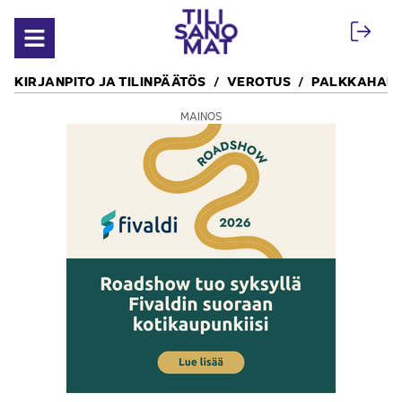
Siirry sisältöön
Avaa valikko
KIRJANPITO JA TILINPÄÄTÖS
VEROTUS
PALKKAHALL
MAINOS