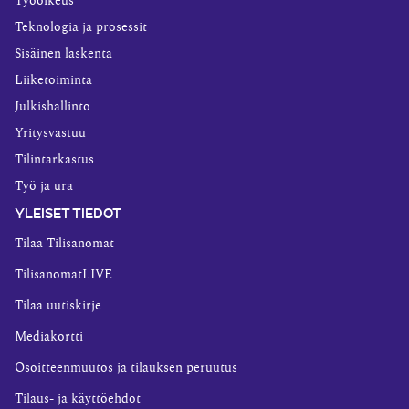
Työoikeus
Teknologia ja prosessit
Sisäinen laskenta
Liiketoiminta
Julkishallinto
Yritysvastuu
Tilintarkastus
Työ ja ura
YLEISET TIEDOT
Tilaa Tilisanomat
TilisanomatLIVE
Tilaa uutiskirje
Mediakortti
Osoitteenmuutos ja tilauksen peruutus
Tilaus- ja käyttöehdot