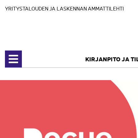
Siirry sisältöön
YRITYSTALOUDEN JA LASKENNAN AMMATTILEHTI
KIRJANPITO JA T
Avaa valikko