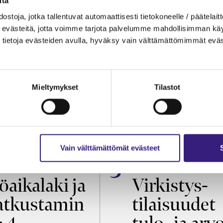
itä
ostoja, jotka tallentuvat automaattisesti tietokoneelle / päätelaitt
evästeitä, jotta voimme tarjota palvelumme mahdollisimman käytt
tietoja evästeiden avulla, hyväksy vain välttämättömimmät eväs
Mieltymykset
Tilastot
Vain välttämättömät evästeet
OIKEUS
VEROTUS
öaikalaki ja
Virkistys­
tkustamin
tilaisuudet