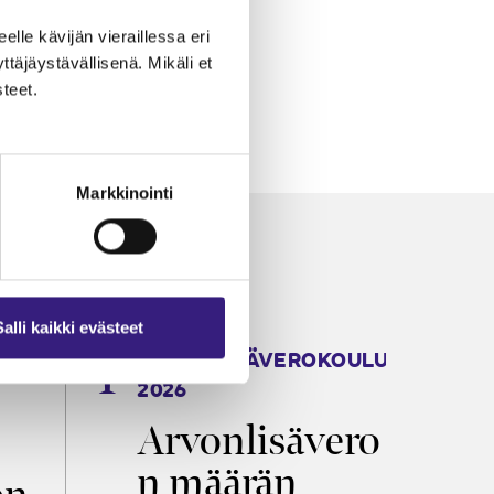
eelle kävijän vieraillessa eri
äjäystävällisenä. Mikäli et
teet.
Markkinointi
Salli kaikki evästeet
ARVONLISÄVEROKOULU
K
2026
T
Arvonlisävero
V
n määrän
p