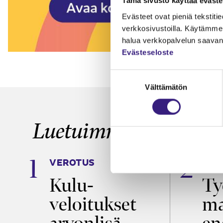
Tämä sivusto käyttää eväste
Evästeet ovat pieniä tekstitied
verkkosivustoilla. Käytämme 
halua verkkopalvelun saavan 
Evästeseloste
Suostumuksen
Välttämätön
valinta
Luetuimmat
VEROTUS
TYÖ
a
Kulu­
Ty
veloitukset
ma