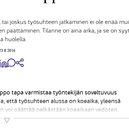
a, tai joskus työsuhteen jatkaminen ei ole enää mu
en päättäminen. Tilanne on aina arka, ja se on syy
a huolella.
23.8.2016
aa Share on Facebook
Jaa Share on LinkedIn
Jaa WhatsApp-viestinä
Kopioi linkki
ppo tapa varmistaa työntekijän soveltuvuus
a, että työsuhteen alussa on koeaika, yleensä
en voi päättää pelkästään koeaikaan vedoten.
 sopimus päättyy heti. Koeaikapurku tulee...
Lue lisää