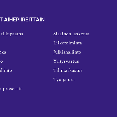
T AIHEPIIREITTÄIN
 tilinpäätös
Sisäinen laskenta
Liiketoiminta
kka
Julkishallinto
to
Yritysvastuu
llinto
Tilintarkastus
Työ ja ura
a prosessit