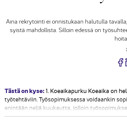
Aina rekrytointi ei onnistukaan halutulla tavall
syistä mahdollista. Silloin edessä on työsuhte
hoita
J
Tästä on kyse:
1. Koeaikapurku Koeaika on hel
työtehtäviin. Työsopimuksessa voidaankin sopi
enintään neljä kuukautta, jolloin työsopimuks
Koeaikapurkuun ei liity irtisanomisaikaa, vaan