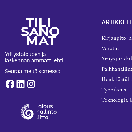
ARTIKKELI
Kirjanpito ja
Verotus
Yritystalouden ja
laskennan ammattilehti
Yritysjuridii
Palkkahallin
Seuraa meitä somessa
Henkilöstöha
Facebook
LinkedIn
Instagram
Työoikeus
Teknologia j