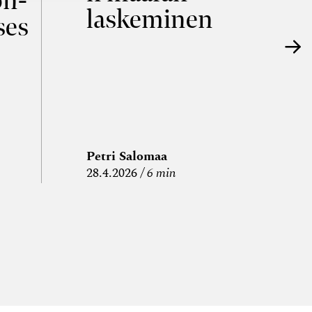
on­
laskeminen
ses
Petri Salomaa
P
28.4.2026
6 min
15