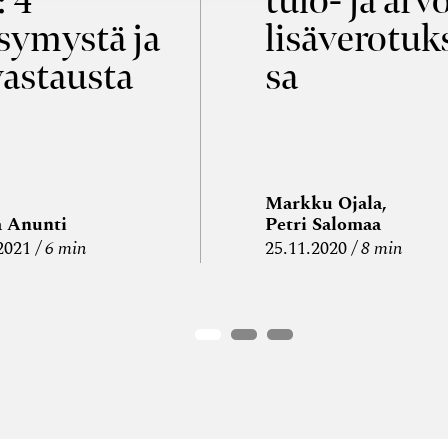
: 4
tulo- ja arv
symystä ja
lisäverotuk
vastausta
sa
Markku Ojala,
a Anunti
Petri Salomaa
2021
6 min
25.11.2020
8 min