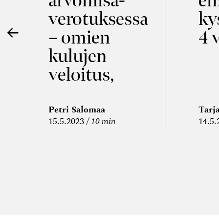
ö
arvon­lisä­
en
verotuksessa
ky
– omien
4 
kulujen
veloitus,
kulujen
edelleen­
Petri Salomaa
Tarj
15.5.2023
10 min
14.5.
veloitus ja
läpi­laskutus