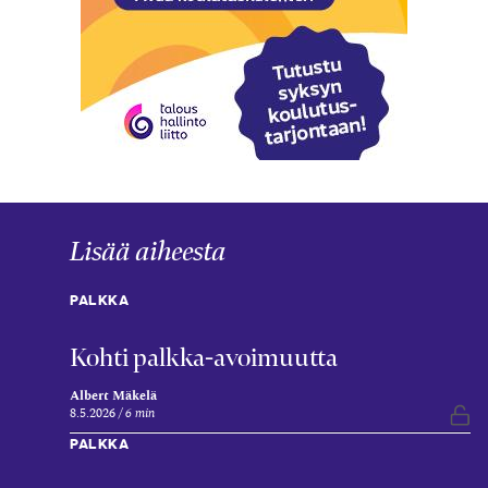
Lisää aiheesta
PALKKA
Kohti palkka-avoimuutta
Albert Mäkelä
8.5.2026
6 min
Vap
PALKKA