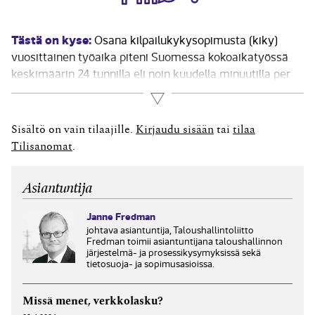
Tästä on kyse:
Osana kilpailukykysopimusta (kiky)
vuosittainen työaika piteni Suomessa kokoaikatyössä
keskimäärin 24 tunnilla eli noin kuudella minuutilla per
päivä vuoden 2017 alusta. Työntekijä- ja työnantajaliitot
Lue lisää
sopivat työajan pidentämisen toteuttamistavasta
alakohtaisesti. Paikallisesti voidaan sopia erilaisista
Sisältö on vain tilaajille.
Kirjaudu sisään
tai
tilaa
ratkaisuista kuin liittotasolla. Tässä kirjoituksessa
Tilisanomat
.
käsitellään käytännön tasolla...
Asiantuntija
Janne Fredman
johtava asiantuntija, Taloushallintoliitto
Fredman toimii asiantuntijana taloushallinnon
järjestelmä- ja prosessikysymyksissä sekä
tietosuoja- ja sopimusasioissa.
Missä menet, verkkolasku?