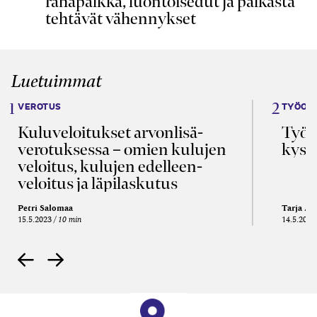
rahapalkka, luontoisedut ja palkasta
tehtävät vähennykset
Luetuimmat
VEROTUS
TYÖOI
Kulu­veloitukset arvon­lisä­
Työa
verotuksessa – omien kulujen
kysy
veloitus, kulujen edelleen­
veloitus ja läpi­laskutus
Petri Salomaa
Tarja An
15.5.2023
10 min
14.5.2021