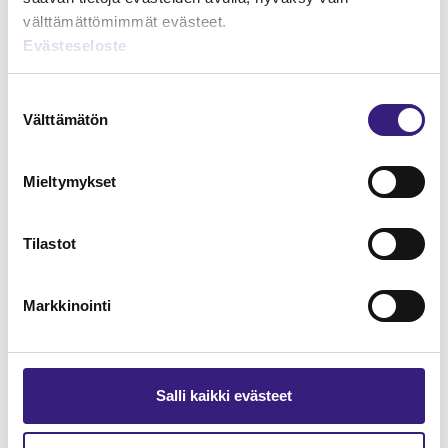
välttämättömimmät evästeet.
Evästeseloste
Palkka ja työkorvaus verotuksessa
Suostumuksen
PALKKA
Välttämätön
valinta
Mieltymykset
Tilastot
Markkinointi
Salli kaikki evästeet