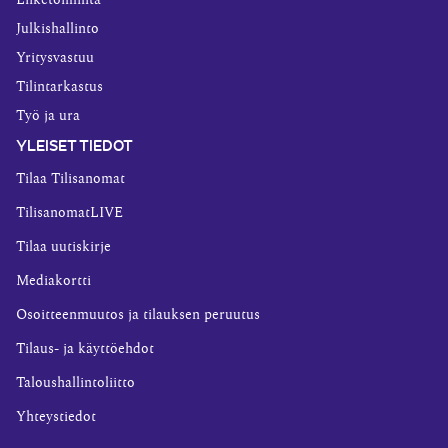
Liiketoiminta
Julkishallinto
Yritysvastuu
Tilintarkastus
Työ ja ura
YLEISET TIEDOT
Tilaa Tilisanomat
TilisanomatLIVE
Tilaa uutiskirje
Mediakortti
Osoitteenmuutos ja tilauksen peruutus
Tilaus- ja käyttöehdot
Taloushallintoliitto
Yhteystiedot