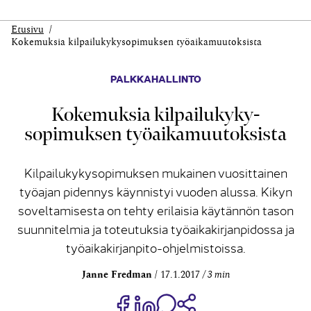
Etusivu
Kokemuksia kilpailukyky­sopimuksen työaikamuutoksista
PALKKAHALLINTO
Kokemuksia kilpailukyky­
sopimuksen työaikamuutoksista
Kilpailukykysopimuksen mukainen vuosittainen
työajan pidennys käynnistyi vuoden alussa. Kikyn
soveltamisesta on tehty erilaisia käytännön tason
suunnitelmia ja toteutuksia työaikakirjanpidossa ja
työaikakirjanpito-ohjelmistoissa.
Janne Fredman
17.1.2017
3 min
Jaa Share on Facebook
Jaa Share on LinkedIn
Jaa WhatsApp-viestinä
Kopioi linkki