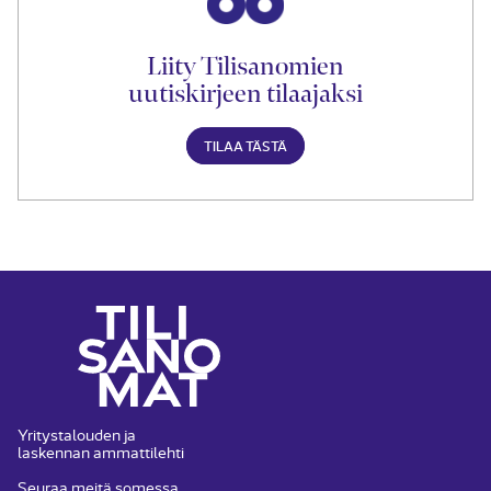
Liity Tilisanomien
uutiskirjeen tilaajaksi
TILAA TÄSTÄ
Yritystalouden ja
laskennan ammattilehti
Seuraa meitä somessa