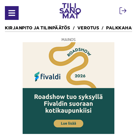
Siirry sisältöön
Avaa valikko
KIRJANPITO JA TILINPÄÄTÖS
VEROTUS
PALKKAHALL
MAINOS