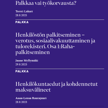
Palkkaa vai työkorvausta?
Torsti Lakari
28.8.2025
PALKKA
Henkilöstön palkit­seminen –
verotus, sosiaali­vakuuttaminen ja
tulo­rekisteri. Osa 1:Raha­
palkitseminen
Janne Myllymäki
29.8.2023
PALKKA
Henkilö­kunta­edut ja kohden­netut
maksu­välineet
Anna-Leena Rautajuuri
28.8.2023