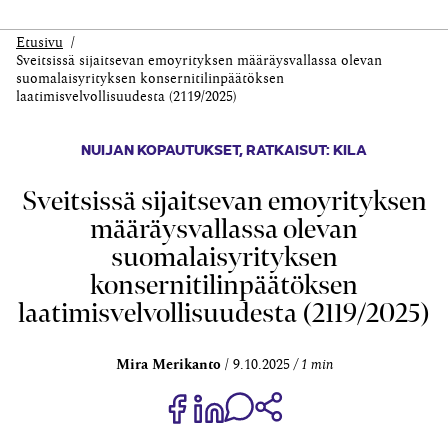
Etusivu
Sveitsissä sijaitsevan emoyrityksen määräysvallassa olevan
suomalaisyrityksen konsernitilinpäätöksen
laatimisvelvollisuudesta (2119/2025)
NUIJAN KOPAUTUKSET
,
RATKAISUT: KILA
Sveitsissä sijaitsevan emoyrityksen
määräysvallassa olevan
suomalaisyrityksen
konsernitilinpäätöksen
laatimisvelvollisuudesta (2119/2025)
Mira Merikanto
9.10.2025
1 min
Jaa Share on Facebook
Jaa Share on LinkedIn
Jaa WhatsApp-viestinä
Kopioi linkki