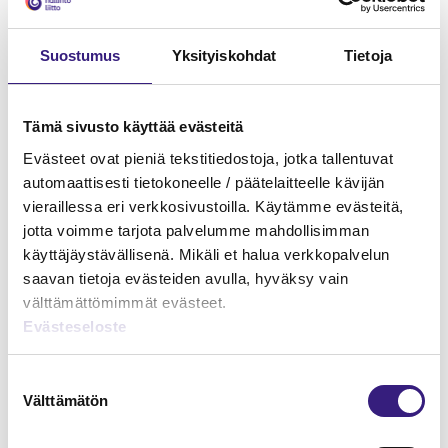
Suostumus
Yksityiskohdat
Tietoja
Tämä sivusto käyttää evästeitä
Evästeet ovat pieniä tekstitiedostoja, jotka tallentuvat
automaattisesti tietokoneelle / päätelaitteelle kävijän
vieraillessa eri verkkosivustoilla. Käytämme evästeitä,
jotta voimme tarjota palvelumme mahdollisimman
käyttäjäystävällisenä. Mikäli et halua verkkopalvelun
saavan tietoja evästeiden avulla, hyväksy vain
välttämättömimmät evästeet.
Evästeseloste
Kuljetusvastuun ja
toimituslausekkeiden vaikutus EU-
Suostumuksen
tavarakaupan ALV-käsittelyyn
Välttämätön
valinta
HUOLTOVARMUUS JA VARAUTUMINEN