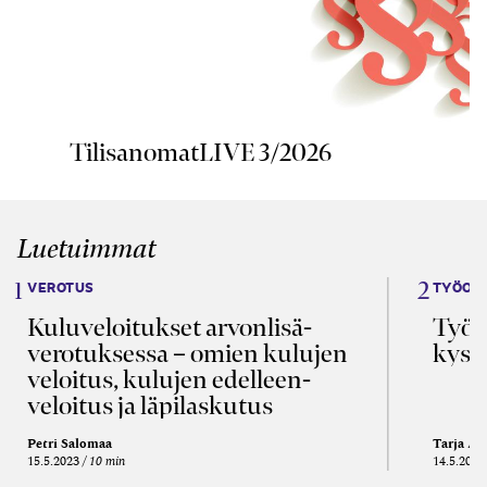
TilisanomatLIVE 3/2026
Luetuimmat
VEROTUS
TYÖOI
Kulu­veloitukset arvon­lisä­
Työa
verotuksessa – omien kulujen
kysy
veloitus, kulujen edelleen­
veloitus ja läpi­laskutus
Petri Salomaa
Tarja An
15.5.2023
10 min
14.5.2021