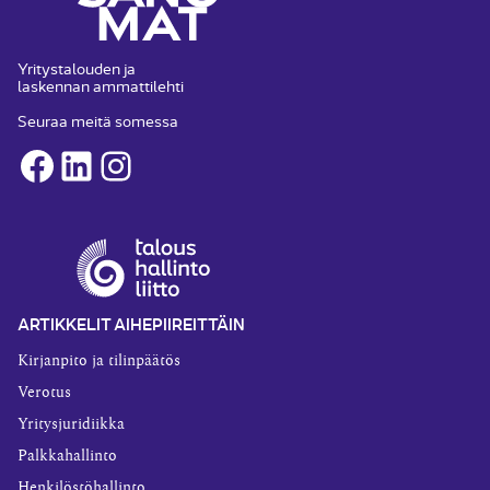
Yritystalouden ja
laskennan ammattilehti
Seuraa meitä somessa
Facebook
LinkedIn
Instagram
ARTIKKELIT AIHEPIIREITTÄIN
Kirjanpito ja tilinpäätös
Verotus
Yritysjuridiikka
Palkkahallinto
Henkilöstöhallinto