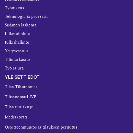
Työoikeus
Teknologia ja prosessit
Sisäinen laskenta
Liiketoiminta
Julkishallinto
Yritysvastuu
Tilintarkastus
Työ ja ura
YLEISET TIEDOT
Tilaa Tilisanomat
TilisanomatLIVE
Tilaa uutiskirje
Mediakortti
Osoitteenmuutos ja tilauksen peruutus