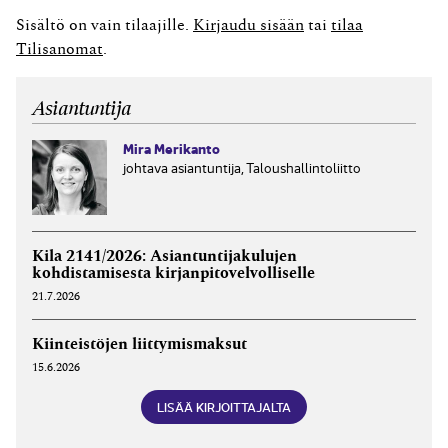
Sisältö on vain tilaajille.
Kirjaudu sisään
tai
tilaa
Tilisanomat
.
Asiantuntija
Mira Merikanto
johtava asiantuntija, Taloushallintoliitto
Kila 2141/2026: Asiantuntijakulujen
kohdistamisesta kirjanpitovelvolliselle
21.7.2026
Kiinteistöjen liittymismaksut
15.6.2026
LISÄÄ KIRJOITTAJALTA