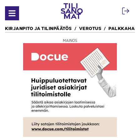
Siirry sisältöön
Avaa valikko
KIRJANPITO JA TILINPÄÄTÖS
VEROTUS
PALKKAHALL
MAINOS