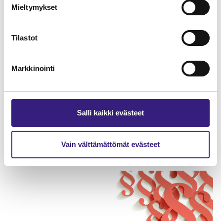
Mieltymykset
Tilastot
Markkinointi
Salli kaikki evästeet
Varautuminen ja jatkuvuuden
hallinta tilitoimistossa
Vain välttämättömät evästeet