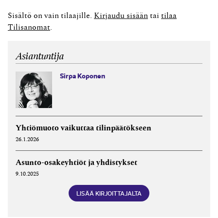
Osakeyhtiö on omistajistaan ja rahoittajistaan erillinen
toimija. Sijoituksista tulee pääsääntöisesti tehdä
Sisältö on vain tilaajille.
Kirjaudu sisään
tai
tilaa
päätöksiä ja laatia asiakirjoja. Sijoitusten
Tilisanomat
.
takaisinmaksussa on myös eroavaisuuksia...
Asiantuntija
Sirpa Koponen
Yhtiömuoto vaikuttaa tilinpäätökseen
26.1.2026
Asunto-osakeyhtiöt ja yhdistykset
9.10.2025
LISÄÄ KIRJOITTAJALTA