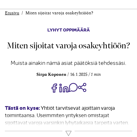
Etusivu
Miten sijoitat varoja osakeyhtiöön?
LYHYT OPPIMÄÄRÄ
Miten sijoitat varoja osakeyhtiöön?
Muista ainakin nämä asiat päätöksiä tehdessäsi.
Sirpa Koponen
16.1.2025
1 min
Jaa Share on Facebook
Jaa Share on LinkedIn
Jaa WhatsApp-viestinä
Kopioi linkki
Tästä on kyse:
Yhtiöt tarvitsevat ajoittain varoja
toimintaansa. Useimmiten yrityksen omistajat
sijoittavat varoja varsinkin lyhytaikaisia tarpeita varten.
Toki varoja tarvitaan myös pysyvimpiin tarkoituksiin.
Lue lisää