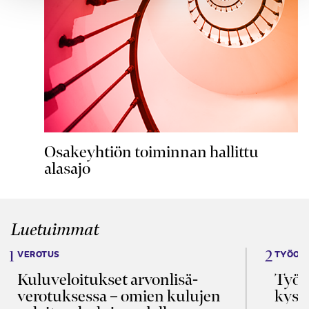
Osakeyhtiön toiminnan hallittu
alasajo
Luetuimmat
VEROTUS
TYÖOI
Kulu­veloitukset arvon­lisä­
Työa
verotuksessa – omien kulujen
kysy