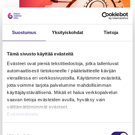
Suostumus
Yksityiskohdat
Tietoja
Tämä sivusto käyttää evästeitä
Evästeet ovat pieniä tekstitiedostoja, jotka tallentuvat
automaattisesti tietokoneelle / päätelaitteelle kävijän
Osinkoverotuksen
vieraillessa eri verkkosivustoilla. Käytämme evästeitä,
erityiskysymykset
jotta voimme tarjota palvelumme mahdollisimman
käyttäjäystävällisenä. Mikäli et halua verkkopalvelun
TOIMINIMI
saavan tietoja evästeiden avulla, hyväksy vain
välttämättömimmät evästeet.
Evästeseloste
Suostumuksen