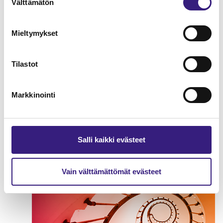
Välttämätön
valinta
Mieltymykset
Tilastot
Nettovarallisuuslaskenta
Markkinointi
verotuksessa
OSAKEYHTIÖ
Salli kaikki evästeet
Vain välttämättömät evästeet