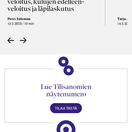
veloitus, kulujen edelleen­
veloitus ja läpi­laskutus
Petri Salomaa
Tarja An
15.5.2023
10 min
14.5.2021
Lue Tilisanomien
näytenumero
TILAA TÄSTÄ