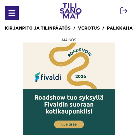
Siirry sisältöön
Avaa valikko
KIRJANPITO JA TILINPÄÄTÖS
VEROTUS
PALKKAHALL
MAINOS