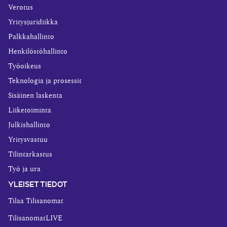
Verotus
Yritysjuridiikka
Palkkahallinto
Henkilöstöhallinto
Työoikeus
Teknologia ja prosessit
Sisäinen laskenta
Liiketoiminta
Julkishallinto
Yritysvastuu
Tilintarkastus
Työ ja ura
YLEISET TIEDOT
Tilaa Tilisanomat
TilisanomatLIVE