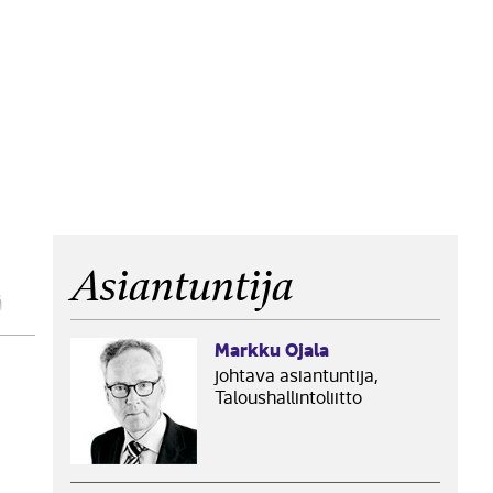
Asiantuntija
ä
oa.
Markku Ojala
johtava asiantuntija,
Taloushallintoliitto