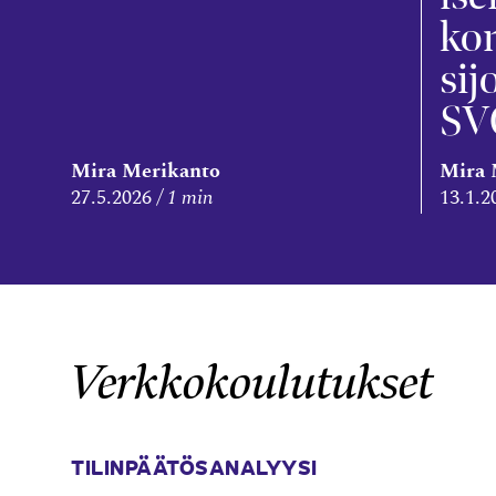
kon
sij
SV
Mira Merikanto
Mira 
27.5.2026
1 min
13.1.2
Verkkokoulutukset
TILINPÄÄTÖSANALYYSI