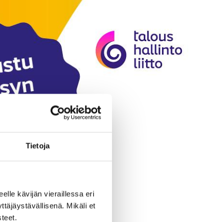
Tietoja
eelle kävijän vieraillessa eri
äjäystävällisenä. Mikäli et
teet.