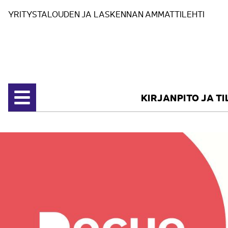
Siirry sisältöön
YRITYSTALOUDEN JA LASKENNAN AMMATTILEHTI
KIRJANPITO JA T
Avaa valikko