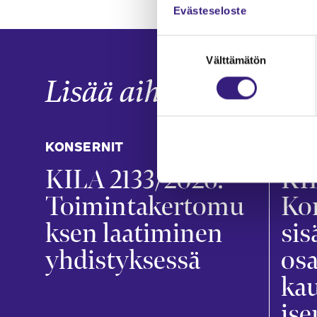
Evästeseloste
Suostumuksen
Välttämätön
valinta
Lisää aiheesta
KONSERNIT
KONS
KILA 2133/2026:
KIL
Toimintakertomu
Ko
ksen laatiminen
sis
yhdistyksessä
osa
ka
ise