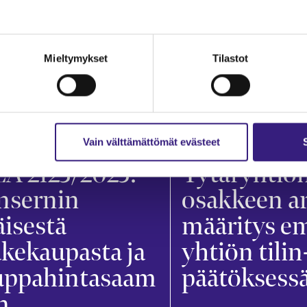
Mieltymykset
Tilastot
ERNIT
KONSERNIT
Vain välttämättömät evästeet
A 2123/2025:
Tytär­yhtiö
nsernin
osakkeen a
äisestä
määritys e
kekaupasta ja
yhtiön tilin
uppahintasaam
päätöksess
n