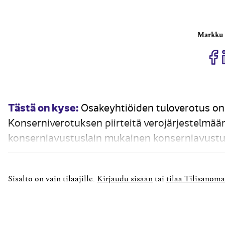
Markku 
J
Tästä on kyse:
Osakeyhtiöiden tuloverotus on 
Konserniverotuksen piirteitä verojärjestelmääm
konserniavustuslain mukainen konserniavustus, 
toiselle. Konserniavustus vähennetään antajan 
Konserniavustuksella tytäryhtiö voi siirtää vero
Sisältö on vain tilaajille.
Kirjaudu sisään
tai
tilaa Tilisanoma