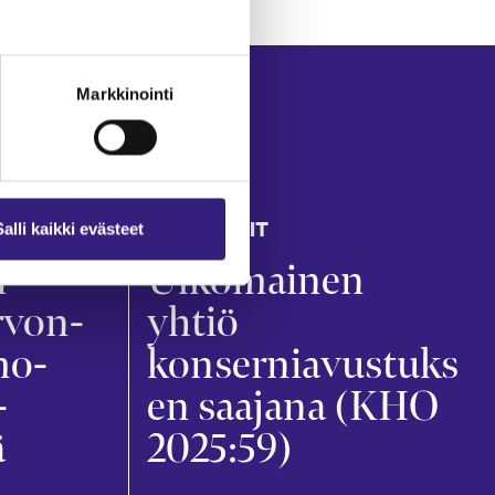
Markkinointi
KONSERNIT
Salli kaikki evästeet
n
Ulkomainen
rvon­
yhtiö
mo­
konserniavustuks
­
en saajana (KHO
ä
2025:59)