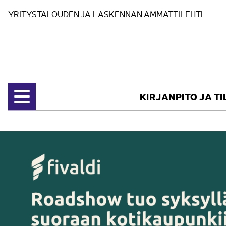
Siirry sisältöön
YRITYSTALOUDEN JA LASKENNAN AMMATTILEHTI
KIRJANPITO JA T
Avaa valikko