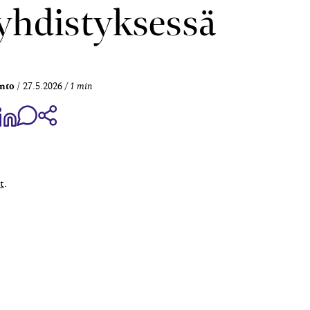
 yhdistyksessä
nto
27.5.2026
1 min
aa Share on Facebook
Jaa Share on LinkedIn
Jaa WhatsApp-viestinä
Kopioi linkki
t
.