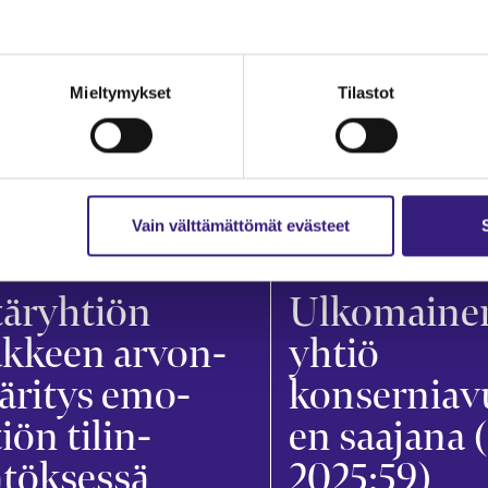
Mieltymykset
Tilastot
Vain välttämättömät evästeet
ERNIT
KONSERNIT
är­yhtiön
Ulkomaine
akkeen arvon­
yhtiö
äritys emo­
konserniav
iön tilin­
en saajana
ätöksessä
2025:59)