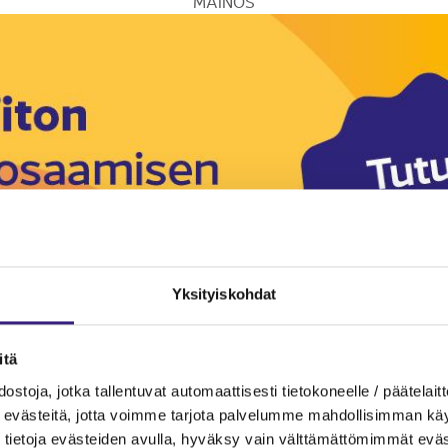
MAINOS
Yksityiskohdat
itä
ostoja, jotka tallentuvat automaattisesti tietokoneelle / päätelaitt
evästeitä, jotta voimme tarjota palvelumme mahdollisimman käytt
tietoja evästeiden avulla, hyväksy vain välttämättömimmät eväs