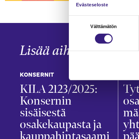
Evästeseloste
Suostumuksen
Välttämätön
valinta
Lisää aiheesta
KONSERNIT
KONS
KILA 2123/2025:
Tyt
Konsernin
os
sisäisestä
mä
osakekaupasta ja
yht
kauppahintasaami
pä