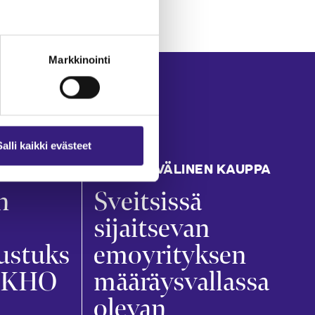
Markkinointi
Salli kaikki evästeet
KANSAINVÄLINEN KAUPPA
n
Sveitsissä
sijaitsevan
ustuks
emoyrityksen
 (KHO
määräysvallassa
olevan