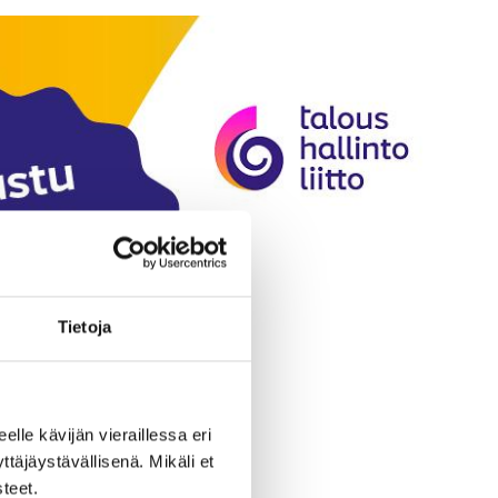
Tietoja
eelle kävijän vieraillessa eri
äjäystävällisenä. Mikäli et
teet.