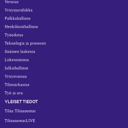
Verotus
Yritysjuridiikka
Palkkahallinto
Henkilöstöhallinto
Työoikeus
Teknologia ja prosessit
Sisäinen laskenta
Liiketoiminta
Julkishallinto
Yritysvastuu
Tilintarkastus
Työ ja ura
YLEISET TIEDOT
Tilaa Tilisanomat
TilisanomatLIVE