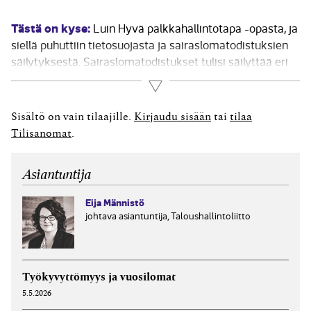
Tästä on kyse:
Luin Hyvä palkkahallintotapa -opasta, ja
siellä puhuttiin tietosuojasta ja sairaslomatodistuksien
säilytyksestä. Sairaslomatodistukset tulisi säilyttää eri
mapissa kuin muut henkilötiedot. Onko siis ok, jos
Lue lisää
sairaslomatodistuksia säilyttää eri mapissa, jossa on eri
yrityksien todistukset? Vai tuleeko jokaiselle yritykselle
Sisältö on vain tilaajille.
Kirjaudu sisään
tai
tilaa
olla oma mappi? Ja...
Tilisanomat
.
Asiantuntija
Eija Männistö
johtava asiantuntija, Taloushallintoliitto
Työkyvyttömyys ja vuosilomat
5.5.2026