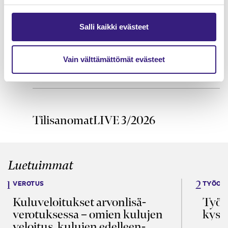
Talous- ja palkkahallinnon
menetelmäsäädökset
Salli kaikki evästeet
HUOLTOVARMUUS JA VARAUTUMINEN
Varautuminen ja jatkuvuuden
Vain välttämättömät evästeet
hallinta tilitoimistossa
TilisanomatLIVE 3/2026
Luetuimmat
VEROTUS
TYÖOI
Kulu­veloitukset arvon­lisä­
Työa
verotuksessa – omien kulujen
kysy
veloitus, kulujen edelleen­