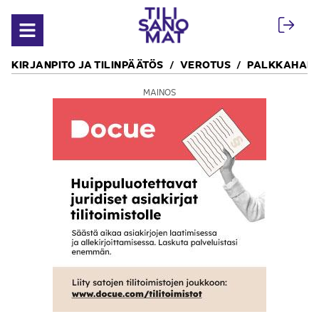
Siirry sisältöön
Avaa valikko
KIRJANPITO JA TILINPÄÄTÖS
VEROTUS
PALKKAHALL
MAINOS