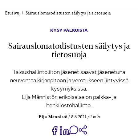
Etusivu
Sairauslomatodistusten säilytys ja tietosuoja
KYSY PALKOISTA
Sairauslomatodistusten säilytys ja
tietosuoja
Taloushallintoliiton jäsenet saavat jäsenetuna
neuvontaa kirjanpitoon ja verotukseen liittyvissä
kysymyksissä.
Eija Männistön erikoisalaa on palkka- ja
henkilöstöhallinto.
Eija Männistö
8.6.2021
1 min
Jaa Share on Facebook
Jaa Share on LinkedIn
Jaa WhatsApp-viestinä
Kopioi linkki