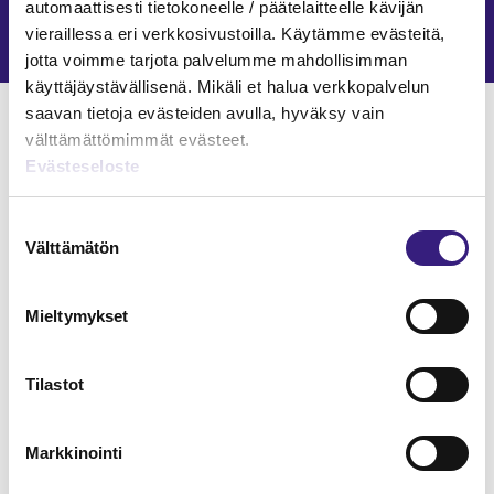
automaattisesti tietokoneelle / päätelaitteelle kävijän
Janne Fredman
9.10.2023
vieraillessa eri verkkosivustoilla. Käytämme evästeitä,
jotta voimme tarjota palvelumme mahdollisimman
käyttäjäystävällisenä. Mikäli et halua verkkopalvelun
Verkkokoulutukset
saavan tietoja evästeiden avulla, hyväksy vain
välttämättömimmät evästeet.
JÄRJESTELMÄT JA OHJELMISTOT
Evästeseloste
Suostumuksen
Välttämätön
valinta
Mieltymykset
Tilastot
Markkinointi