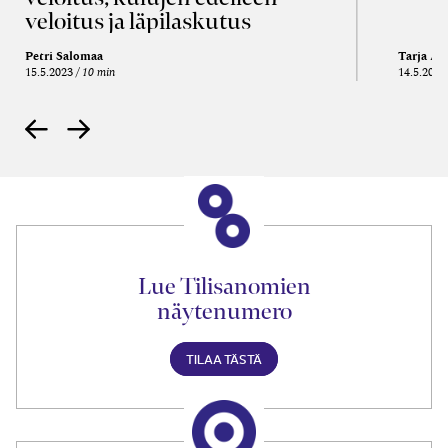
veloitus ja läpi­laskutus
Petri Salomaa
Tarja An
15.5.2023
10 min
14.5.2021
Lue Tilisanomien
näytenumero
TILAA TÄSTÄ