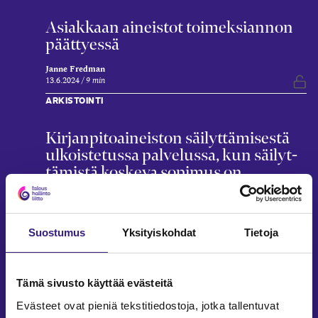
Asiakkaan aineistot toimeksiannon
päättyessä
Janne Fredman
13.6.2024
9 min
Vap
ARKISTOINTI
Kirjan­pito­aineiston säilyt­tämisestä
ulkois­tetussa palvelussa, kun säilyt­
tämistä koskeva sopimus on
päättynyt (Kila 2023/2051)
Leena Rekola-Nieminen
4.3.2024
3 min
Vap
Suostumus
Yksityiskohdat
Tietoja
ARKISTOINTI
Työn­tekijöiden henkilö­tietojen
Tämä sivusto käyttää evästeitä
säilyt­täminen ja poisto
Evästeet ovat pieniä tekstitiedostoja, jotka tallentuvat