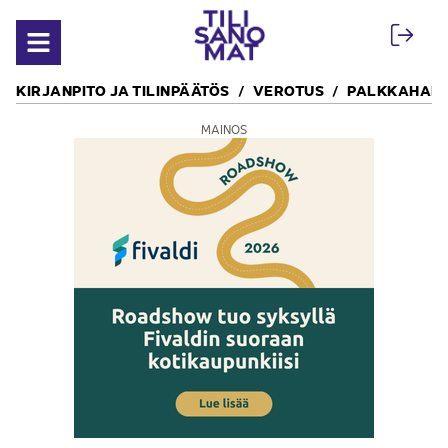
Siirry sisältöön
Avaa valikko
KIRJANPITO JA TILINPÄÄTÖS
VEROTUS
PALKKAHALL
MAINOS