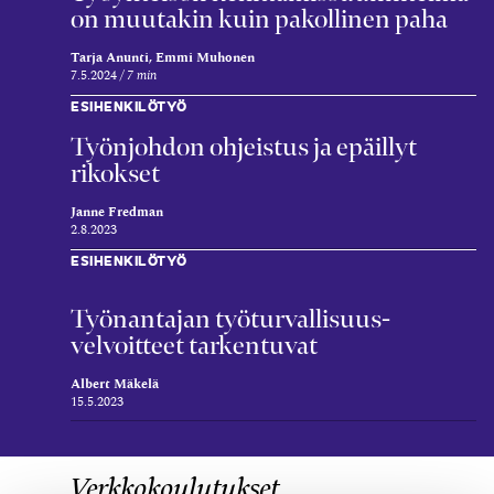
on muutakin kuin pakollinen paha
Tarja Anunti, Emmi Muhonen
7.5.2024
7 min
ESIHENKILÖTYÖ
Työnjohdon ohjeistus ja epäillyt
rikokset
Janne Fredman
2.8.2023
ESIHENKILÖTYÖ
Työn­antajan työ­turvallisuus­
velvoitteet tarken­tuvat
Albert Mäkelä
15.5.2023
Verkkokoulutukset