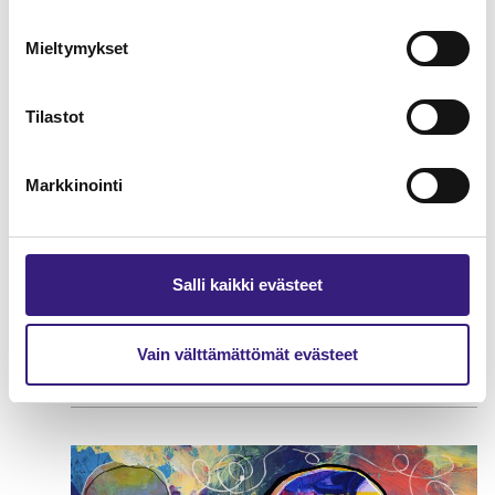
Etätyön johtaminen
Mieltymykset
HUOLTOVARMUUS JA VARAUTUMINEN
Tilastot
Markkinointi
Salli kaikki evästeet
Varautuminen ja jatkuvuuden
Vain välttämättömät evästeet
hallinta tilitoimistossa