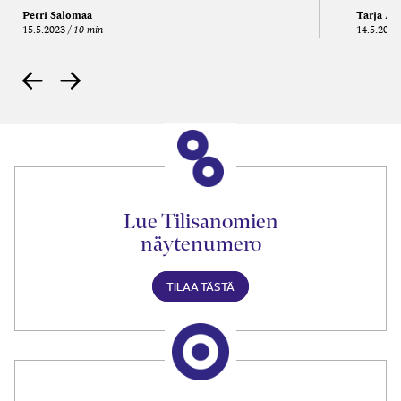
Petri Salomaa
Tarja An
15.5.2023
10 min
14.5.2021
Lue Tilisanomien
näytenumero
TILAA TÄSTÄ