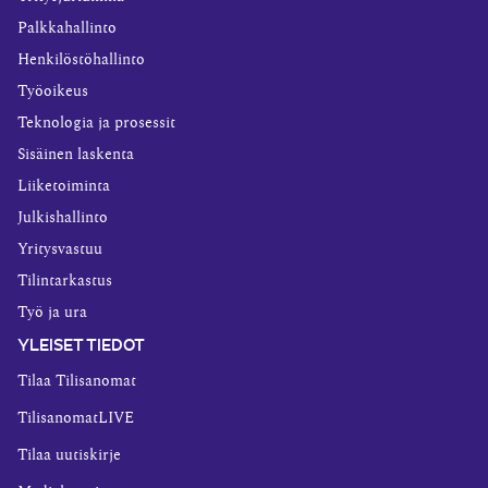
Palkkahallinto
Henkilöstöhallinto
Työoikeus
Teknologia ja prosessit
Sisäinen laskenta
Liiketoiminta
Julkishallinto
Yritysvastuu
Tilintarkastus
Työ ja ura
YLEISET TIEDOT
Tilaa Tilisanomat
TilisanomatLIVE
Tilaa uutiskirje