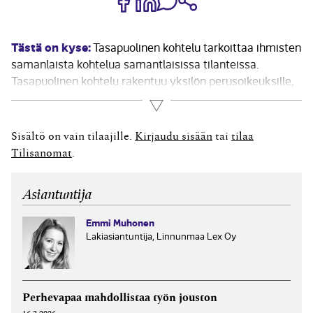
Tästä on kyse:
Tasapuolinen kohtelu tarkoittaa ihmisten
samanlaista kohtelua samantlaisissa tilanteissa.
Tasapuolinen kohtelu rakentuu yksilön perusoikeuksille,
läpinäkyville kriteereille, yhteisesti noudatetuille
Lue lisää
toimintaperiaatteille sekä mahdollisuudelle suoriutua
annetuista vastuista ja työtehtävistä. Etenkin
Sisältö on vain tilaajille.
Kirjaudu sisään
tai
tilaa
eturistiriitatilanteissa työnantajan voi olla vaikea luovia
Tilisanomat
.
päätöksenteossaan siten, että ratkaisu on osapuolia
tyydyttävä ja...
Asiantuntija
Emmi Muhonen
Lakiasiantuntija, Linnunmaa Lex Oy
Perhevapaa mahdollistaa työn jouston