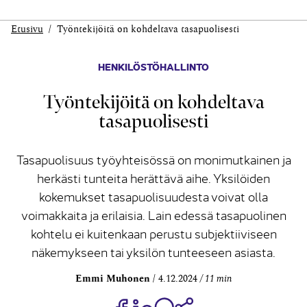
Etusivu
Työntekijöitä on kohdeltava tasapuolisesti
HENKILÖSTÖHALLINTO
Työntekijöitä on kohdeltava
tasapuolisesti
Tasapuolisuus työyhteisössä on monimutkainen ja
herkästi tunteita herättävä aihe. Yksilöiden
kokemukset tasapuolisuudesta voivat olla
voimakkaita ja erilaisia. Lain edessä tasapuolinen
kohtelu ei kuitenkaan perustu subjektiiviseen
näkemykseen tai yksilön tunteeseen asiasta.
Emmi Muhonen
4.12.2024
11 min
Jaa Share on Facebook
Jaa Share on LinkedIn
Jaa WhatsApp-viestinä
Kopioi linkki