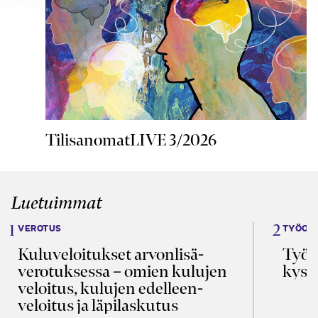
TilisanomatLIVE 3/2026
Luetuimmat
VEROTUS
TYÖOI
Kulu­veloitukset arvon­lisä­
Työa
verotuksessa – omien kulujen
kysy
veloitus, kulujen edelleen­
veloitus ja läpi­laskutus