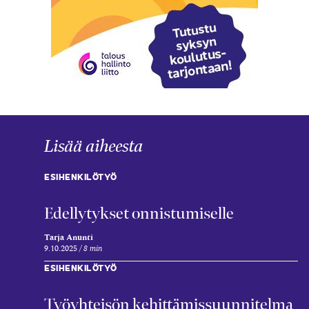
Lisää aiheesta
ESIHENKILÖTYÖ
Edellytykset onnistumiselle
Tarja Anunti
9.10.2025
8 min
ESIHENKILÖTYÖ
Työyhteisön kehittämis­suunnitelma