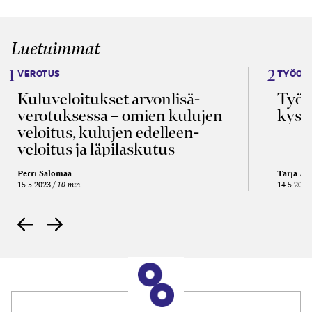
Luetuimmat
VEROTUS
TYÖOI
Kulu­veloitukset arvon­lisä­
Työa
verotuksessa – omien kulujen
kysy
veloitus, kulujen edelleen­
veloitus ja läpi­laskutus
Petri Salomaa
Tarja An
15.5.2023
10 min
14.5.2021