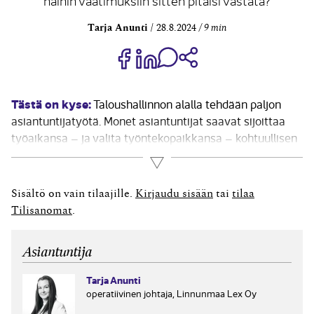
näihin vaatimuksiin sitten pitäisi vastata?
Tarja Anunti
28.8.2024
9 min
Jaa Share on Facebook
Jaa Share on LinkedIn
Jaa WhatsApp-viestinä
Kopioi linkki
Tästä on kyse:
Taloushallinnon alalla tehdään paljon
asiantuntijatyötä. Monet asiantuntijat saavat sijoittaa
työaikansa – ja valita työntekopaikkansa – kohtuullisen
vapaasti. Asiantuntijatyöntekijän itsenäisyys ei
Lue lisää
kuitenkaan merkitse vastuunvapautusta työnantajalle
tai sitä, etteikö asiantuntijan työhön tai työaikaan voisi
Sisältö on vain tilaajille.
Kirjaudu sisään
tai
tilaa
puuttua. Vapaudesta huolimatta työnantajan on
Tilisanomat
.
valvottava asiantuntijan työaikaa....
Asiantuntija
Tarja Anunti
operatiivinen johtaja, Linnunmaa Lex Oy