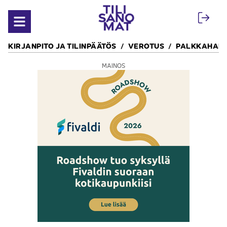
Siirry sisältöön
Avaa valikko
KIRJANPITO JA TILINPÄÄTÖS
VEROTUS
PALKKAHALL
MAINOS