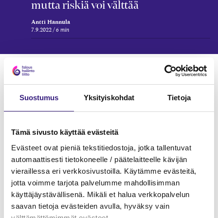
mutta riskiä voi välttää
Antti Hannula
7.9.2022
6 min
Verkkokoulutukset
JOHTAMINEN JA ORGANISAATION KEHITTÄMINEN
Suostumus
Yksityiskohdat
Tietoja
Tämä sivusto käyttää evästeitä
Evästeet ovat pieniä tekstitiedostoja, jotka tallentuvat
automaattisesti tietokoneelle / päätelaitteelle kävijän
vieraillessa eri verkkosivustoilla. Käytämme evästeitä,
jotta voimme tarjota palvelumme mahdollisimman
käyttäjäystävällisenä. Mikäli et halua verkkopalvelun
saavan tietoja evästeiden avulla, hyväksy vain
välttämättömimmät evästeet.