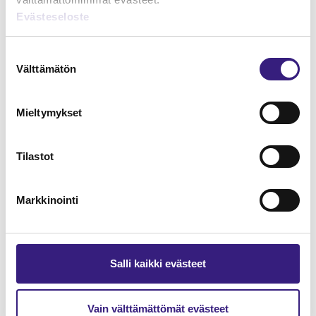
Evästeseloste
Taloushallintopalvelualan hyvä tapa
ja TAL-STA
Suostumuksen
Välttämätön
valinta
KIRJANPITO
Mieltymykset
Tilastot
Markkinointi
Salli kaikki evästeet
Vain välttämättömät evästeet