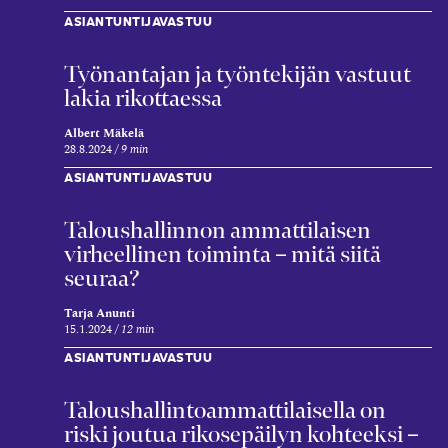
ASIANTUNTIJAVASTUU
Työnantajan ja työntekijän vastuut
lakia rikottaessa
Albert Mäkelä
28.8.2024
9 min
ASIANTUNTIJAVASTUU
Talous­hallinnon ammat­tilaisen
virheel­linen toiminta – mitä siitä
seuraa?
Tarja Anunti
15.1.2024
12 min
ASIANTUNTIJAVASTUU
Talous­hallinto­ammattilaisella on
riski joutua rikos­epäilyn kohteeksi –