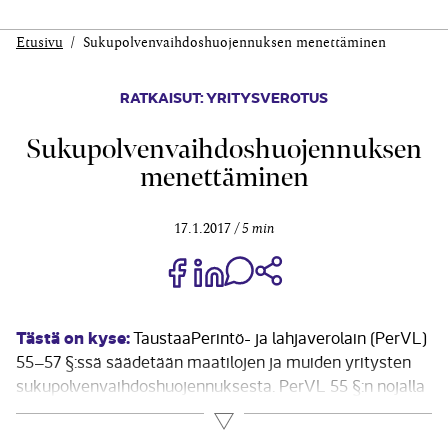
Etusivu
Sukupolvenvaihdoshuojennuksen menettäminen
RATKAISUT: YRITYSVEROTUS
Sukupolvenvaihdoshuojennuksen
menettäminen
17.1.2017
5 min
Jaa Share on Facebook
Jaa Share on LinkedIn
Jaa WhatsApp-viestinä
Kopioi linkki
Tästä on kyse:
TaustaaPerintö- ja lahjaverolain (PerVL)
55–57 §:ssä säädetään maatilojen ja muiden yritysten
sukupolvenvaihdoshuojennuksesta. PerVL 55 §:n nojalla
osa perintö- ja lahjaverosta voidaan jättää
Lue lisää
maksuunpanematta, jos veronalaiseen perintöön tai