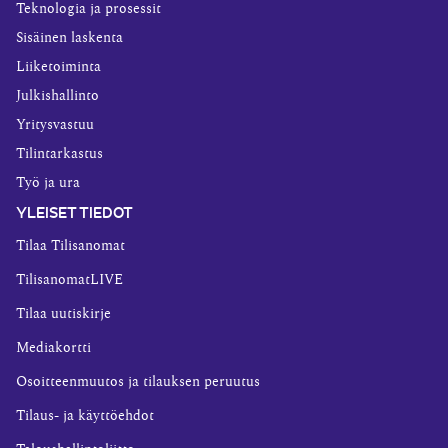
Teknologia ja prosessit
Sisäinen laskenta
Liiketoiminta
Julkishallinto
Yritysvastuu
Tilintarkastus
Työ ja ura
YLEISET TIEDOT
Tilaa Tilisanomat
TilisanomatLIVE
Tilaa uutiskirje
Mediakortti
Osoitteenmuutos ja tilauksen peruutus
Tilaus- ja käyttöehdot