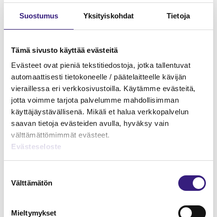
Suostumus
Yksityiskohdat
Tietoja
Tämä sivusto käyttää evästeitä
Evästeet ovat pieniä tekstitiedostoja, jotka tallentuvat
automaattisesti tietokoneelle / päätelaitteelle kävijän
vieraillessa eri verkkosivustoilla. Käytämme evästeitä,
jotta voimme tarjota palvelumme mahdollisimman
käyttäjäystävällisenä. Mikäli et halua verkkopalvelun
saavan tietoja evästeiden avulla, hyväksy vain
välttämättömimmät evästeet.
Evästeseloste
Yritysjärjestelyt, osa IV –
Sukupolvenvaihdos
Suostumuksen
HUOLTOVARMUUS JA VARAUTUMINEN
Välttämätön
valinta
Varautuminen ja jatkuvuuden
Mieltymykset