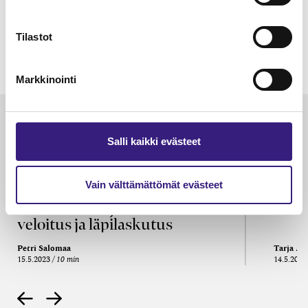
hallinta tilitoimistossa
Tilastot
TilisanomatLIVE 3/2026
Markkinointi
Luetuimmat
Salli kaikki evästeet
VEROTUS
TYÖOI
Kulu­veloitukset arvon­lisä­
Työa
Vain välttämättömät evästeet
verotuksessa – omien kulujen
kysy
veloitus, kulujen edelleen­
veloitus ja läpi­laskutus
Petri Salomaa
Tarja An
15.5.2023
10 min
14.5.2021