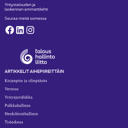
Yritystalouden ja
laskennan ammattilehti
Seuraa meitä somessa
Facebook
LinkedIn
Instagram
ARTIKKELIT AIHEPIIREITTÄIN
Kirjanpito ja tilinpäätös
Verotus
Yritysjuridiikka
Palkkahallinto
Henkilöstöhallinto
Työoikeus