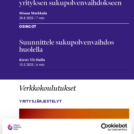
yrityksen suku­polven­vaihdokseen
Minna Markkula
28.8.2025
7 min
OSINGOT
Suunnittele sukupolven­vaihdos
huolella
Kirsti Yli-Halla
15.5.2025
6 min
Verkkokoulutukset
YRITYSJÄRJESTELYT