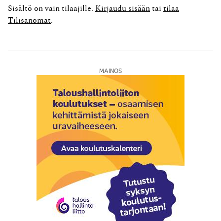
lahjaan sisältyy maatila, muu yritys tai osa niistä.
Sisältö on vain tilaajille.
Kirjaudu sisään
tai
tilaa
Huojennuksen soveltaminen edellyttää verovelvollisen
Tilisanomat
.
ennen...
MAINOS