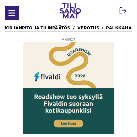
Siirry sisältöön
Avaa valikko
KIRJANPITO JA TILINPÄÄTÖS
VEROTUS
PALKKAHALL
MAINOS