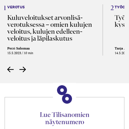
VEROTUS
TYÖOI
Kulu­veloitukset arvon­lisä­
Työa
verotuksessa – omien kulujen
kysy
veloitus, kulujen edelleen­
veloitus ja läpi­laskutus
Petri Salomaa
Tarja An
15.5.2023
10 min
14.5.2021
Lue Tilisanomien
näytenumero