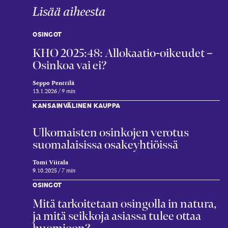
Lisää aiheesta
OSINGOT
KHO 2025:48: Allokaatio-oikeudet –
Osinkoa vai ei?
Seppo Penttilä
13.1.2026
9 min
KANSAINVÄLINEN KAUPPA
Ulkomaisten osinkojen verotus
suomalaisissa osakeyhtiöissä
Tomi Viitala
9.10.2025
7 min
OSINGOT
Mitä tarkoitetaan osingolla in natura,
ja mitä seikkoja asiassa tulee ottaa
huomioon?