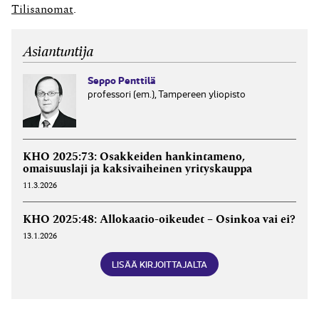
kohteena...
Tilisanomat
.
Asiantuntija
Seppo Penttilä
professori (em.), Tampereen yliopisto
KHO 2025:73: Osakkeiden hankintameno,
omaisuuslaji ja kaksivaiheinen yrityskauppa
11.3.2026
KHO 2025:48: Allokaatio-oikeudet – Osinkoa vai ei?
13.1.2026
LISÄÄ KIRJOITTAJALTA