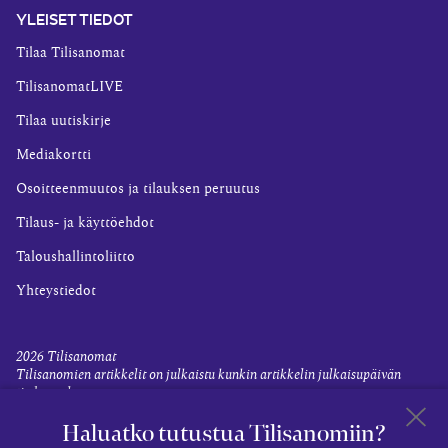
YLEISET TIEDOT
Tilaa Tilisanomat
TilisanomatLIVE
Tilaa uutiskirje
Mediakortti
Osoitteenmuutos ja tilauksen peruutus
Tilaus- ja käyttöehdot
Taloushallintoliitto
Yhteystiedot
2026
Tilisanomat
Tilisanomien artikkelit on julkaistu kunkin artikkelin julkaisupäivän
tiedon valossa.
Rekisteriseloste ja tietoja henkilötietojen käsittelytoimista
Haluatko tutustua Tilisanomiin?
Evästevalinnat