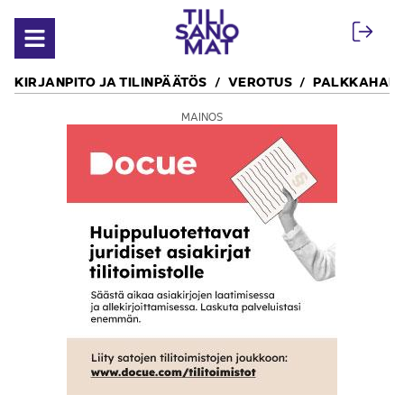
Siirry sisältöön
Avaa valikko
KIRJANPITO JA TILINPÄÄTÖS
VEROTUS
PALKKAHALL
MAINOS