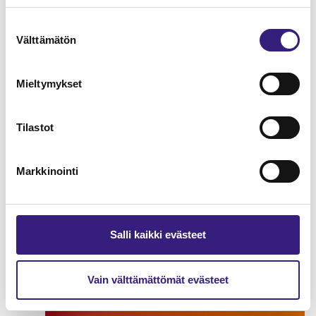
Suostumuksen
Välttämätön
valinta
Mieltymykset
Tilastot
Markkinointi
Palkkaa vai osinkoa
Salli kaikki evästeet
YRITYKSEN TULOVEROTUS
Vain välttämättömät evästeet