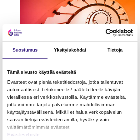
Suostumus
Yksityiskohdat
Tietoja
Tämä sivusto käyttää evästeitä
Evästeet ovat pieniä tekstitiedostoja, jotka tallentuvat
automaattisesti tietokoneelle / päätelaitteelle kävijän
Osinkoverotuksen
vieraillessa eri verkkosivustoilla. Käytämme evästeitä,
erityiskysymykset
jotta voimme tarjota palvelumme mahdollisimman
käyttäjäystävällisenä. Mikäli et halua verkkopalvelun
PALKKA
saavan tietoja evästeiden avulla, hyväksy vain
välttämättömimmät evästeet.
Evästeseloste