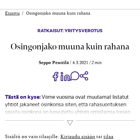
Etusivu
Osingon­jako muuna kuin rahana
RATKAISUT: YRITYSVEROTUS
Osingon­jako muuna kuin rahana
Seppo Penttilä
4.3.2021
2 min
Jaa Share on Facebook
Jaa Share on LinkedIn
Jaa WhatsApp-viestinä
Kopioi linkki
Tästä on kyse:
Viime vuosina ovat muutamat listatut
yhtiöt jakaneet osinkonsa siten, että rahasuorituksen
sijasta osinkona on luovutettu yhtiön omistamia toisen
yhtiön osakkeita. Luovutetut osakkeet ovat voineet olla
Lue lisää
toisen jo listatun yhtiön osakkeita tai osakkeiden
jakaminen osinkona on liittynyt siihen, että luovutuksen
Sisältö on vain tilaajille.
Kirjaudu sisään
tai
tilaa