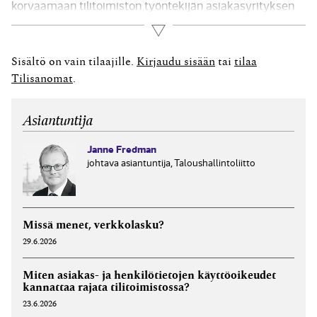
korvaamaan tilitoimiston työntekijän asiakasyrityksen
tililtä oikeudettomasti siirtämät varat.
Lue lisää
Vahingonkorvauksen taustana olleet teot Tilitoimisto oli
hoitanut asiakasyrityksen kirjanpitoa
Sisältö on vain tilaajille.
Kirjaudu sisään
tai
tilaa
pilvipalveluohjelmistolla, johon tilitoimiston työntekijöillä
Tilisanomat
.
oli ollut pääsy. Tilitoimiston kirjanpitäjä oli suorittanut
oikeudettomia maksuja asiakkaan tililtä ohjelmiston
Asiantuntija
tilisiirtotoiminnolla. Hän oli...
Janne Fredman
johtava asiantuntija, Taloushallintoliitto
Missä menet, verkkolasku?
29.6.2026
Miten asiakas- ja henkilötietojen käyttöoikeudet
kannattaa rajata tilitoimistossa?
23.6.2026