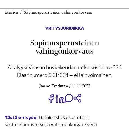
Etusivu
Sopimusperusteinen vahingonkorvaus
YRITYSJURIDIIKKA
Sopimusperusteinen
vahingonkorvaus
Analyysi Vaasan hovioikeuden ratkaisusta nro 334
Diaarinumero S 21/824 – ei lainvoimainen.
Janne Fredman
11.11.2022
Jaa Share on Facebook
Jaa Share on LinkedIn
Jaa WhatsApp-viestinä
Kopioi linkki
Tästä on kyse:
Tilitoimisto velvoitettiin
sopimusperusteisena vahingonkorvauksena