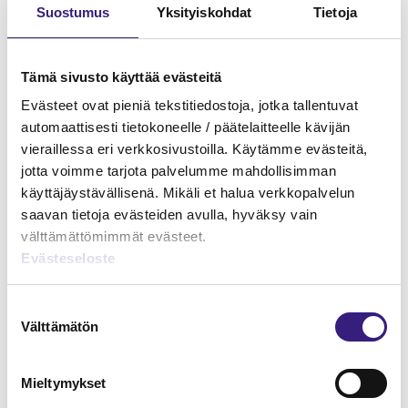
Suostumus
Yksityiskohdat
Tietoja
Tämä sivusto käyttää evästeitä
Evästeet ovat pieniä tekstitiedostoja, jotka tallentuvat
automaattisesti tietokoneelle / päätelaitteelle kävijän
vieraillessa eri verkkosivustoilla. Käytämme evästeitä,
jotta voimme tarjota palvelumme mahdollisimman
käyttäjäystävällisenä. Mikäli et halua verkkopalvelun
saavan tietoja evästeiden avulla, hyväksy vain
välttämättömimmät evästeet.
Evästeseloste
TAL 2023 sopimus
pähkinänkuoressa
Suostumuksen
HUOLTOVARMUUS JA VARAUTUMINEN
Välttämätön
valinta
Mieltymykset