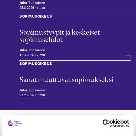
Juha Tuominen
25.3.2026
6 min
SOPIMUSOIKEUS
Sopimustyypit ja keskeiset
sopimusehdot
Juha Tuominen
17.3.2026
7 min
Vap
SOPIMUSOIKEUS
Sanat muuttuvat sopimukseksi
Juha Tuominen
23.2.2026
8 min
Verkkokoulutukset
TALOUSHALLINTOALAN HYVÄ TAPA