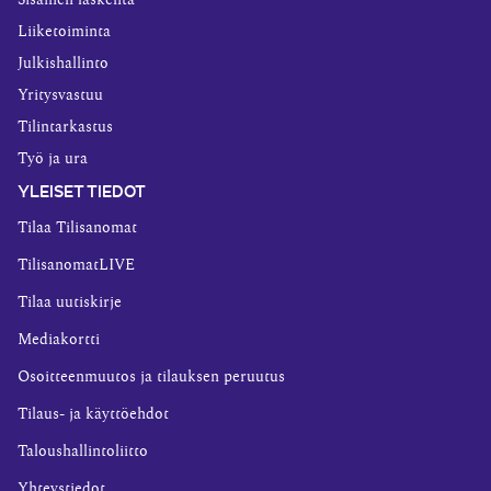
Sisäinen laskenta
Liiketoiminta
Julkishallinto
Yritysvastuu
Tilintarkastus
Työ ja ura
YLEISET TIEDOT
Tilaa Tilisanomat
TilisanomatLIVE
Tilaa uutiskirje
Mediakortti
Osoitteenmuutos ja tilauksen peruutus
Tilaus- ja käyttöehdot
Taloushallintoliitto
Yhteystiedot