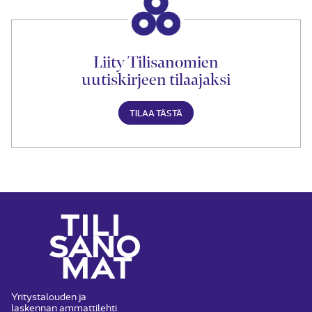
Liity Tilisanomien
uutiskirjeen tilaajaksi
TILAA TÄSTÄ
Yritystalouden ja
laskennan ammattilehti