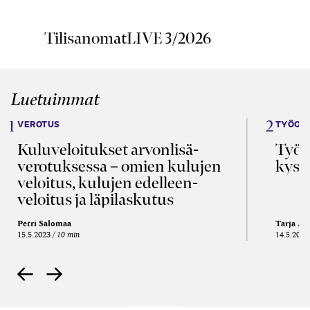
TilisanomatLIVE 3/2026
Luetuimmat
VEROTUS
TYÖOI
Kulu­veloitukset arvon­lisä­
Työa
verotuksessa – omien kulujen
kysy
veloitus, kulujen edelleen­
veloitus ja läpi­laskutus
Petri Salomaa
Tarja An
15.5.2023
10 min
14.5.2021