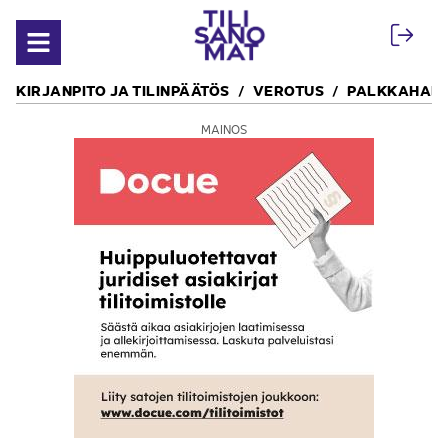
Siirry sisältöön
Avaa valikko
KIRJANPITO JA TILINPÄÄTÖS
VEROTUS
PALKKAHALL
MAINOS