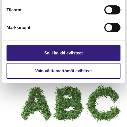
Tilastot
Markkinointi
Varautuminen ja jatkuvuuden
Salli kaikki evästeet
hallinta tilitoimistossa
Vain välttämättömät evästeet