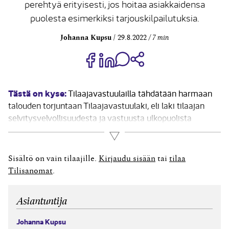
perehtyä erityisesti, jos hoitaa asiakkaidensa
puolesta esimerkiksi tarjouskilpailutuksia.
Johanna Kupsu
29.8.2022
7 min
Jaa Share on Facebook
Jaa Share on LinkedIn
Jaa WhatsApp-viestinä
Kopioi linkki
Tästä on kyse:
Tilaajavastuulailla tähdätään harmaan
talouden torjuntaan Tilaajavastuulaki, eli laki tilaajan
selvitysvelvollisuudesta ja vastuusta ulkopuolista
työvoimaa käytettäessä, astui voimaan vuonna 2007.
Lue lisää
Lain tarkoituksena on edistää yritysten välistä
tasavertaista kilpailua ja työehtojen noudattamista, ja se
Sisältö on vain tilaajille.
Kirjaudu sisään
tai
tilaa
velvoittaa työn tilaajaa selvittämään, että
Tilisanomat
.
sopimuskumppanit täyttävät sopimuksen...
Asiantuntija
Johanna Kupsu