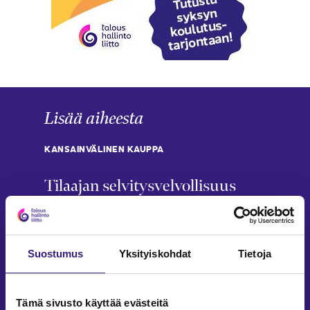
Lisää aiheesta
KANSAINVÄLINEN KAUPPA
Tilaajan selvitysvelvollisuus
ulkomaisesta sopimuskumppanista
Piia Vehkoja
26.5.2025
8 min
Suostumus
Yksityiskohdat
Tietoja
TILAAJAVASTUULAKI
Tilaajan selvitysvelvollisuus voi
Tämä sivusto käyttää evästeitä
koskea myös tilitoimistoja