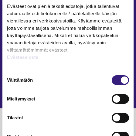
Evästeet ovat pieniä tekstitiedostoja, jotka tallentuvat
Piia Vehkoja
automaattisesti tietokoneelle / päätelaitteelle kävijän
8.4.2025
7 min
vieraillessa eri verkkosivustoilla. Käytämme evästeitä,
TILAAJAVASTUULAKI
jotta voimme tarjota palvelumme mahdollisimman
käyttäjäystävällisenä. Mikäli et halua verkkopalvelun
Lisätietoa tilaajavastuulain
saavan tietoja evästeiden avulla, hyväksy vain
soveltamisesta
välttämättömimmät evästeet.
Evästeseloste
Johanna Kupsu
26.9.2022
2 min
TILAAJAVASTUULAKI
Suostumuksen
Välttämätön
Tilaajavastuu ja ulkopuoliset palvelut
valinta
Merja Kolehmainen
Mieltymykset
12.10.2021
2 min
Tilastot
Luetuimmat
VEROTUS
TYÖOI