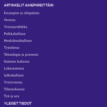
ARTIKKELIT AIHEPIIREITTÄIN
Kirjanpito ja tilinpäätös
Verotus
Yritysjuridiikka
Palkkahallinto
Henkilöstöhallinto
Työoikeus
Teknologia ja prosessit
Sisäinen laskenta
Liiketoiminta
Julkishallinto
Yritysvastuu
Tilintarkastus
Työ ja ura
YLEISET TIEDOT