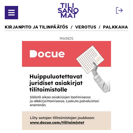
Siirry sisältöön
Avaa valikko
KIRJANPITO JA TILINPÄÄTÖS
VEROTUS
PALKKAHALL
MAINOS