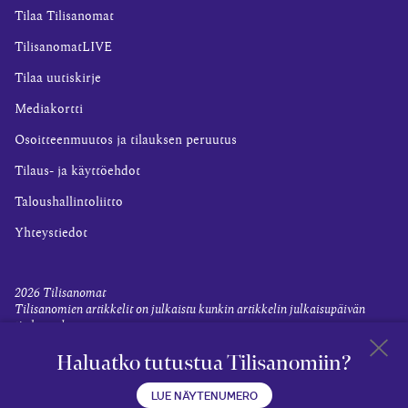
Tilaa Tilisanomat
TilisanomatLIVE
Tilaa uutiskirje
Mediakortti
Osoitteenmuutos ja tilauksen peruutus
Tilaus- ja käyttöehdot
Taloushallintoliitto
Yhteystiedot
2026
Tilisanomat
Tilisanomien artikkelit on julkaistu kunkin artikkelin julkaisupäivän
tiedon valossa.
Rekisteriseloste ja tietoja henkilötietojen käsittelytoimista
Haluatko tutustua Tilisanomiin?
Evästevalinnat
Takaisin 
LUE NÄYTENUMERO