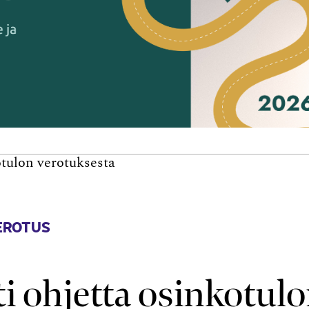
otulon verotuksesta
EROTUS
ti ohjetta osinkotul