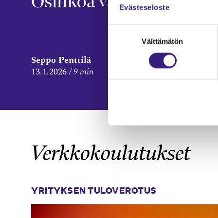
Osinkoa vai ei?
osa
Evästeseloste
Suostumuksen
Välttämätön
valinta
Seppo Penttilä
Tomi 
13.1.2026
9 min
9.10.2
Verkkokoulutukset
YRITYKSEN TULOVEROTUS