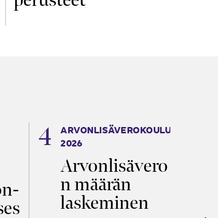
ARVONLISÄVEROKOULU
K
2026
T
Arvonlisävero
V
n määrän
p
on­
laskeminen
ses