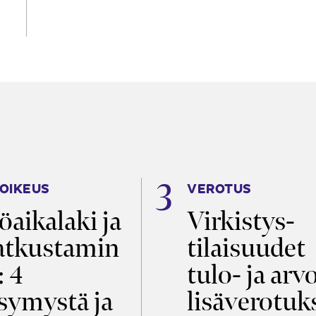
OIKEUS
VEROTUS
öaikalaki ja
Virkistys­
tkustamin
tilaisuudet
: 4
tulo- ja arv
symystä ja
lisäverotuk