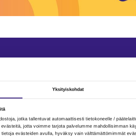
AINVÄLINEN KAUPPA
OSINGOT
Yksityiskohdat
komaisten
Mitä tarkoi
nkojen verotus
osingolla in
itä
ostoja, jotka tallentuvat automaattisesti tietokoneelle / päätelaitt
malaisissa
natura, ja m
evästeitä, jotta voimme tarjota palvelumme mahdollisimman käytt
tietoja evästeiden avulla, hyväksy vain välttämättömimmät eväs