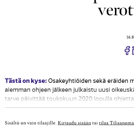
verot
16.8
J
Tästä on kyse:
Osakeyhtiöiden sekä eräiden m
aiemman ohjeen jälkeen julkaistu uusi oikeuskä
tarve päivittää toukokuun 2020 lopulla ohjett
korkeimman hallinto-oikeuden ratkaisupari KH
muutti...
Sisältö on vain tilaajille.
Kirjaudu sisään
tai
tilaa Tilisanoma