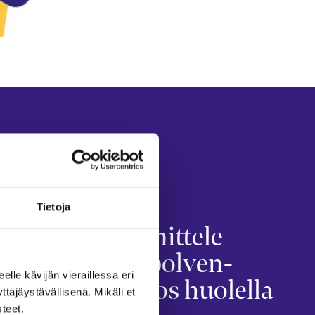
OSINGOT
Tietoja
tetaan
Suunnittele
sukupolven­
eelle kävijän vieraillessa eri
itä
vaihdos huolella
äjäystävällisenä. Mikäli et
teet.