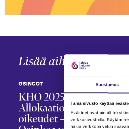
Lisää aiheesta
OSINGOT
KANS
Suostumus
KHO 2025:48:
Ul
Allokaatio-
osi
Tämä sivusto käyttää eväste
Evästeet ovat pieniä tekstitied
oikeudet –
suo
verkkosivustoilla. Käytämme 
halua verkkopalvelun saavan 