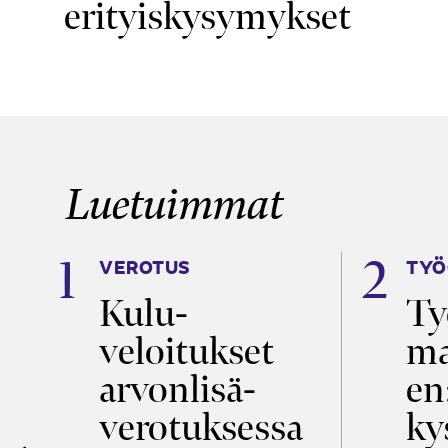
erityiskysymykset
Luetuimmat
VEROTUS
TYÖ
a
Kulu­
Ty
veloitukset
ma
ö
arvon­lisä­
en
verotuksessa
ky