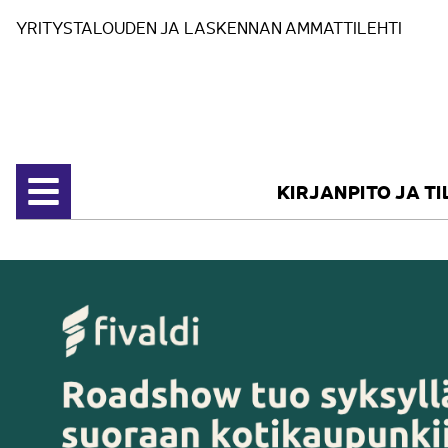
Siirry sisältöön
YRITYSTALOUDEN JA LASKENNAN AMMATTILEHTI
KIRJANPITO JA T
Avaa valikko