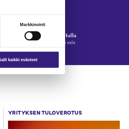
iassa
Markkinointi
Kirsti Yli-Halla
15.5.2025
6 min
Salli kaikki evästeet
YRITYKSEN TULOVEROTUS