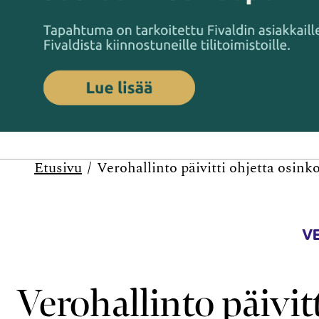
Etusivu
Verohallinto päivitti ohjetta osink
V
Verohallinto päivit