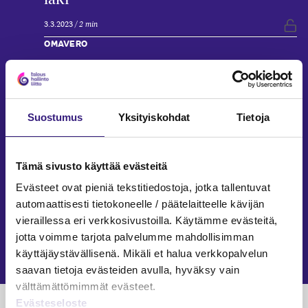
3.3.2023
2 min
Vap
OMAVERO
OmaVero-palvelu ja käydyt
puhelinkeskustelut – keskustelun
sisällön dokumentointi
Suostumus
Yksityiskohdat
Tietoja
Markku Ojala
22.9.2022
1 min
OMAVERO
Tämä sivusto käyttää evästeitä
Evästeet ovat pieniä tekstitiedostoja, jotka tallentuvat
Varainsiirtoveron ilmoittaminen ja
automaattisesti tietokoneelle / päätelaitteelle kävijän
maksaminen muuttuivat
vieraillessa eri verkkosivustoilla. Käytämme evästeitä,
marraskuussa
jotta voimme tarjota palvelumme mahdollisimman
Jukka Backlund, Laura Salovaara
käyttäjäystävällisenä. Mikäli et halua verkkopalvelun
10.3.2020
saavan tietoja evästeiden avulla, hyväksy vain
välttämättömimmät evästeet.
Evästeseloste