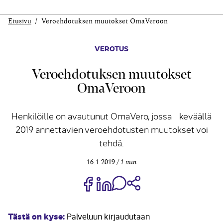
Etusivu
Veroehdotuksen muutokset OmaVeroon
VEROTUS
Veroehdotuksen muutokset
OmaVeroon
Henkilöille on avautunut OmaVero, jossa keväällä
2019 annettavien veroehdotusten muutokset voi
tehdä.
16.1.2019
1 min
Jaa Share on Facebook
Jaa Share on LinkedIn
Jaa WhatsApp-viestinä
Kopioi linkki
Tästä on kyse:
Palveluun kirjaudutaan