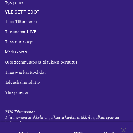
Työ ja ura
YLEISET TIEDOT
Tilaa Tilisanomat
TilisanomatLIVE
Tilaa uutiskirje
Mediakortti
Osoitteenmuutos ja tilauksen peruutus
Tilaus- ja käyttöehdot
Taloushallintoliitto
Yhteystiedot
2026
Tilisanomat
Tilisanomien artikkelit on julkaistu kunkin artikkelin julkaisupäivän
tiedon valossa.
Rekisteriseloste ja tietoja henkilötietojen käsittelytoimista