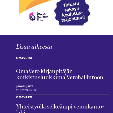
Lisää aiheesta
OMAVERO
OmaVero kirjanpitäjän
kurkistusluukkuna Verohallintoon
Joonas Jarva
28.8.2024
6 min
OMAVERO
Yhteis­työllä selkeämpi veron­kanto­
laki