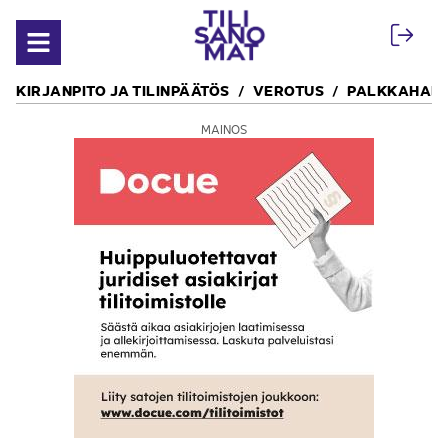
Siirry sisältöön
Avaa valikko
KIRJANPITO JA TILINPÄÄTÖS
VEROTUS
PALKKAHALL
MAINOS